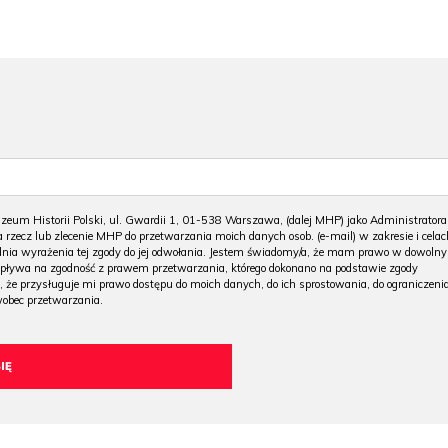
m Historii Polski, ul. Gwardii 1, 01-538 Warszawa, (dalej MHP) jako Administratora
 rzecz lub zlecenie MHP do przetwarzania moich danych osob. (e-mail) w zakresie i celac
 dnia wyrażenia tej zgody do jej odwołania. Jestem świadomy/a, że mam prawo w dowoln
wpływa na zgodność z prawem przetwarzania, którego dokonano na podstawie zgody
, że przysługuje mi prawo dostępu do moich danych, do ich sprostowania, do ograniczeni
wobec przetwarzania.