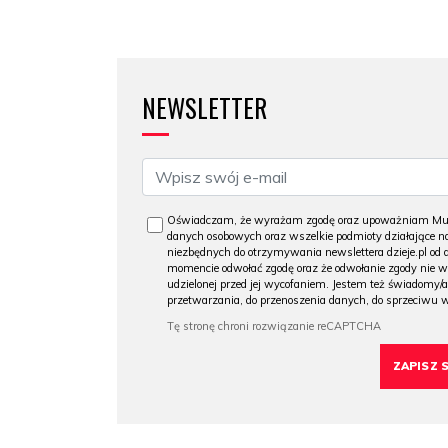
NEWSLETTER
Oświadczam, że wyrażam zgodę oraz upoważniam Muzeu
danych osobowych oraz wszelkie podmioty działające na
niezbędnych do otrzymywania newslettera dzieje.pl od
momencie odwołać zgodę oraz że odwołanie zgody nie 
udzielonej przed jej wycofaniem. Jestem też świadomy/a
przetwarzania, do przenoszenia danych, do sprzeciwu 