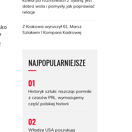
Kowal po rozmowach z Sybihą: jest
dobra wola i pomysły, jak poprawiać
relacje
sko
Z Krakowa wyruszył 61. Marsz
Szlakiem I Kompanii Kadrowej
7
z
NAJPOPULARNIEJSZE
01
Historyk sztuki: niszcząc pomniki
z czasów PRL, wymazujemy
część polskiej historii
02
Władze USA poszukują