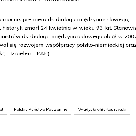
omocnik premiera ds. dialogu międzynarodowego,
, historyk zmarł 24 kwietnia w wieku 93 lat. Stanowi
nistrów ds. dialogu międzynarodowego objął w 200
mował się rozwojem współpracy polsko-niemieckiej ora
ą i Izraelem. (PAP)
et
Polskie Państwo Podziemne
Władysław Bartoszewski