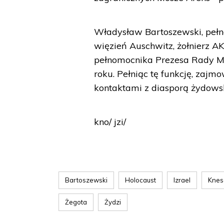
Władysław Bartoszewski, pełn
więzień Auschwitz, żołnierz AK
pełnomocnika Prezesa Rady Mi
roku. Pełniąc tę funkcję, zaj
kontaktami z diasporą żydowsk
kno/ jzi/
Bartoszewski
Holocaust
Izrael
Knes
Żegota
Żydzi