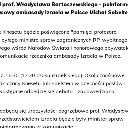
i prof. Władysława Bartoszewskiego - poinfor
rasowy ambasady Izraela w Polsce Michał Sobelm
e Knesetu będzie poświęcone "pamięci profesora
byłego ministra spraw zagranicznych RP, wybitnego
iwego wśród Narodów Świata i honorowego obywatel
komunikacie rzecznika ambasady Izraela w Polsce.
z. 16.30 (17.30 czasu izraelskiego). Okolicznościowe
iczący Knesetu Juli Edelstein w obecności posłów i
Następnie odbędzie się debata - zapowiedziano.
odbędą się uroczystości pogrzebowe prof. Władysła
rzedstawicielem Izraela będzie były minister spraw
poinformowano w komunikacie.