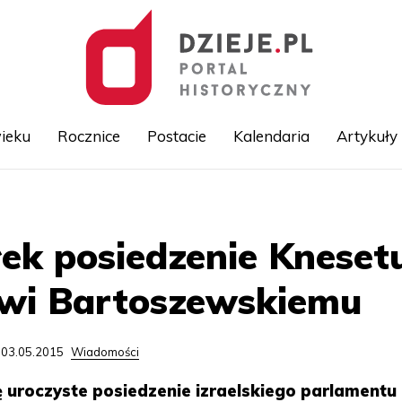
ieku
Rocznice
Postacie
Kalendaria
Artykuły
Przejdź
do
treści
ek posiedzenie Kneset
wi Bartoszewskiemu
 03.05.2015
Wiadomości
 uroczyste posiedzenie izraelskiego parlamentu