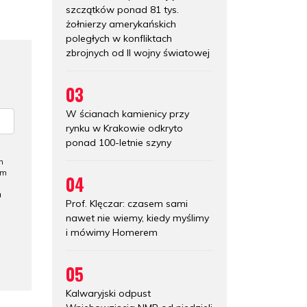
szczątków ponad 81 tys.
żołnierzy amerykańskich
poległych w konfliktach
zbrojnych od II wojny światowej
03
W ścianach kamienicy przy
rynku w Krakowie odkryto
ponad 100-letnie szyny
h
ym
04
a
Prof. Klęczar: czasem sami
nawet nie wiemy, kiedy myślimy
i mówimy Homerem
05
Kalwaryjski odpust