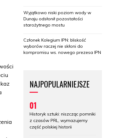
Wyjątkowo niski poziom wody w
Dunaju odsłonił pozostałości
starożytnego mostu
Członek Kolegium IPN: bliskość
wyborów raczej nie skłoni do
kompromisu ws. nowego prezesa IPN
iwości
eciu
NAJPOPULARNIEJSZE
ekaz
a
01
Historyk sztuki: niszcząc pomniki
z czasów PRL, wymazujemy
zenia
część polskiej historii