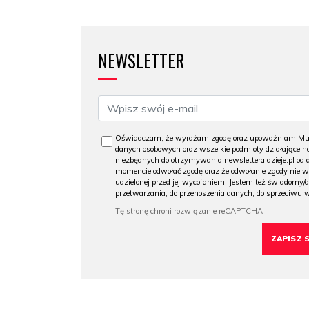
NEWSLETTER
Oświadczam, że wyrażam zgodę oraz upoważniam Muzeu
danych osobowych oraz wszelkie podmioty działające na
niezbędnych do otrzymywania newslettera dzieje.pl od
momencie odwołać zgodę oraz że odwołanie zgody nie 
udzielonej przed jej wycofaniem. Jestem też świadomy/a
przetwarzania, do przenoszenia danych, do sprzeciwu 