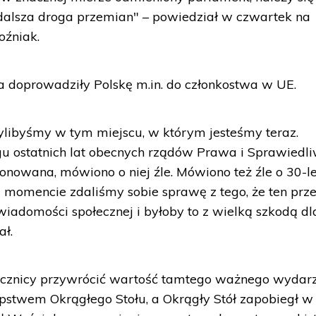
 dalsza droga przemian" – powiedział w czwartek na
oźniak.
a doprowadziły Polskę m.in. do członkostwa w UE.
bylibyśmy w tym miejscu, w którym jesteśmy teraz.
iągu ostatnich lat obecnych rządów Prawa i Sprawiedl
jonowana, mówiono o niej źle. Mówiono też źle o 30-l
ś momencie zdaliśmy sobie sprawę z tego, że ten prz
iadomości społecznej i byłoby to z wielką szkodą dl
ał.
 rocznicy przywrócić wartość tamtego ważnego wydar
tępstwem Okrągłego Stołu, a Okrągły Stół zapobiegł w