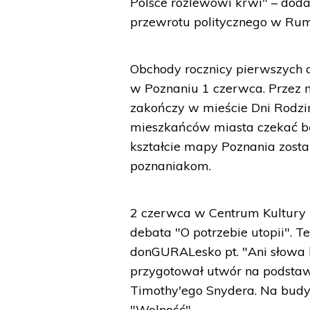
Polsce rozlewowi krwi" – doda
przewrotu politycznego w Rum
Obchody rocznicy pierwszych
w Poznaniu 1 czerwca. Przez 
zakończy w mieście Dni Rodzin
mieszkańców miasta czekać bę
kształcie mapy Poznania zostan
poznaniakom.
2 czerwca w Centrum Kultury 
debata "O potrzebie utopii". 
donGURALesko pt. "Ani słowa b
przygotował utwór na podstawie
Timothy'ego Snydera. Na budy
"Wolność".