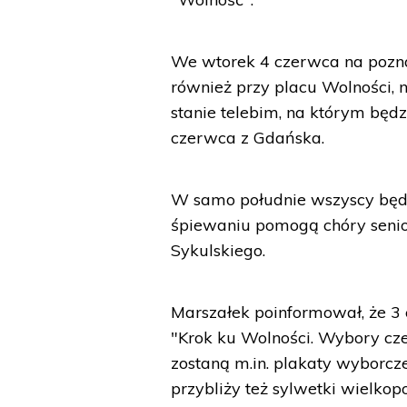
We wtorek 4 czerwca na poznań
również przy placu Wolności, na
stanie telebim, na którym będ
czerwca z Gdańska.
W samo południe wszyscy będ
śpiewaniu pomogą chóry senio
Sykulskiego.
Marszałek poinformował, że 
"Krok ku Wolności. Wybory c
zostaną m.in. plakaty wyborcz
przybliży też sylwetki wielkop