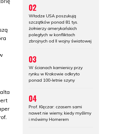
orię
02
Władze USA poszukują
szczątków ponad 81 tys.
żołnierzy amerykańskich
szą
poległych w konfliktach
óra
zbrojnych od II wojny światowej
 w
03
W ścianach kamienicy przy
rynku w Krakowie odkryto
ponad 100-letnie szyny
alta
04
ert
Prof. Klęczar: czasem sami
aper
nawet nie wiemy, kiedy myślimy
of.
i mówimy Homerem