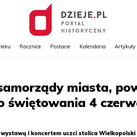
ieku
Rocznice
Postacie
Kalendaria
Artykuły
Przejdź
do
treści
amorządy miasta, powi
o świętowania 4 czerw
wystawą i koncertem uczci stolica Wielkopolski 