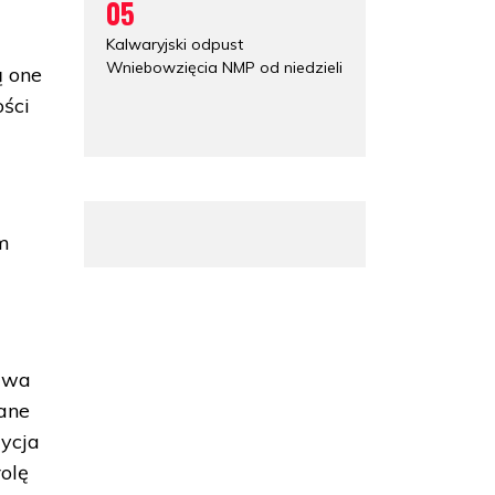
05
Kalwaryjski odpust
Wniebowzięcia NMP od niedzieli
ą one
ości
m
tawa
ane
zycja
rolę