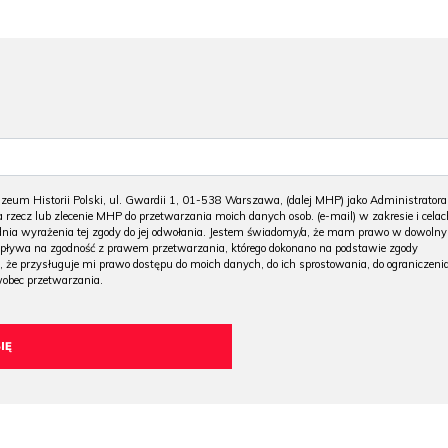
m Historii Polski, ul. Gwardii 1, 01-538 Warszawa, (dalej MHP) jako Administratora
 rzecz lub zlecenie MHP do przetwarzania moich danych osob. (e-mail) w zakresie i celac
 dnia wyrażenia tej zgody do jej odwołania. Jestem świadomy/a, że mam prawo w dowoln
wpływa na zgodność z prawem przetwarzania, którego dokonano na podstawie zgody
, że przysługuje mi prawo dostępu do moich danych, do ich sprostowania, do ograniczeni
wobec przetwarzania.