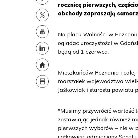
rocznicę pierwszych, częśc
obchody zapraszają samorzą
Na placu Wolności w Poznaniu
oglądać uroczystości w Gdańs
będą od 1 czerwca.
Mieszkańców Poznania i całej
marszałek województwa wielk
Jaśkowiak i starosta powiatu 
"Musimy przywrócić wartość te
zostawiając jednak również mie
pierwszych wyborów – nie w p
całkowicie odmieniony Senat i