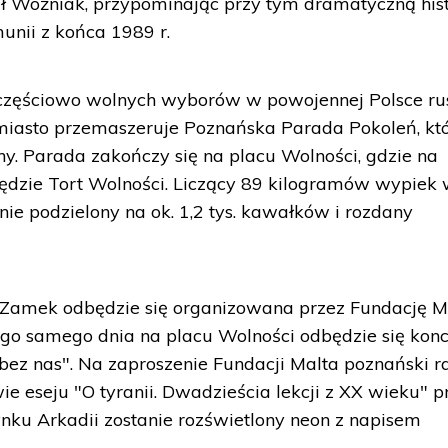
ł Woźniak, przypominając przy tym dramatyczną hist
unii z końca 1989 r.
 częściowo wolnych wyborów w powojennej Polsce ru
miasto przemaszeruje Poznańska Parada Pokoleń, kt
y. Parada zakończy się na placu Wolności, gdzie na
dzie Tort Wolności. Liczący 89 kilogramów wypiek
ie podzielony na ok. 1,2 tys. kawałków i rozdany
Zamek odbędzie się organizowana przez Fundację M
Tego samego dnia na placu Wolności odbędzie się konc
ez nas". Na zaproszenie Fundacji Malta poznański r
 eseju "O tyranii. Dwadzieścia lekcji z XX wieku" pr
nku Arkadii zostanie rozświetlony neon z napisem