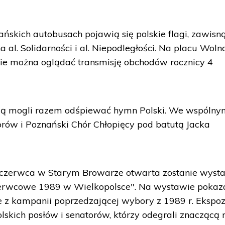
skich autobusach pojawią się polskie flagi, zawisn
 al. Solidarności i al. Niepodległości. Na placu Woln
zie można oglądać transmisję obchodów rocznicy 4
ą mogli razem odśpiewać hymn Polski. We wspólny
rów i Poznański Chór Chłopięcy pod batutą Jacka
3 czerwca w Starym Browarze otwarta zostanie wys
zerwcowe 1989 w Wielkopolsce". Na wystawie pokaz
e z kampanii poprzedzającej wybory z 1989 r. Ekspo
olskich posłów i senatorów, którzy odegrali znaczącą 