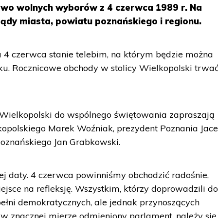
iowo wolnych wyborów z 4 czerwca 1989 r. Na
dy miasta, powiatu poznańskiego i regionu.
 4 czerwca stanie telebim, na którym będzie można
ku. Rocznicowe obchody w stolicy Wielkopolski trwa
 Wielkopolski do wspólnego świętowania zapraszają
opolskiego Marek Woźniak, prezydent Poznania Jac
poznańskiego Jan Grabkowski.
j daty. 4 czerwca powinniśmy obchodzić radośnie,
jsce na refleksję. Wszystkim, którzy doprowadzili d
ełni demokratycznych, ale jednak przynoszących
 w znacznej mierze odmieniony parlament, należy się