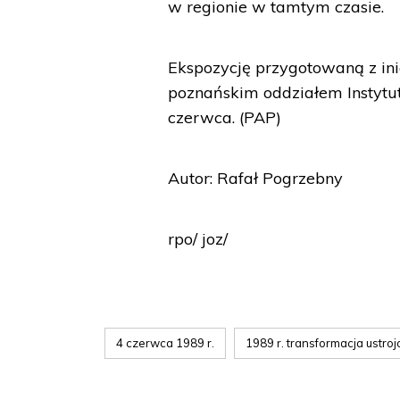
w regionie w tamtym czasie.
Ekspozycję przygotowaną z in
poznańskim oddziałem Instyt
czerwca. (PAP)
Autor: Rafał Pogrzebny
rpo/ joz/
4 czerwca 1989 r.
1989 r. transformacja ustro