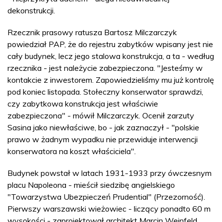
dekonstrukcji.
Rzecznik prasowy ratusza Bartosz Milczarczyk
powiedział PAP, że do rejestru zabytków wpisany jest nie
cały budynek, lecz jego stalowa konstrukcja, a ta - według
rzecznika - jest należycie zabezpieczona. "Jesteśmy w
kontakcie z inwestorem. Zapowiedzieliśmy mu już kontrolę
pod koniec listopada. Stołeczny konserwator sprawdzi,
czy zabytkowa konstrukcja jest właściwie
zabezpieczona" - mówił Milczarczyk. Ocenił zarzuty
Sasina jako niewłaściwe, bo - jak zaznaczył - "polskie
prawo w żadnym wypadku nie przewiduje interwencji
konserwatora na koszt właściciela".
Budynek powstał w latach 1931-1933 przy ówczesnym
placu Napoleona - mieścił siedzibę angielskiego
"Towarzystwa Ubezpieczeń Prudential" (Przezorność).
Pierwszy warszawski wieżowiec - liczący ponadto 60 m
wysokości - zaprojektował architekt Marcin Weinfeld,