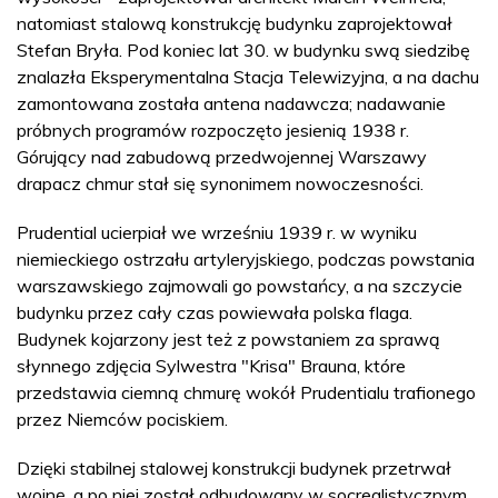
natomiast stalową konstrukcję budynku zaprojektował
Stefan Bryła. Pod koniec lat 30. w budynku swą siedzibę
znalazła Eksperymentalna Stacja Telewizyjna, a na dachu
zamontowana została antena nadawcza; nadawanie
próbnych programów rozpoczęto jesienią 1938 r.
Górujący nad zabudową przedwojennej Warszawy
drapacz chmur stał się synonimem nowoczesności.
Prudential ucierpiał we wrześniu 1939 r. w wyniku
niemieckiego ostrzału artyleryjskiego, podczas powstania
warszawskiego zajmowali go powstańcy, a na szczycie
budynku przez cały czas powiewała polska flaga.
Budynek kojarzony jest też z powstaniem za sprawą
słynnego zdjęcia Sylwestra "Krisa" Brauna, które
przedstawia ciemną chmurę wokół Prudentialu trafionego
przez Niemców pociskiem.
Dzięki stabilnej stalowej konstrukcji budynek przetrwał
wojnę, a po niej został odbudowany w socrealistycznym