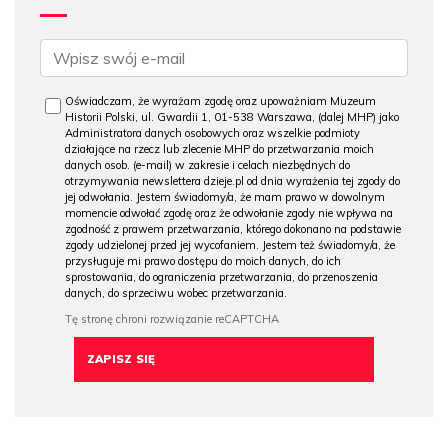
Oświadczam, że wyrażam zgodę oraz upoważniam Muzeum
Historii Polski, ul. Gwardii 1, 01-538 Warszawa, (dalej MHP) jako
Administratora danych osobowych oraz wszelkie podmioty
działające na rzecz lub zlecenie MHP do przetwarzania moich
danych osob. (e-mail) w zakresie i celach niezbędnych do
otrzymywania newslettera dzieje.pl od dnia wyrażenia tej zgody do
jej odwołania. Jestem świadomy/a, że mam prawo w dowolnym
momencie odwołać zgodę oraz że odwołanie zgody nie wpływa na
zgodność z prawem przetwarzania, którego dokonano na podstawie
zgody udzielonej przed jej wycofaniem. Jestem też świadomy/a, że
przysługuje mi prawo dostępu do moich danych, do ich
sprostowania, do ograniczenia przetwarzania, do przenoszenia
danych, do sprzeciwu wobec przetwarzania.