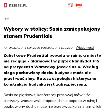
Inne
Przejdź
do
Wybory w stolicy: Sasin zaniepokojony
treści
stanem Prudentialu
Wiadomości
AKTUALIZACJA: 14.07.2016, PUBLIKACJA: 31.10.2014
Zabytkowy Prudential popada w ruinę, a miasto
nie reaguje - alarmował w piątek kandydat PiS
na prezydenta Warszawy Jacek Sasin. Według
niego pozbawiony dachu budynek może nie
przetrwać zimy. Ratusz uspokaja: historyczna
konstrukcja budynku jest zabezpieczona.
Sasin na piątkowej konferencji prasowej mówił, że
pierwszy warszawski drapacz chmur popada w ruinę i
pozbawiony dachu może nie przetrwać kolejnej zimy. Jak