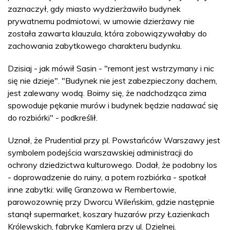
zaznaczył, gdy miasto wydzierżawiło budynek
prywatnemu podmiotowi, w umowie dzierżawy nie
została zawarta klauzula, która zobowiązywałaby do
zachowania zabytkowego charakteru budynku.
Dzisiaj - jak mówił Sasin - "remont jest wstrzymany i nic
się nie dzieje". "Budynek nie jest zabezpieczony dachem,
jest zalewany wodą. Boimy się, że nadchodząca zima
spowoduje pękanie murów i budynek będzie nadawać się
do rozbiórki" - podkreślił.
Uznał, że Prudential przy pl. Powstańców Warszawy jest
symbolem podejścia warszawskiej administracji do
ochrony dziedzictwa kulturowego. Dodał, że podobny los
- doprowadzenie do ruiny, a potem rozbiórka - spotkał
inne zabytki: willę Granzowa w Rembertowie,
parowozownię przy Dworcu Wileńskim, gdzie następnie
stanął supermarket, koszary huzarów przy Łazienkach
Królewskich, fabrykę Kamlera przy ul. Dzielnej.