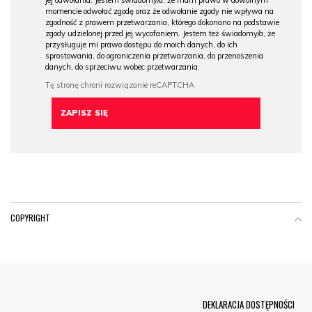
jej odwołania. Jestem świadomy/a, że mam prawo w dowolnym
momencie odwołać zgodę oraz że odwołanie zgody nie wpływa na
zgodność z prawem przetwarzania, którego dokonano na podstawie
zgody udzielonej przed jej wycofaniem. Jestem też świadomy/a, że
przysługuje mi prawo dostępu do moich danych, do ich
sprostowania, do ograniczenia przetwarzania, do przenoszenia
danych, do sprzeciwu wobec przetwarzania.
COPYRIGHT
Menu Footer
DEKLARACJA DOSTĘPNOŚCI