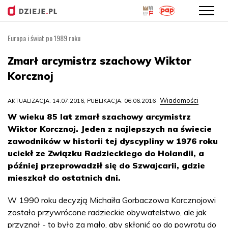
Europa i świat po 1989 roku
Przejdź
do
Zmarł arcymistrz szachowy Wiktor
treści
Korcznoj
Wiadomości
AKTUALIZACJA: 14.07.2016, PUBLIKACJA: 06.06.2016
W wieku 85 lat zmarł szachowy arcymistrz
Wiktor Korcznoj. Jeden z najlepszych na świecie
zawodników w historii tej dyscypliny w 1976 roku
uciekł ze Związku Radzieckiego do Holandii, a
później przeprowadził się do Szwajcarii, gdzie
mieszkał do ostatnich dni.
W 1990 roku decyzją Michaiła Gorbaczowa Korcznojowi
zostało przywrócone radzieckie obywatelstwo, ale jak
przyznał - to było za mało, aby skłonić go do powrotu do