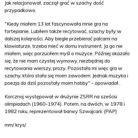
Jak relacjonował, zaczął grać w szachy dość
przypadkowo.
"Kiedy miałem 13 lat fascynowała mnie gra na
fortepianie. Lubiłem także recytować, szachy były w
dalszej kolejności. Aby biegle przebierać palcami na
klawiaturze, trzeba mieć w domu instrument. Ja go nie
miałem, więc porzuciłem myśl o muzyce. Później okazało
się, że nie mam czystej wymowy, niezbędnej do
recytowania wierszy, prozy. Pozostała mi więc gra w
szachy, która stała się moim zawodem. Jednak muzyka i
poezja do dziś pozostały moim hobby" - opowiadał.
Korcznoj występował w drużynie ZSRR na sześciu
olimpiadach (1960-1974). Potem, na dwóch, w 1978 i
1982 roku, reprezentował barwy Szwajcarii. (PAP)
mm/ krys/