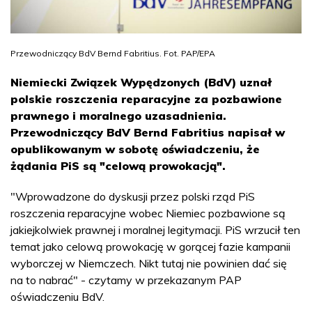
Przewodniczący BdV Bernd Fabritius. Fot. PAP/EPA
Niemiecki Związek Wypędzonych (BdV) uznał
polskie roszczenia reparacyjne za pozbawione
prawnego i moralnego uzasadnienia.
Przewodniczący BdV Bernd Fabritius napisał w
opublikowanym w sobotę oświadczeniu, że
żądania PiS są "celową prowokacją".
"Wprowadzone do dyskusji przez polski rząd PiS
roszczenia reparacyjne wobec Niemiec pozbawione są
jakiejkolwiek prawnej i moralnej legitymacji. PiS wrzucił ten
temat jako celową prowokację w gorącej fazie kampanii
wyborczej w Niemczech. Nikt tutaj nie powinien dać się
na to nabrać" - czytamy w przekazanym PAP
oświadczeniu BdV.