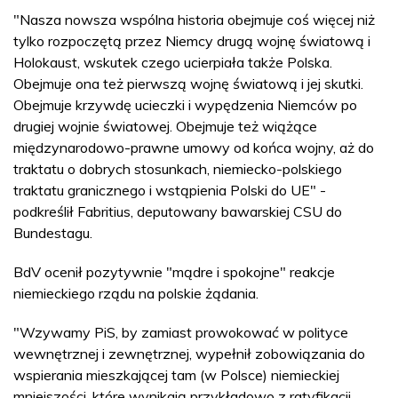
"Nasza nowsza wspólna historia obejmuje coś więcej niż
tylko rozpoczętą przez Niemcy drugą wojnę światową i
Holokaust, wskutek czego ucierpiała także Polska.
Obejmuje ona też pierwszą wojnę światową i jej skutki.
Obejmuje krzywdę ucieczki i wypędzenia Niemców po
drugiej wojnie światowej. Obejmuje też wiążące
międzynarodowo-prawne umowy od końca wojny, aż do
traktatu o dobrych stosunkach, niemiecko-polskiego
traktatu granicznego i wstąpienia Polski do UE" -
podkreślił Fabritius, deputowany bawarskiej CSU do
Bundestagu.
BdV ocenił pozytywnie "mądre i spokojne" reakcje
niemieckiego rządu na polskie żądania.
"Wzywamy PiS, by zamiast prowokować w polityce
wewnętrznej i zewnętrznej, wypełnił zobowiązania do
wspierania mieszkającej tam (w Polsce) niemieckiej
mniejszości, które wynikają przykładowo z ratyfikacji