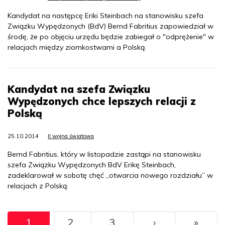
Kandydat na następcę Eriki Steinbach na stanowisku szefa
Związku Wypędzonych (BdV) Bernd Fabritius zapowiedział w
środę, że po objęciu urzędu będzie zabiegał o "odprężenie" w
relacjach między ziomkostwami a Polską.
Kandydat na szefa Związku
Wypędzonych chce lepszych relacji z
Polską
25.10.2014
II wojna światowa
Bernd Fabritius, który w listopadzie zastąpi na stanowisku
szefa Związku Wypędzonych BdV Erikę Steinbach,
zadeklarował w sobotę chęć „otwarcia nowego rozdziału” w
relacjach z Polską.
Pagination
››
Ostat
1
2
3
›
»