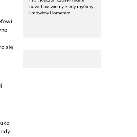
nawet nie wiemy, kiedy myślimy
i mówimy Homerem
efowi
yna
no się
j
nuka
Rady