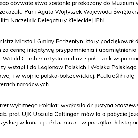
owego obywatelstwa zostanie przekazany do Muzeum 
rzekazała Pani Agata Wojtyszek Wojewoda Świętokrz
ita Naczelnik Delegatury Kieleckiej IPN.
mistrz Miasta i Gminy Bodzentyn, który podziękował 
en za cenną inicjatywę przypomnienia i upamiętnienia
orii. Witold Comber artysta malarz, społecznik wspomin
y wstąpili do Legionów Polskich i Wojska Polskiego
wej i w wojnie polsko-bolszewickiej. Podkreślił rolę
terach narodowych.
ortret wybitnego Polaka” wygłosiła dr Justyna Staszew
hab. prof. UJK Urszula Oettingen mówiła o pobycie Józ
rzyskiej w końcu października i w początkach listopa