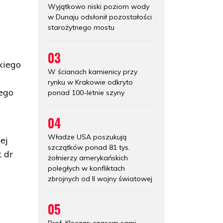
Wyjątkowo niski poziom wody
w Dunaju odsłonił pozostałości
starożytnego mostu
03
kiego
W ścianach kamienicy przy
rynku w Krakowie odkryto
wego
ponad 100-letnie szyny
04
Władze USA poszukują
ej
szczątków ponad 81 tys.
 dr
żołnierzy amerykańskich
poległych w konfliktach
zbrojnych od II wojny światowej
05
Prof. Klęczar: czasem sami