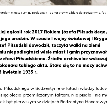
telem Miasta i Gminy Bodzentyn - baner przy wjeździe do Bodzentyna, fot.
iej ogłosił rok 2017 Rokiem Józefa Piłsudskiego,
 jego urodzin. W czasie I wojny światowej I Bryg
zef Piłsudski dowodził, toczyła walki na ziemi
niu niepodległości wiele miast i gmin przyznawa
efowi Piłsudskiemu. Źródła archiwalne wskazuj
konała takiego aktu. Stało się to na mocy uchw
 kwietnia 1935 r.
 Piłsudskiego w Bodzentynie w latach władzy ludo
sięciolecia przemilczanym faktem. Nie pisało i nie m
załek był pierwszym w dziejach Bodzentyna Honorow