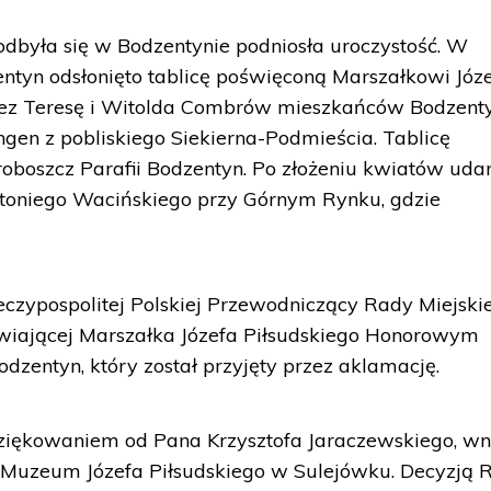
 odbyła się w Bodzentynie podniosła uroczystość. W
ntyn odsłonięto tablicę poświęconą Marszałkowi Józ
ez Teresę i Witolda Combrów mieszkańców Bodzent
ngen z pobliskiego Siekierna-Podmieścia. Tablicę
proboszcz Parafii Bodzentyn. Po złożeniu kwiatów uda
toniego Wacińskiego przy Górnym Rynku, gdzie
zypospolitej Polskiej Przewodniczący Rady Miejskie
awiającej Marszałka Józefa Piłsudskiego Honorowym
zentyn, który został przyjęty przez aklamację.
odziękowaniem od Pana Krzysztofa Jaraczewskiego, w
a Muzeum Józefa Piłsudskiego w Sulejówku. Decyzją 