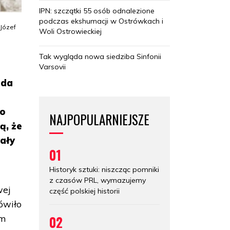
IPN: szczątki 55 osób odnalezione
podczas ekshumacji w Ostrówkach i
 Józef
Woli Ostrowieckiej
Tak wygląda nowa siedziba Sinfonii
Varsovii
ada
ło
NAJPOPULARNIEJSZE
ą, że
ały
01
Historyk sztuki: niszcząc pomniki
z czasów PRL, wymazujemy
wej
część polskiej historii
ówiło
02
ym