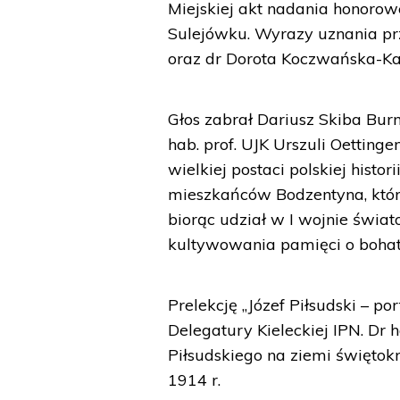
Miejskiej akt nadania honor
Sulejówku. Wyrazy uznania p
oraz dr Dorota Koczwańska-Kal
Głos zabrał Dariusz Skiba Bur
hab. prof. UJK Urszuli Oetting
wielkiej postaci polskiej hist
mieszkańców Bodzentyna, którz
biorąc udział w I wojnie świato
kultywowania pamięci o boha
Prelekcję „Józef Piłsudski – p
Delegatury Kieleckiej IPN. Dr 
Piłsudskiego na ziemi świętok
1914 r.