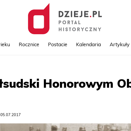
ieku
Rocznice
Postacie
Kalendaria
Artykuły
Przejdź
do
treści
iłsudski Honorowym O
 05.07.2017