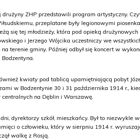
 drużyny ZHP przedstawili program artystyczny. Czy
iłsudskiemu, przeplatane były legionowymi piosenka
żą się tej młodzieży, która pod opieką drużynowych I
wskiego i Jerzego Wójcika uczestniczy we wszystkic
 na terenie gminy. Później odbył się koncert w wyko
z Bodzentyna.
również kwiaty pod tablicą upamiętniającą pobyt Józ
zami w Bodzentynie 30 i 31 października 1914 r., kie
 centralnych na Dęblin i Warszawę.
adni, dyrektorzy szkół, mieszkańcy. Był to niezwykle 
mięci o człowieku, który w sierpniu 1914 r. wyruszaj
zął walkę z Rosją.