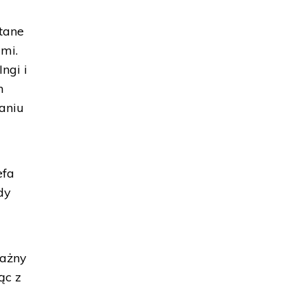
tane
mi.
ngi i
h
naniu
efa
dy
ważny
ąc z