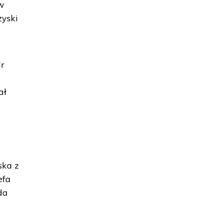
w
yski
dr
ał
ska z
efa
da