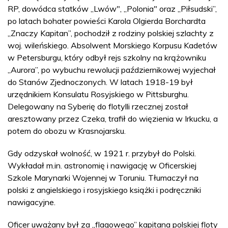
RP, dowódca statków „Lwów", „Polonia" oraz „Piłsudski”,
po latach bohater powieści Karola Olgierda Borchardta
„Znaczy Kapitan”, pochodził z rodziny polskiej szlachty z
woj. wileńskiego. Absolwent Morskiego Korpusu Kadetów
w Petersburgu, który odbył rejs szkolny na krążowniku
„Aurora”, po wybuchu rewolucji październikowej wyjechał
do Stanów Zjednoczonych. W latach 1918-19 był
urzędnikiem Konsulatu Rosyjskiego w Pittsburghu.
Delegowany na Syberię do flotylli rzecznej został
aresztowany przez Czeka, trafił do więzienia w Irkucku, a
potem do obozu w Krasnojarsku.
Gdy odzyskał wolność, w 1921 r. przybył do Polski.
Wykładał m.in. astronomię i nawigację w Oficerskiej
Szkole Marynarki Wojennej w Toruniu. Tłumaczył na
polski z angielskiego i rosyjskiego książki i podręczniki
nawigacyjne.
Oficer uważany był za „flagowego” kapitana polskiej floty