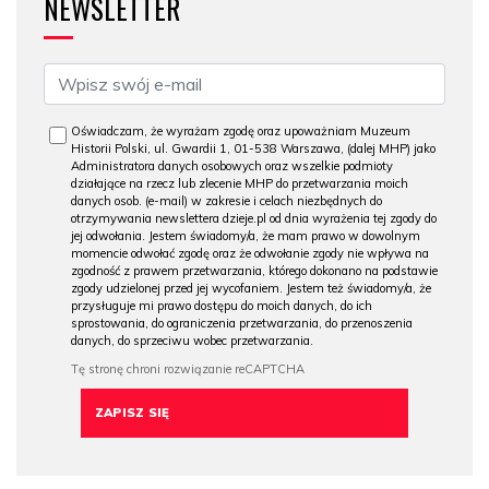
NEWSLETTER
Oświadczam, że wyrażam zgodę oraz upoważniam Muzeum
Historii Polski, ul. Gwardii 1, 01-538 Warszawa, (dalej MHP) jako
Administratora danych osobowych oraz wszelkie podmioty
działające na rzecz lub zlecenie MHP do przetwarzania moich
danych osob. (e-mail) w zakresie i celach niezbędnych do
otrzymywania newslettera dzieje.pl od dnia wyrażenia tej zgody do
jej odwołania. Jestem świadomy/a, że mam prawo w dowolnym
momencie odwołać zgodę oraz że odwołanie zgody nie wpływa na
zgodność z prawem przetwarzania, którego dokonano na podstawie
zgody udzielonej przed jej wycofaniem. Jestem też świadomy/a, że
przysługuje mi prawo dostępu do moich danych, do ich
sprostowania, do ograniczenia przetwarzania, do przenoszenia
danych, do sprzeciwu wobec przetwarzania.