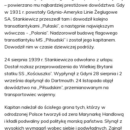
– powierzano mu najbardziej prestiżowe dowództwa. Gdy
w 1931 r. powstały Gdynia-Ameryka Linie Żeglugowe
SA, Stankiewicz przeszedł tam i dowodził kolejno
transatlantykami „Pułaski”, a następnie największym
wówczas - „Polonia”. Nadzorował budowę flagowego
transatlantyku MS „Piłsudski” i został jego kapitanem.
Dowodził nim w czasie dziewiczej podróży.
24 sierpnia 1939 r. Stankiewicza odwołano z urlopu.
Dostał rozkaz przeprowadzenia do Wielkiej Brytanii
statku SS „Kościuszko”. Wypłynął z Gdyni 28 sierpnia i 2
września dopłynął do Dartmouth. 24 listopada objął
dowództwo na „Piłsudskim”, przemianowanym na
transportowiec wojenny.
Kapitan należał do ścisłego grona tych, którzy w
odrodzonej Polsce tworzyli od zera Marynarkę Handlową
i kładli podwaliny pod politykę morską państwa. Słynął z
wysokich wymagań wobec siebie i podwładnych. Zginął