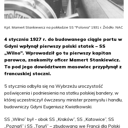
Kpt. Mamert Stankiewicz na pokładzie SS "Polonia" 1931 r. Źródło: NAC
4 stycznia 1927 r. do budowanego ciągle portu w
Gdyni wpłynął pierwszy polski statek – SS
„Wilno”. Wprowadził go tu pierwszy kapitan
parowca, znakomity oficer Mamert Stankiewicz.
To pod jego dowództwem masowiec przypłynął z
francuskiej stoczni.
5 stycznia odbyła się na Wybrzeżu uroczystość
poświęcenia i podniesienia na statku polskiej bandery, w
której uczestniczył ówczesny minister przemysłu i handlu,
budowniczy Gdyni Eugeniusz Kwiatkowski.
SS „Wilno” był - obok SS „Kraków”, SS „Katowice”, SS
„Poznań” i SS „Toruń” – zbudowaną we Francji dla Polski