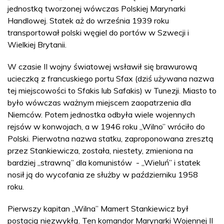
jednostką tworzonej wówczas Polskiej Marynarki
Handlowej. Statek aż do września 1939 roku
transportował polski węgiel do portów w Szwecji i
Wielkiej Brytanii.
W czasie II wojny światowej wsławił się brawurową
ucieczką z francuskiego portu Sfax (dziś używana nazwa
tej miejscowości to Sfakis lub Safakis) w Tunezji. Miasto to
było wówczas ważnym miejscem zaopatrzenia dla
Niemców. Potem jednostka odbyła wiele wojennych
rejsów w konwojach, a w 1946 roku „Wilno” wróciło do
Polski. Pierwotna nazwa statku, zaproponowana zresztą
przez Stankiewicza, została, niestety, zmieniona na
bardziej „strawną” dla komunistów - „Wieluń” i statek
nosił ją do wycofania ze służby w październiku 1958
roku.
Pierwszy kapitan „Wilna” Mamert Stankiewicz był
postacią niezwykłą. Ten komandor Marynarki Wojennej II