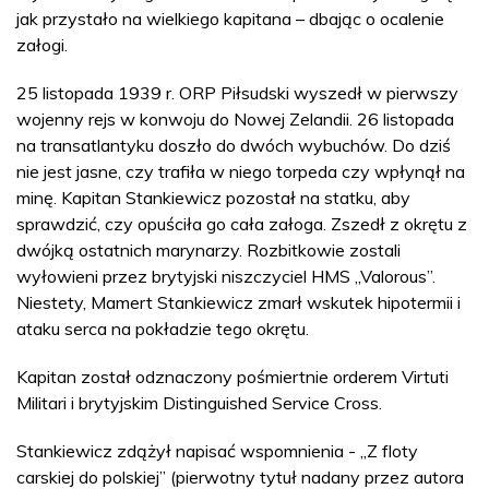
jak przystało na wielkiego kapitana – dbając o ocalenie
załogi.
25 listopada 1939 r. ORP Piłsudski wyszedł w pierwszy
wojenny rejs w konwoju do Nowej Zelandii. 26 listopada
na transatlantyku doszło do dwóch wybuchów. Do dziś
nie jest jasne, czy trafiła w niego torpeda czy wpłynął na
minę. Kapitan Stankiewicz pozostał na statku, aby
sprawdzić, czy opuściła go cała załoga. Zszedł z okrętu z
dwójką ostatnich marynarzy. Rozbitkowie zostali
wyłowieni przez brytyjski niszczyciel HMS „Valorous”.
Niestety, Mamert Stankiewicz zmarł wskutek hipotermii i
ataku serca na pokładzie tego okrętu.
Kapitan został odznaczony pośmiertnie orderem Virtuti
Militari i brytyjskim Distinguished Service Cross.
Stankiewicz zdążył napisać wspomnienia - „Z floty
carskiej do polskiej” (pierwotny tytuł nadany przez autora