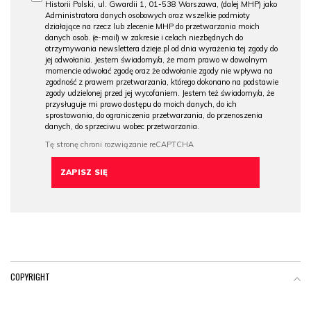
Historii Polski, ul. Gwardii 1, 01-538 Warszawa, (dalej MHP) jako
Administratora danych osobowych oraz wszelkie podmioty
działające na rzecz lub zlecenie MHP do przetwarzania moich
danych osob. (e-mail) w zakresie i celach niezbędnych do
otrzymywania newslettera dzieje.pl od dnia wyrażenia tej zgody do
jej odwołania. Jestem świadomy/a, że mam prawo w dowolnym
momencie odwołać zgodę oraz że odwołanie zgody nie wpływa na
zgodność z prawem przetwarzania, którego dokonano na podstawie
zgody udzielonej przed jej wycofaniem. Jestem też świadomy/a, że
przysługuje mi prawo dostępu do moich danych, do ich
sprostowania, do ograniczenia przetwarzania, do przenoszenia
danych, do sprzeciwu wobec przetwarzania.
COPYRIGHT