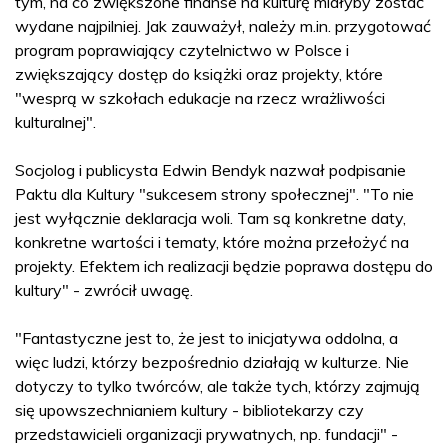
tym, na co zwiększone finanse na kulturę miałyby zostać
wydane najpilniej. Jak zauważył, należy m.in. przygotować
program poprawiający czytelnictwo w Polsce i
zwiększający dostęp do książki oraz projekty, które
"wesprą w szkołach edukacje na rzecz wrażliwości
kulturalnej".
Socjolog i publicysta Edwin Bendyk nazwał podpisanie
Paktu dla Kultury "sukcesem strony społecznej". "To nie
jest wyłącznie deklaracja woli. Tam są konkretne daty,
konkretne wartości i tematy, które można przełożyć na
projekty. Efektem ich realizacji będzie poprawa dostępu do
kultury" - zwrócił uwagę.
"Fantastyczne jest to, że jest to inicjatywa oddolna, a
więc ludzi, którzy bezpośrednio działają w kulturze. Nie
dotyczy to tylko twórców, ale także tych, którzy zajmują
się upowszechnianiem kultury - bibliotekarzy czy
przedstawicieli organizacji prywatnych, np. fundacji" -