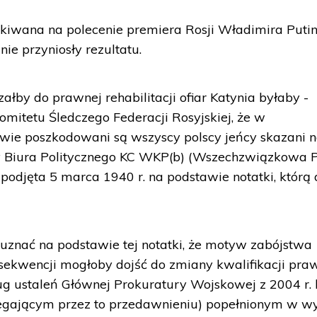
zukiwana na polecenie premiera Rosji Władimira Puti
 nie przyniosły rezultatu.
ałby do prawnej rehabilitacji ofiar Katynia byłaby -
mitetu Śledczego Federacji Rosyjskiej, że w
wie poszkodowani są wszyscy polscy jeńcy skazani 
y Biura Politycznego KC WKP(b) (Wszechzwiązkowa P
podjęta 5 marca 1940 r. na podstawie notatki, którą 
uznać na podstawie tej notatki, że motyw zabójstwa
sekwencji mogłoby dojść do zmiany kwalifikacji pra
ług ustaleń Głównej Prokuratury Wojskowej z 2004 r. 
egającym przez to przedawnieniu) popełnionym w w