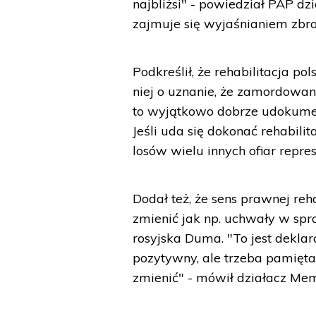
najbliżsi" - powiedział PAP dz
zajmuje się wyjaśnianiem zbro
Podkreślił, że rehabilitacja p
niej o uznanie, że zamordowani
to wyjątkowo dobrze udokument
Jeśli uda się dokonać rehabili
losów wielu innych ofiar repre
Dodał też, że sens prawnej reh
zmienić jak np. uchwały w spra
rosyjska Duma. "To jest deklar
pozytywny, ale trzeba pamiętać,
zmienić" - mówił działacz Mem