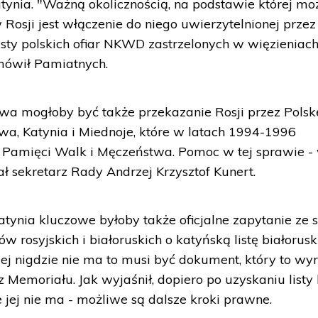
 Katynia. "Ważną okolicznością, na podstawie której m
Rosji jest włączenie do niego uwierzytelnionej przez
isty polskich ofiar NKWD zastrzelonych w więzieniac
 mówił Pamiatnych.
a mogłoby być także przekazanie Rosji przez Polsk
a, Katynia i Miednoje, które w latach 1994-1996
Pamięci Walk i Męczeństwa. Pomoc w tej sprawie -
 sekretarz Rady Andrzej Krzysztof Kunert.
Katynia kluczowe byłoby także oficjalne zapytanie ze 
w rosyjskich i białoruskich o katyńską listę białorusk
 jej nigdzie nie ma to musi być dokument, który to wy
z Memoriału. Jak wyjaśnił, dopiero po uzyskaniu listy
 jej nie ma - możliwe są dalsze kroki prawne.