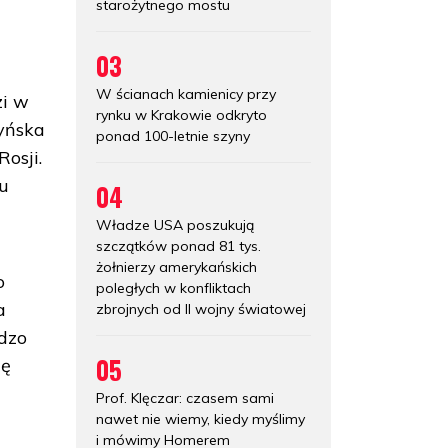
starożytnego mostu
03
W ścianach kamienicy przy
zi w
rynku w Krakowie odkryto
tyńska
ponad 100-letnie szyny
osji.
iu
04
Władze USA poszukują
szczątków ponad 81 tys.
żołnierzy amerykańskich
o
poległych w konfliktach
a
zbrojnych od II wojny światowej
rdzo
05
ię
Prof. Klęczar: czasem sami
nawet nie wiemy, kiedy myślimy
i mówimy Homerem