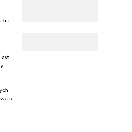
ch i
jest
ty
ych
awa o