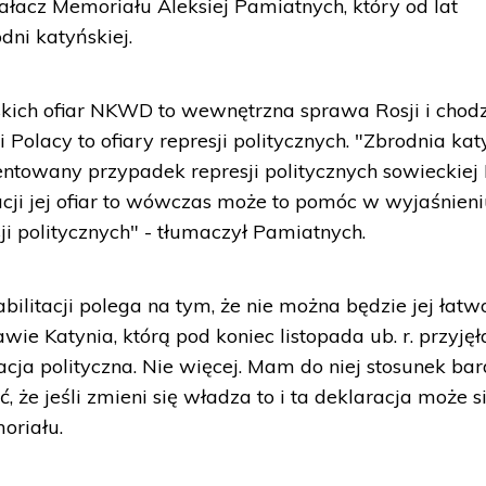
iałacz Memoriału Aleksiej Pamiatnych, który od lat
dni katyńskiej.
olskich ofiar NKWD to wewnętrzna sprawa Rosji i chod
 Polacy to ofiary represji politycznych. "Zbrodnia ka
owany przypadek represji politycznych sowieckiej R
tacji jej ofiar to wówczas może to pomóc w wyjaśnien
sji politycznych" - tłumaczył Pamiatnych.
abilitacji polega na tym, że nie można będzie jej łatw
wie Katynia, którą pod koniec listopada ub. r. przyjęł
acja polityczna. Nie więcej. Mam do niej stosunek ba
 że jeśli zmieni się władza to i ta deklaracja może s
oriału.