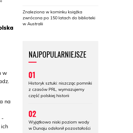
ki
Znaleziona w kominku książka
zwrócona po 150 latach do biblioteki
w Australii
olska
NAJPOPULARNIEJSZE
01
h w
adz.
Historyk sztuki: niszcząc pomniki
z czasów PRL, wymazujemy
część polskiej historii
ga na
02
 -
Wyjątkowo niski poziom wody
 ich
w Dunaju odsłonił pozostałości