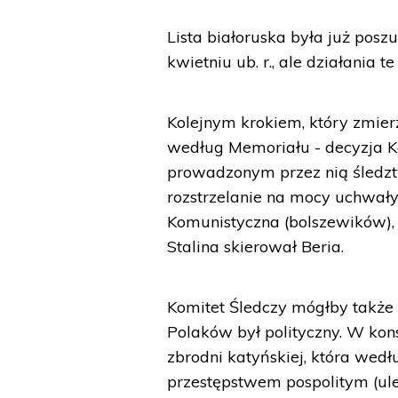
Lista białoruska była już pos
kwietniu ub. r., ale działania te
Kolejnym krokiem, który zmierz
według Memoriału - decyzja Ko
prowadzonym przez nią śledzt
rozstrzelanie na mocy uchwał
Komunistyczna (bolszewików), 
Stalina skierował Beria.
Komitet Śledczy mógłby także 
Polaków był polityczny. W kon
zbrodni katyńskiej, która wed
przestępstwem pospolitym (ul