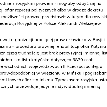
 zgodnie z rosyjskim prawem - mogłaby odbyć się na
ji ofiar represji politycznych albo w drodze dekretu
u możliwości prawne przedstawił w lutym dla rosyjski
eracji Rosyjskiej w Polsce Aleksandr Aleksiejew.
wej organizacji broniącej praw człowieka w Rosji i
izmu – procedura prawnej rehabilitacji ofiar Katynia 
iejszą trudnością jest brak precyzyjnej imiennej lis
. białoruska lista katyńska dotycząca 3870 osób
 wschodnich województwach II Rzeczpospolitej, a
prawdopodobniej w więzieniu w Mińsku i pogrzeban
łami innych ofiar stalinizmu. Tymczasem rosyjska ust
olitycznych przewiduje jedynie indywidualną imienną