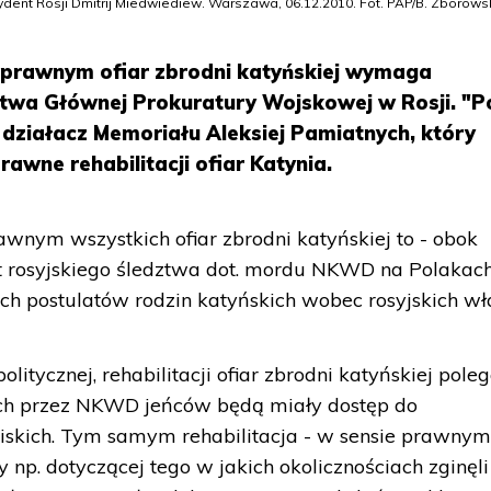
ent Rosji Dmitrij Miedwiediew. Warszawa, 06.12.2010. Fot. PAP/B. Zborows
e prawnym ofiar zbrodni katyńskiej wymaga
twa Głównej Prokuratury Wojskowej w Rosji. "P
działacz Memoriału Aleksiej Pamiatnych, który
awne rehabilitacji ofiar Katynia.
awnym wszystkich ofiar zbrodni katyńskiej to - obok
kt rosyjskiego śledztwa dot. mordu NKWD na Polakac
ych postulatów rodzin katyńskich wobec rosyjskich wł
olitycznej, rehabilitacji ofiar zbrodni katyńskiej pole
ch przez NKWD jeńców będą miały dostęp do
liskich. Tym samym rehabilitacja - w sensie prawnym
p. dotyczącej tego w jakich okolicznościach zginęli