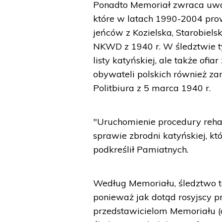
Ponadto Memoriał zwraca uwagę
które w latach 1990-2004 pro
jeńców z Kozielska, Starobielsk
NKWD z 1940 r. W śledztwie ty
listy katyńskiej, ale także ofia
obywateli polskich również z
Politbiura z 5 marca 1940 r.
"Uruchomienie procedury reh
sprawie zbrodni katyńskiej, k
podkreślił Pamiatnych.
Według Memoriału, śledztwo to
ponieważ jak dotąd rosyjscy 
przedstawicielom Memoriału (a