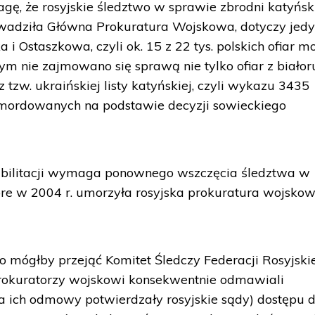
, że rosyjskie śledztwo w sprawie zbrodni katyński
wadziła Główna Prokuratura Wojskowa, dotyczy jedy
a i Ostaszkowa, czyli ok. 15 z 22 tys. polskich ofiar m
m nie zajmowano się sprawą nie tylko ofiar z białor
r z tzw. ukraińskiej listy katyńskiej, czyli wykazu 3435
amordowanych na podstawie decyzji sowieckiego
abilitacji wymaga ponownego wszczęcia śledztwa w
tóre w 2004 r. umorzyła rosyjska prokuratura wojskow
 mógłby przejąć Komitet Śledczy Federacji Rosyjskie
prokuratorzy wojskowi konsekwentnie odmawiali
 ich odmowy potwierdzały rosyjskie sądy) dostępu d