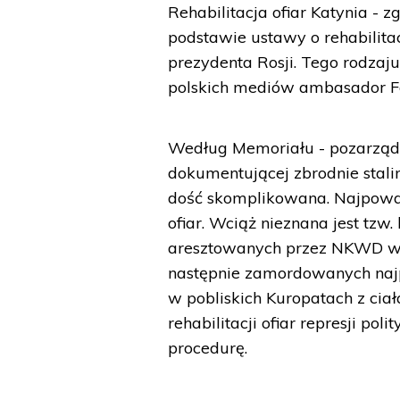
Rehabilitacja ofiar Katynia -
podstawie ustawy o rehabilitac
prezydenta Rosji. Tego rodzaj
polskich mediów ambasador Fed
Według Memoriału - pozarządo
dokumentującej zbrodnie stalin
dość skomplikowana. Najpoważn
ofiar. Wciąż nieznana jest tzw
aresztowanych przez NKWD we
następnie zamordowanych naj
w pobliskich Kuropatach z cia
rehabilitacji ofiar represji p
procedurę.