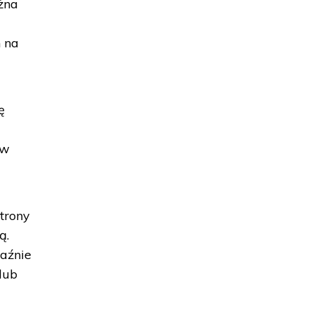
ożna
h na
ę
 w
strony
ą.
raźnie
 lub