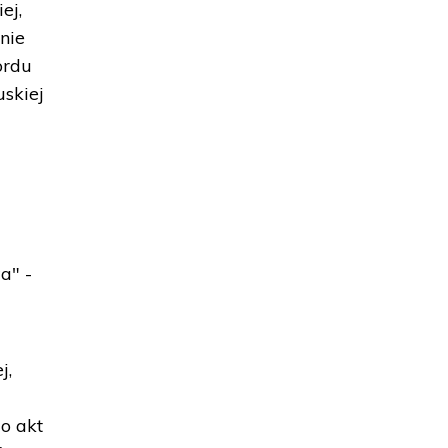
ej,
nie
ordu
uskiej
a" -
j,
o akt