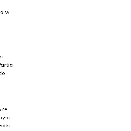
na w
na
artia
do
wnej
była
yniku