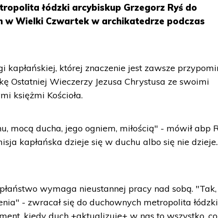
tropolita łódzki arcybiskup Grzegorz Ryś do
w Wielki Czwartek w archikatedrze podczas
gi kapłańskiej, której znaczenie jest zawsze przypom
kę Ostatniej Wieczerzy Jezusa Chrystusa ze swoimi
mi księżmi Kościoła.
hu, mocą ducha, jego ogniem, miłością" - mówił abp R
sja kapłańska dzieje się w duchu albo się nie dzieje..
apłaństwo wymaga nieustannej pracy nad sobą. "Tak,
nia" - zwracał się do duchownych metropolita łódzki
ment, kiedy duch +aktualizuje+ w nas to wszystko, co 