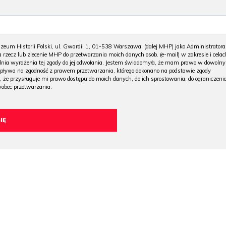
m Historii Polski, ul. Gwardii 1, 01-538 Warszawa, (dalej MHP) jako Administratora
 rzecz lub zlecenie MHP do przetwarzania moich danych osob. (e-mail) w zakresie i celac
 dnia wyrażenia tej zgody do jej odwołania. Jestem świadomy/a, że mam prawo w dowoln
wpływa na zgodność z prawem przetwarzania, którego dokonano na podstawie zgody
, że przysługuje mi prawo dostępu do moich danych, do ich sprostowania, do ograniczeni
wobec przetwarzania.