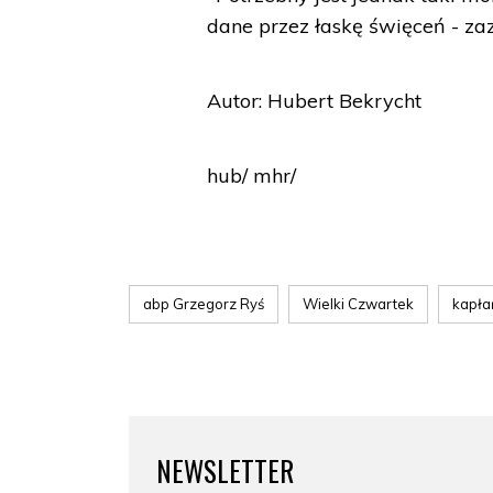
dane przez łaskę święceń - za
Autor: Hubert Bekrycht
hub/ mhr/
abp Grzegorz Ryś
Wielki Czwartek
kapła
NEWSLETTER