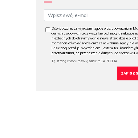
Oświadczam, że wyrażam zgodę oraz upoważniam Muzeu
danych osobowych oraz wszelkie podmioty działające na
niezbędnych do otrzymywania newslettera dzieje.pl od
momencie odwołać zgodę oraz że odwołanie zgody nie 
udzielonej przed jej wycofaniem. Jestem też świadomy/a
przetwarzania, do przenoszenia danych, do sprzeciwu 