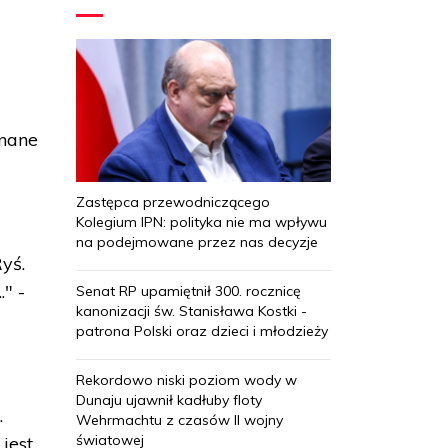
inane
Zastępca przewodniczącego
Kolegium IPN: polityka nie ma wpływu
na podejmowane przez nas decyzje
yś.
." -
Senat RP upamiętnił 300. rocznicę
kanonizacji św. Stanisława Kostki -
patrona Polski oraz dzieci i młodzieży
Rekordowo niski poziom wody w
Dunaju ujawnił kadłuby floty
.
Wehrmachtu z czasów II wojny
światowej
jest