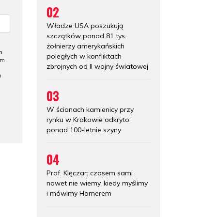
02
Władze USA poszukują
szczątków ponad 81 tys.
żołnierzy amerykańskich
h
poległych w konfliktach
ym
zbrojnych od II wojny światowej
a
03
W ścianach kamienicy przy
rynku w Krakowie odkryto
ponad 100-letnie szyny
04
Prof. Klęczar: czasem sami
nawet nie wiemy, kiedy myślimy
i mówimy Homerem