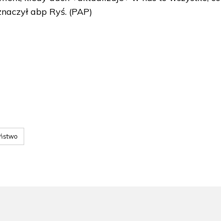
znaczył abp Ryś. (PAP)
ństwo