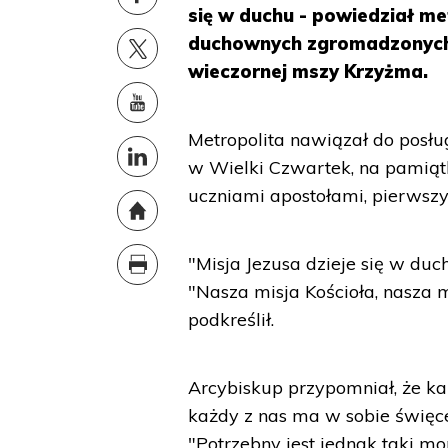
się w duchu - powiedział me
duchownych zgromadzonych 
wieczornej mszy Krzyżma.
Metropolita nawiązał do posłu
w Wielki Czwartek, na pamiąt
uczniami apostołami, pierwszy
"Misja Jezusa dzieje się w duc
"Nasza misja Kościoła, nasza mi
podkreślił.
Arcybiskup przypomniał, że k
każdy z nas ma w sobie święce
"Potrzebny jest jednak taki mo