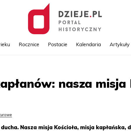
ieku
Rocznice
Postacie
Kalendaria
Artykuły
Przejdź
do
treści
apłanów: nasza misja K
lturowe
 ducha. Nasza misja Kościoła, misja kapłańska, d