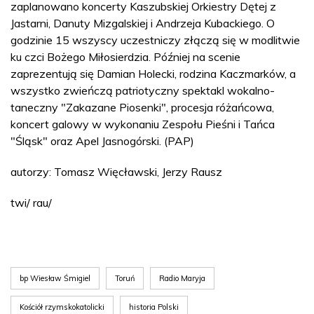
zaplanowano koncerty Kaszubskiej Orkiestry Dętej z
Jastarni, Danuty Mizgalskiej i Andrzeja Kubackiego. O
godzinie 15 wszyscy uczestniczy złączą się w modlitwie
ku czci Bożego Miłosierdzia. Później na scenie
zaprezentują się Damian Holecki, rodzina Kaczmarków, a
wszystko zwieńczą patriotyczny spektakl wokalno-
taneczny "Zakazane Piosenki", procesja różańcowa,
koncert galowy w wykonaniu Zespołu Pieśni i Tańca
"Śląsk" oraz Apel Jasnogórski. (PAP)
autorzy: Tomasz Więcławski, Jerzy Rausz
twi/ rau/
bp Wiesław Śmigiel
Toruń
Radio Maryja
Kościół rzymskokatolicki
historia Polski