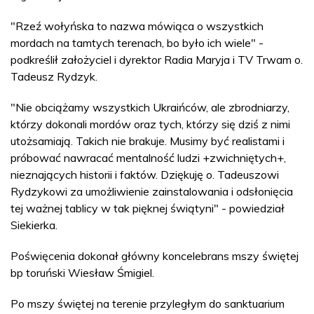
"Rzeź wołyńska to nazwa mówiąca o wszystkich
mordach na tamtych terenach, bo było ich wiele" -
podkreślił założyciel i dyrektor Radia Maryja i TV Trwam o.
Tadeusz Rydzyk.
"Nie obciążamy wszystkich Ukraińców, ale zbrodniarzy,
którzy dokonali mordów oraz tych, którzy się dziś z nimi
utożsamiają. Takich nie brakuje. Musimy być realistami i
próbować nawracać mentalność ludzi +zwichniętych+,
nieznających historii i faktów. Dziękuję o. Tadeuszowi
Rydzykowi za umożliwienie zainstalowania i odsłonięcia
tej ważnej tablicy w tak pięknej świątyni" - powiedział
Siekierka.
Poświęcenia dokonał główny koncelebrans mszy świętej
bp toruński Wiesław Śmigiel.
Po mszy świętej na terenie przyległym do sanktuarium