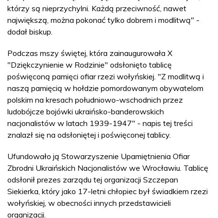
którzy są nieprzychylni. Każdą przeciwność, nawet
największą, można pokonać tylko dobrem i modlitwą" -
dodał biskup.
Podczas mszy świętej, która zainaugurowała X
"Dziękczynienie w Rodzinie" odsłonięto tablicę
poświęconą pamięci ofiar rzezi wołyńskiej. "Z modlitwą i
naszą pamięcią w hołdzie pomordowanym obywatelom
polskim na kresach południowo-wschodnich przez
ludobójcze bojówki ukraińsko-banderowskich
nacjonalistów w latach 1939-1947" - napis tej treści
znalazł się na odsłoniętej i poświęconej tablicy.
Ufundowało ją Stowarzyszenie Upamiętnienia Ofiar
Zbrodni Ukraińskich Nacjonalistów we Wrocławiu. Tablicę
odsłonił prezes zarządu tej organizacji Szczepan
Siekierka, który jako 17-letni chłopiec był świadkiem rzezi
wołyńskiej, w obecności innych przedstawicieli
organizacji.