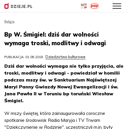
Religia
Przejdź
do
Bp W. Śmigiel: dziś dar wolności
treści
wymaga troski, modlitwy i odwagi
Dziedzictwo kulturowe
PUBLIKACJA: 01.09.2018
Dziś dar wolności wymaga nie tylko przyjęcia, ale
troski, modlitwy i odwagi - powiedział w homilii
podczas mszy św. w Sanktuarium Najświętszej
Maryi Panny Gwiazdy Nowej Ewangelizacji i św.
Jana Pawła II w Toruniu bp toruński Wiesław
Śmigiel.
W mszy świętej, która zainaugurowała coroczne
spotkanie środowisk Radia Maryja i TV Trwam
"Dziękczynienie w Rodzinie", uczestniczyli m.in. były