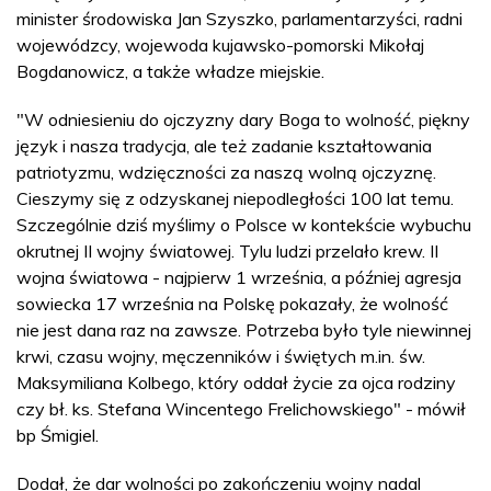
minister środowiska Jan Szyszko, parlamentarzyści, radni
wojewódzcy, wojewoda kujawsko-pomorski Mikołaj
Bogdanowicz, a także władze miejskie.
"W odniesieniu do ojczyzny dary Boga to wolność, piękny
język i nasza tradycja, ale też zadanie kształtowania
patriotyzmu, wdzięczności za naszą wolną ojczyznę.
Cieszymy się z odzyskanej niepodległości 100 lat temu.
Szczególnie dziś myślimy o Polsce w kontekście wybuchu
okrutnej II wojny światowej. Tylu ludzi przelało krew. II
wojna światowa - najpierw 1 września, a później agresja
sowiecka 17 września na Polskę pokazały, że wolność
nie jest dana raz na zawsze. Potrzeba było tyle niewinnej
krwi, czasu wojny, męczenników i świętych m.in. św.
Maksymiliana Kolbego, który oddał życie za ojca rodziny
czy bł. ks. Stefana Wincentego Frelichowskiego" - mówił
bp Śmigiel.
Dodał, że dar wolności po zakończeniu wojny nadal