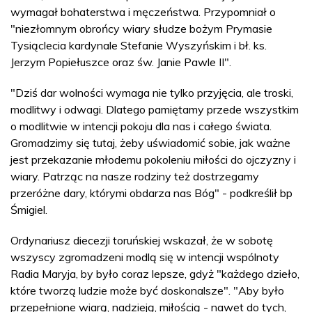
wymagał bohaterstwa i męczeństwa. Przypomniał o
"niezłomnym obrońcy wiary słudze bożym Prymasie
Tysiąclecia kardynale Stefanie Wyszyńskim i bł. ks.
Jerzym Popiełuszce oraz św. Janie Pawle II".
"Dziś dar wolności wymaga nie tylko przyjęcia, ale troski,
modlitwy i odwagi. Dlatego pamiętamy przede wszystkim
o modlitwie w intencji pokoju dla nas i całego świata.
Gromadzimy się tutaj, żeby uświadomić sobie, jak ważne
jest przekazanie młodemu pokoleniu miłości do ojczyzny i
wiary. Patrząc na nasze rodziny też dostrzegamy
przeróżne dary, którymi obdarza nas Bóg" - podkreślił bp
Śmigiel.
Ordynariusz diecezji toruńskiej wskazał, że w sobotę
wszyscy zgromadzeni modlą się w intencji wspólnoty
Radia Maryja, by było coraz lepsze, gdyż "każdego dzieło,
które tworzą ludzie może być doskonalsze". "Aby było
przepełnione wiarą, nadzieją, miłością - nawet do tych,