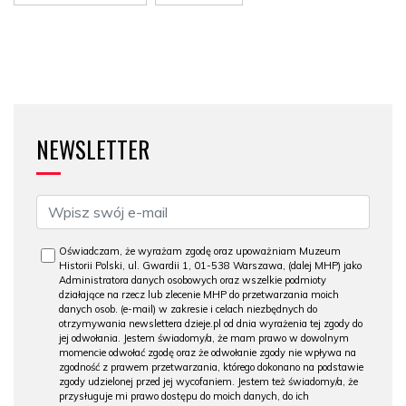
NEWSLETTER
Oświadczam, że wyrażam zgodę oraz upoważniam Muzeum
Historii Polski, ul. Gwardii 1, 01-538 Warszawa, (dalej MHP) jako
Administratora danych osobowych oraz wszelkie podmioty
działające na rzecz lub zlecenie MHP do przetwarzania moich
danych osob. (e-mail) w zakresie i celach niezbędnych do
otrzymywania newslettera dzieje.pl od dnia wyrażenia tej zgody do
jej odwołania. Jestem świadomy/a, że mam prawo w dowolnym
momencie odwołać zgodę oraz że odwołanie zgody nie wpływa na
zgodność z prawem przetwarzania, którego dokonano na podstawie
zgody udzielonej przed jej wycofaniem. Jestem też świadomy/a, że
przysługuje mi prawo dostępu do moich danych, do ich