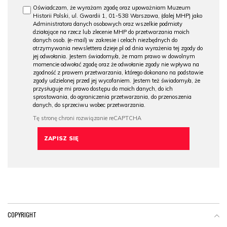
Oświadczam, że wyrażam zgodę oraz upoważniam Muzeum
Historii Polski, ul. Gwardii 1, 01-538 Warszawa, (dalej MHP) jako
Administratora danych osobowych oraz wszelkie podmioty
działające na rzecz lub zlecenie MHP do przetwarzania moich
danych osob. (e-mail) w zakresie i celach niezbędnych do
otrzymywania newslettera dzieje.pl od dnia wyrażenia tej zgody do
jej odwołania. Jestem świadomy/a, że mam prawo w dowolnym
momencie odwołać zgodę oraz że odwołanie zgody nie wpływa na
zgodność z prawem przetwarzania, którego dokonano na podstawie
zgody udzielonej przed jej wycofaniem. Jestem też świadomy/a, że
przysługuje mi prawo dostępu do moich danych, do ich
sprostowania, do ograniczenia przetwarzania, do przenoszenia
danych, do sprzeciwu wobec przetwarzania.
COPYRIGHT