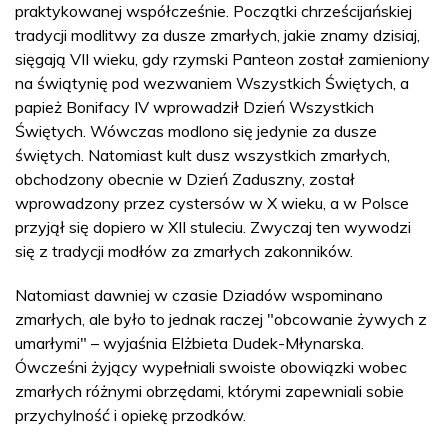
praktykowanej współcześnie. Początki chrześcijańskiej
tradycji modlitwy za dusze zmarłych, jakie znamy dzisiaj,
sięgają VII wieku, gdy rzymski Panteon został zamieniony
na świątynię pod wezwaniem Wszystkich Świętych, a
papież Bonifacy IV wprowadził Dzień Wszystkich
Świętych. Wówczas modlono się jedynie za dusze
świętych. Natomiast kult dusz wszystkich zmarłych,
obchodzony obecnie w Dzień Zaduszny, został
wprowadzony przez cystersów w X wieku, a w Polsce
przyjął się dopiero w XII stuleciu. Zwyczaj ten wywodzi
się z tradycji modłów za zmarłych zakonników.
Natomiast dawniej w czasie Dziadów wspominano
zmarłych, ale było to jednak raczej "obcowanie żywych z
umarłymi" – wyjaśnia Elżbieta Dudek-Młynarska.
Ówcześni żyjący wypełniali swoiste obowiązki wobec
zmarłych różnymi obrzędami, którymi zapewniali sobie
przychylność i opiekę przodków.