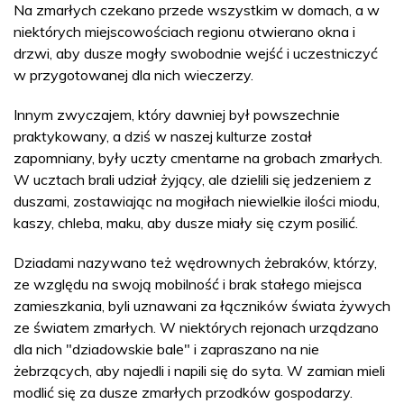
Na zmarłych czekano przede wszystkim w domach, a w
niektórych miejscowościach regionu otwierano okna i
drzwi, aby dusze mogły swobodnie wejść i uczestniczyć
w przygotowanej dla nich wieczerzy.
Innym zwyczajem, który dawniej był powszechnie
praktykowany, a dziś w naszej kulturze został
zapomniany, były uczty cmentarne na grobach zmarłych.
W ucztach brali udział żyjący, ale dzielili się jedzeniem z
duszami, zostawiając na mogiłach niewielkie ilości miodu,
kaszy, chleba, maku, aby dusze miały się czym posilić.
Dziadami nazywano też wędrownych żebraków, którzy,
ze względu na swoją mobilność i brak stałego miejsca
zamieszkania, byli uznawani za łączników świata żywych
ze światem zmarłych. W niektórych rejonach urządzano
dla nich "dziadowskie bale" i zapraszano na nie
żebrzących, aby najedli i napili się do syta. W zamian mieli
modlić się za dusze zmarłych przodków gospodarzy.