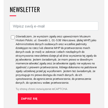
NEWSLETTER
Oświadczam, że wyrażam zgodę oraz upoważniam Muzeum
Historii Polski, ul. Gwardii 1, 01-538 Warszawa, (dalej MHP) jako
Administratora danych osobowych oraz wszelkie podmioty
działające na rzecz lub zlecenie MHP do przetwarzania moich
danych osob. (e-mail) w zakresie i celach niezbędnych do
otrzymywania newslettera dzieje.pl od dnia wyrażenia tej zgody do
jej odwołania. Jestem świadomy/a, że mam prawo w dowolnym
momencie odwołać zgodę oraz że odwołanie zgody nie wpływa na
zgodność z prawem przetwarzania, którego dokonano na podstawie
zgody udzielonej przed jej wycofaniem. Jestem też świadomy/a, że
przysługuje mi prawo dostępu do moich danych, do ich
sprostowania, do ograniczenia przetwarzania, do przenoszenia
danych, do sprzeciwu wobec przetwarzania.