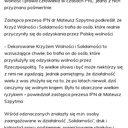
wolność i prawa człowieka w czasach PRL. Jedno z nich
przyznano pośmiertnie.
Zastępca prezesa IPN dr Mateusz Szpytma podkreślił, że
Krzyż Wolności i Solidarności trafia do osób, które realnie
przyczyniły się do odzyskania przez Polskę wolności.
- Dekorowanie Krzyżem Wolności i Solidarności to
wzruszające chwile, bo trafia on do osób, które
przysłużyły się odzyskaniu wolności przez
Rzeczpospolitą. To wielkie słowa i być może niektórzy się
z nimi nie zgadzają. Jednak pamiętajmy, że działalność
wielu z was złożyła się na to, że po latach niewoli, dziś
cieszymy się wolnym krajem. Było to obarczone wielkim
ryzykiem – powiedział zastępca prezesa IPN dr Mateusz
Szpytma.
Wśród odznaczonych znalazły się m.in. osoby
zaangażowane w działalność „Solidarności”, druk i
kolportaż prasy podziemnej, organizowanie strajków i