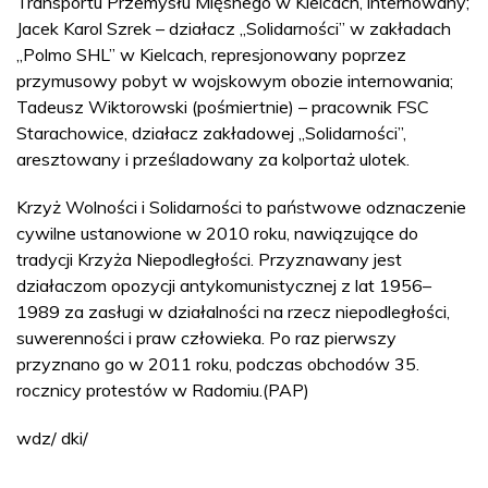
Transportu Przemysłu Mięsnego w Kielcach, internowany;
Jacek Karol Szrek – działacz „Solidarności” w zakładach
„Polmo SHL” w Kielcach, represjonowany poprzez
przymusowy pobyt w wojskowym obozie internowania;
Tadeusz Wiktorowski (pośmiertnie) – pracownik FSC
Starachowice, działacz zakładowej „Solidarności”,
aresztowany i prześladowany za kolportaż ulotek.
Krzyż Wolności i Solidarności to państwowe odznaczenie
cywilne ustanowione w 2010 roku, nawiązujące do
tradycji Krzyża Niepodległości. Przyznawany jest
działaczom opozycji antykomunistycznej z lat 1956–
1989 za zasługi w działalności na rzecz niepodległości,
suwerenności i praw człowieka. Po raz pierwszy
przyznano go w 2011 roku, podczas obchodów 35.
rocznicy protestów w Radomiu.(PAP)
wdz/ dki/