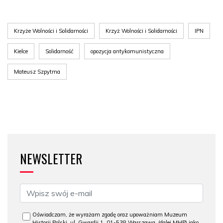
Krzyże Wolności i Solidarności
Krzyż Wolności i Solidarności
IPN
Kielce
Solidarność
opozycja antykomunistyczna
Mateusz Szpytma
NEWSLETTER
Oświadczam, że wyrażam zgodę oraz upoważniam Muzeum
Historii Polski, ul. Gwardii 1, 01-538 Warszawa, (dalej MHP) jako