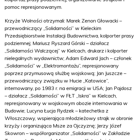
pomoc represjonowanym.
Krzyże Wolności otrzymali: Marek Zenon Głowacki –
przewodniczący „Solidarności” w Kieleckim
Przedsiębiorstwie Instalacji Budownictwa, kolporter prasy
podziemnej; Mariusz Ryszard Górski – działacz
„Solidarności Walczącej” w Kielcach, drukarz i kolporter
nielegalnych wydawnictw; Adam Edward Jach – członek
„Solidarności” w „Elektromontażu”, represjonowany
poprzez przymusową służbę wojskową; Jan Juszcze –
przewodniczący związku w Hucie „Katowice”,
internowany, po 1983 r. na emigracji w USA; Jan Pajdosz
– działacz „Solidarności” w FŁT „Iskra” w Kielcach,
represjonowany w wojskowym obozie internowania w
Budowie; Lucyna Łucja Rydzek – katechetka z
Włoszczowy, wspierająca młodzieżowy strajk w obronie
krzyży i organizująca Msze za Ojczyznę; Jerzy Józef
Skowron – współorganizator „Solidarności” w Zakładzie