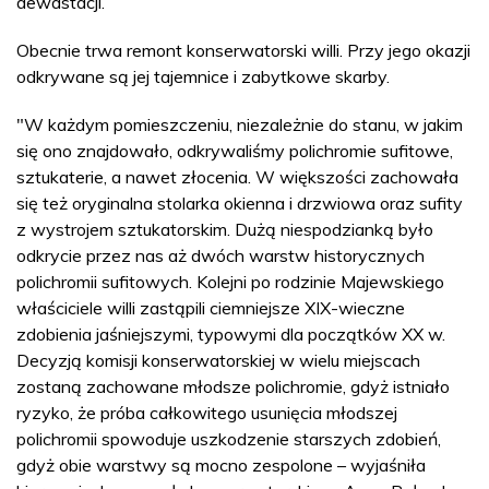
dewastacji.
Obecnie trwa remont konserwatorski willi. Przy jego okazji
odkrywane są jej tajemnice i zabytkowe skarby.
"W każdym pomieszczeniu, niezależnie do stanu, w jakim
się ono znajdowało, odkrywaliśmy polichromie sufitowe,
sztukaterie, a nawet złocenia. W większości zachowała
się też oryginalna stolarka okienna i drzwiowa oraz sufity
z wystrojem sztukatorskim. Dużą niespodzianką było
odkrycie przez nas aż dwóch warstw historycznych
polichromii sufitowych. Kolejni po rodzinie Majewskiego
właściciele willi zastąpili ciemniejsze XIX-wieczne
zdobienia jaśniejszymi, typowymi dla początków XX w.
Decyzją komisji konserwatorskiej w wielu miejscach
zostaną zachowane młodsze polichromie, gdyż istniało
ryzyko, że próba całkowitego usunięcia młodszej
polichromii spowoduje uszkodzenie starszych zdobień,
gdyż obie warstwy są mocno zespolone – wyjaśniła