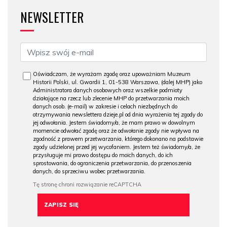
NEWSLETTER
Oświadczam, że wyrażam zgodę oraz upoważniam Muzeum
Historii Polski, ul. Gwardii 1, 01-538 Warszawa, (dalej MHP) jako
Administratora danych osobowych oraz wszelkie podmioty
działające na rzecz lub zlecenie MHP do przetwarzania moich
danych osob. (e-mail) w zakresie i celach niezbędnych do
otrzymywania newslettera dzieje.pl od dnia wyrażenia tej zgody do
jej odwołania. Jestem świadomy/a, że mam prawo w dowolnym
momencie odwołać zgodę oraz że odwołanie zgody nie wpływa na
zgodność z prawem przetwarzania, którego dokonano na podstawie
zgody udzielonej przed jej wycofaniem. Jestem też świadomy/a, że
przysługuje mi prawo dostępu do moich danych, do ich
sprostowania, do ograniczenia przetwarzania, do przenoszenia
danych, do sprzeciwu wobec przetwarzania.