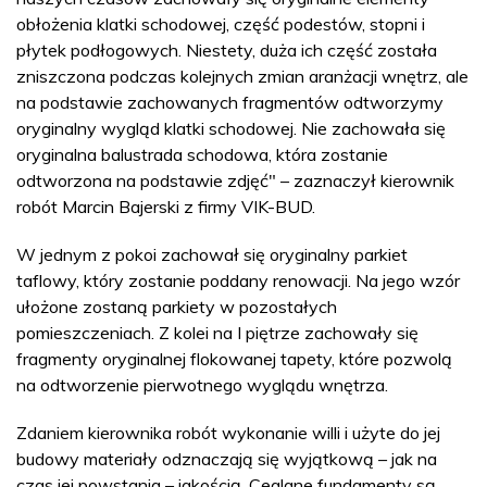
obłożenia klatki schodowej, część podestów, stopni i
płytek podłogowych. Niestety, duża ich część została
zniszczona podczas kolejnych zmian aranżacji wnętrz, ale
na podstawie zachowanych fragmentów odtworzymy
oryginalny wygląd klatki schodowej. Nie zachowała się
oryginalna balustrada schodowa, która zostanie
odtworzona na podstawie zdjęć" – zaznaczył kierownik
robót Marcin Bajerski z firmy VIK-BUD.
W jednym z pokoi zachował się oryginalny parkiet
taflowy, który zostanie poddany renowacji. Na jego wzór
ułożone zostaną parkiety w pozostałych
pomieszczeniach. Z kolei na I piętrze zachowały się
fragmenty oryginalnej flokowanej tapety, które pozwolą
na odtworzenie pierwotnego wyglądu wnętrza.
Zdaniem kierownika robót wykonanie willi i użyte do jej
budowy materiały odznaczają się wyjątkową – jak na
czas jej powstania – jakością. Ceglane fundamenty są