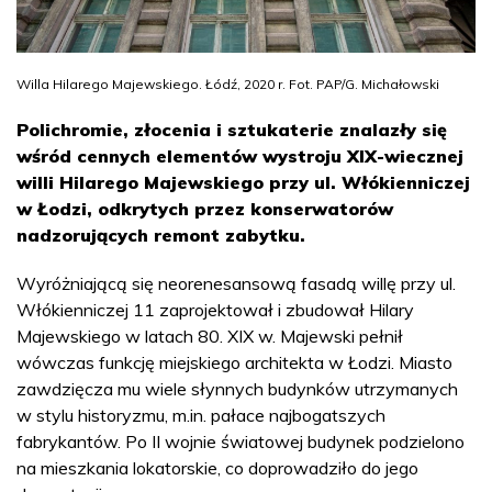
Willa Hilarego Majewskiego. Łódź, 2020 r. Fot. PAP/G. Michałowski
Polichromie, złocenia i sztukaterie znalazły się
wśród cennych elementów wystroju XIX-wiecznej
willi Hilarego Majewskiego przy ul. Włókienniczej
w Łodzi, odkrytych przez konserwatorów
nadzorujących remont zabytku.
Wyróżniającą się neorenesansową fasadą willę przy ul.
Włókienniczej 11 zaprojektował i zbudował Hilary
Majewskiego w latach 80. XIX w. Majewski pełnił
wówczas funkcję miejskiego architekta w Łodzi. Miasto
zawdzięcza mu wiele słynnych budynków utrzymanych
w stylu historyzmu, m.in. pałace najbogatszych
fabrykantów. Po II wojnie światowej budynek podzielono
na mieszkania lokatorskie, co doprowadziło do jego