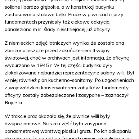
solidne i bardzo głębokie, a w konstrukcji budynku
zastosowano stalowe belki. Prace w piwnicach i przy
fundamentach przyniosły też ciekawe odkrycia,
odnaleziono m.in. ślady nieistniejącej już oficyny.
Z niemieckich zdjęć lotniczych wynika, że została ona
zburzona jeszcze przed zakończeniem II wojny
światowej, choć w archiwach jest informacja, że oficynę
wyburzono w 1945 r. W tej części budynku były
zlokalizowane najbardziej reprezentacyjne salony willi. Był
w niej również pion kuchenno-sanitarny. Po uzgodnieniach
z wojewódzkim konserwatorem zabytków, fundamenty
oficyny zostały zabezpieczone i zasypane – zaznaczył
Bajerski.
W trakcie prac okazało się, że piwnice willi były
dwupoziomowe. Niższa część była zasypana
ponadmetrową warstwą piasku i gruzu. Po ich odkopaniu
okazało się, że nawet na ścianach piwnic są polichromie i