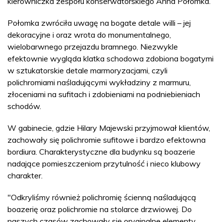
kierowniczka zespołu konserwatorskiego Anna Połomka.
Połomka zwróciła uwagę na bogate detale willi – jej
dekoracyjne i oraz wrota do monumentalnego,
wielobarwnego przejazdu bramnego. Niezwykle
efektownie wygląda klatka schodowa zdobiona bogatymi
w sztukatorskie detale marmoryzacjami, czyli
polichromiami naśladującymi wykładziny z marmuru,
złoceniami na sufitach i zdobieniami na podniebieniach
schodów.
W gabinecie, gdzie Hilary Majewski przyjmował klientów,
zachowały się polichromie sufitowe i bardzo efektowna
bordiura. Charakterystyczne dla budynku są boazerie
nadające pomieszczeniom przytulność i nieco klubowy
charakter.
"Odkryliśmy również polichromię ścienną naśladującą
boazerię oraz polichromie na stolarce drzwiowej. Do
naszych czasów zachowały się oryginalne elementy