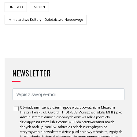
UNESCO
MKiDN
Ministerstwo Kultury i Dziedzictwa Narodowego
NEWSLETTER
Oświadczam, że wyrażam zgodę oraz upoważniam Muzeum
Historii Polski, ul. Gwardii 1, 01-538 Warszawa, (dalej MHP) jako
Administratora danych osobowych oraz wszelkie podmioty
działające na rzecz lub zlecenie MHP do przetwarzania moich
danych osob. (e-mail) w zakresie i celach niezbędnych do
otrzymywania newslettera dzieje.pl od dnia wyrażenia tej zgody do
jej odwołania. Jestem świadomy/a, że mam prawo w dowolnym