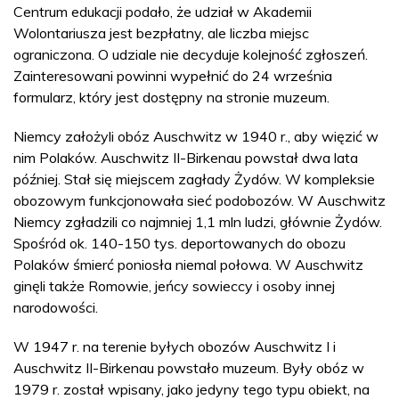
Centrum edukacji podało, że udział w Akademii
Wolontariusza jest bezpłatny, ale liczba miejsc
ograniczona. O udziale nie decyduje kolejność zgłoszeń.
Zainteresowani powinni wypełnić do 24 września
formularz, który jest dostępny na stronie muzeum.
Niemcy założyli obóz Auschwitz w 1940 r., aby więzić w
nim Polaków. Auschwitz II-Birkenau powstał dwa lata
później. Stał się miejscem zagłady Żydów. W kompleksie
obozowym funkcjonowała sieć podobozów. W Auschwitz
Niemcy zgładzili co najmniej 1,1 mln ludzi, głównie Żydów.
Spośród ok. 140-150 tys. deportowanych do obozu
Polaków śmierć poniosła niemal połowa. W Auschwitz
ginęli także Romowie, jeńcy sowieccy i osoby innej
narodowości.
W 1947 r. na terenie byłych obozów Auschwitz I i
Auschwitz II-Birkenau powstało muzeum. Były obóz w
1979 r. został wpisany, jako jedyny tego typu obiekt, na