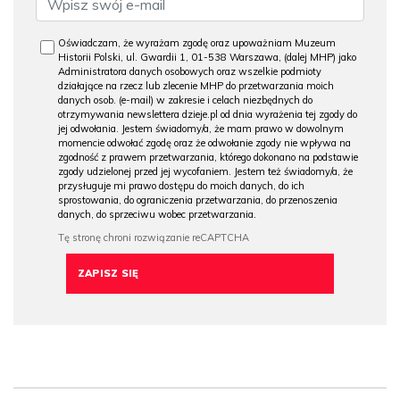
Oświadczam, że wyrażam zgodę oraz upoważniam Muzeum
Historii Polski, ul. Gwardii 1, 01-538 Warszawa, (dalej MHP) jako
Administratora danych osobowych oraz wszelkie podmioty
działające na rzecz lub zlecenie MHP do przetwarzania moich
danych osob. (e-mail) w zakresie i celach niezbędnych do
otrzymywania newslettera dzieje.pl od dnia wyrażenia tej zgody do
jej odwołania. Jestem świadomy/a, że mam prawo w dowolnym
momencie odwołać zgodę oraz że odwołanie zgody nie wpływa na
zgodność z prawem przetwarzania, którego dokonano na podstawie
zgody udzielonej przed jej wycofaniem. Jestem też świadomy/a, że
przysługuje mi prawo dostępu do moich danych, do ich
sprostowania, do ograniczenia przetwarzania, do przenoszenia
danych, do sprzeciwu wobec przetwarzania.