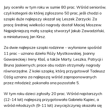
Jury oceniło w tym roku w sumie 80 prac. Wśród seniorów,
czyli kategorii do której zgłoszono 50 prac, jeśli chodzi o
szopki duże najlepszy okazał się Leszek Zarzycki. Za
pracę średniej wielkości nagrody dostał Maciej Moszew.
Najpiękniejszą małą szopkę stworzył Jakub Zawadziński,
a miniaturową Jan Kirsz.
Za dwie najlepsze szopki rodzinne - wyłonione spośród
11 prac - uznano dzieła Róży Mystkowskiej, Joanny
Gawareckiej i Ireny Klaś, a także Marty, Leszka, Patrycji i
Bruna Jaskiernych; prace obu rodzin otrzymały nagrody
równorzędne. Z kolei szopkę, którą przygotował Tadeusz
Ożóg uznano za najlepszą wśród zaproponowanych
przez młodzież; pokonała ona pozostałe 5.
W tym roku dzieci zgłosiły 20 prac. Wśród najstarszych
(12-14 lat) najlepszą przygotowała Gabriela Kupiec, a
wśród młodszych (9-11 lat) zwyciężczynią okazała się