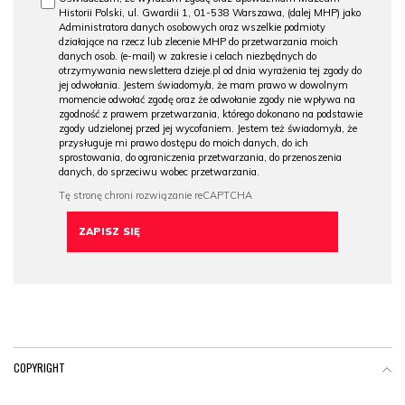
Historii Polski, ul. Gwardii 1, 01-538 Warszawa, (dalej MHP) jako
Administratora danych osobowych oraz wszelkie podmioty
działające na rzecz lub zlecenie MHP do przetwarzania moich
danych osob. (e-mail) w zakresie i celach niezbędnych do
otrzymywania newslettera dzieje.pl od dnia wyrażenia tej zgody do
jej odwołania. Jestem świadomy/a, że mam prawo w dowolnym
momencie odwołać zgodę oraz że odwołanie zgody nie wpływa na
zgodność z prawem przetwarzania, którego dokonano na podstawie
zgody udzielonej przed jej wycofaniem. Jestem też świadomy/a, że
przysługuje mi prawo dostępu do moich danych, do ich
sprostowania, do ograniczenia przetwarzania, do przenoszenia
danych, do sprzeciwu wobec przetwarzania.
COPYRIGHT