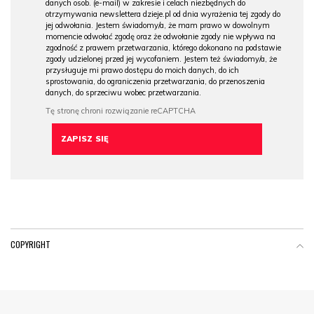
danych osob. (e-mail) w zakresie i celach niezbędnych do
otrzymywania newslettera dzieje.pl od dnia wyrażenia tej zgody do
jej odwołania. Jestem świadomy/a, że mam prawo w dowolnym
momencie odwołać zgodę oraz że odwołanie zgody nie wpływa na
zgodność z prawem przetwarzania, którego dokonano na podstawie
zgody udzielonej przed jej wycofaniem. Jestem też świadomy/a, że
przysługuje mi prawo dostępu do moich danych, do ich
sprostowania, do ograniczenia przetwarzania, do przenoszenia
danych, do sprzeciwu wobec przetwarzania.
COPYRIGHT