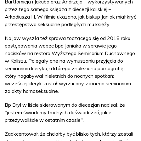
Bartłomieja i Jakuba oraz Andrzeja – wykorzystywanych
przez tego samego księdza z diecezji kaliskiej –
Arkadiusza H. W filmie ukazano, jak biskup Janiak miał kryć
przestępstwa seksualne podległych mu księży.
Na jaw wyszła też sprawa toczącego się od 2018 roku
postępowania wobec bpa Janiaka w sprawie jego
nacisków na rektora Wyższego Seminarium Duchownego
w Kaliszu. Polegały one na wymuszaniu przyjęcia do
seminarium kleryka, u którego znaleziono pornografię i
który nagabywał nieletnich do nocnych spotkań;
wcześniej kleryk został wyrzucony z innego seminarium
za akty homoseksualne.
Bp Bryl w liście skierowanym do diecezjan napisał, że
"jestem świadomy trudnych doświadczeń, jakie
przeżywaliście w ostatnim czasie".
Zaakcentował, że chciałby być blisko tych, którzy zostali