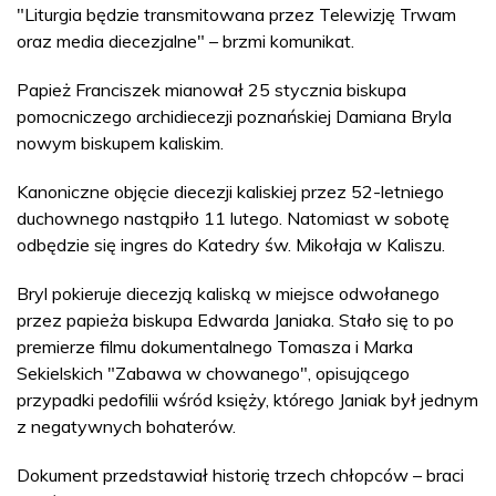
"Liturgia będzie transmitowana przez Telewizję Trwam
oraz media diecezjalne" – brzmi komunikat.
Papież Franciszek mianował 25 stycznia biskupa
pomocniczego archidiecezji poznańskiej Damiana Bryla
nowym biskupem kaliskim.
Kanoniczne objęcie diecezji kaliskiej przez 52-letniego
duchownego nastąpiło 11 lutego. Natomiast w sobotę
odbędzie się ingres do Katedry św. Mikołaja w Kaliszu.
Bryl pokieruje diecezją kaliską w miejsce odwołanego
przez papieża biskupa Edwarda Janiaka. Stało się to po
premierze filmu dokumentalnego Tomasza i Marka
Sekielskich "Zabawa w chowanego", opisującego
przypadki pedofilii wśród księży, którego Janiak był jednym
z negatywnych bohaterów.
Dokument przedstawiał historię trzech chłopców – braci