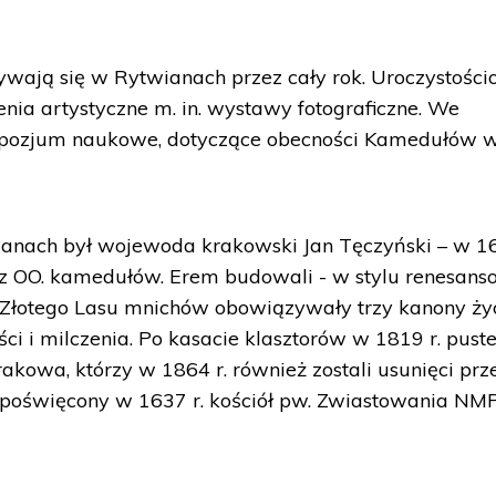
wają się w Rytwianach przez cały rok. Uroczystośc
nia artystyczne m. in. wystawy fotograficzne. We
ympozjum naukowe, dotyczące obecności Kamedułów 
anach był wojewoda krakowski Jan Tęczyński – w 16
cz OO. kamedułów. Erem budowali - w stylu renesan
i Złotego Lasu mnichów obowiązywały trzy kanony ży
i i milczenia. Po kasacie klasztorów w 1819 r. puste
kowa, którzy w 1864 r. również zostali usunięci prz
 poświęcony w 1637 r. kościół pw. Zwiastowania NMP