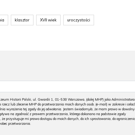
nia
klasztor
XVII wiek
uroczystości
m Historii Polski, ul. Gwardii 1, 01-538 Warszawa, (dalej MHP) jako Administratora
 rzecz lub zlecenie MHP do przetwarzania moich danych osob. (e-mail) w zakresie i celac
 dnia wyrażenia tej zgody do jej odwołania. Jestem świadomy/a, że mam prawo w dowoln
wpływa na zgodność z prawem przetwarzania, którego dokonano na podstawie zgody
, że przysługuje mi prawo dostępu do moich danych, do ich sprostowania, do ograniczeni
wobec przetwarzania.