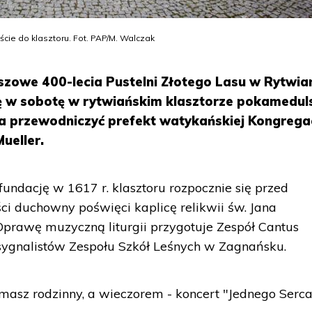
cie do klasztoru. Fot. PAP/M. Walczak
uszowe 400-lecia Pustelni Złotego Lasu w Rytwi
ię w sobotę w rytwiańskim klasztorze pokamedul
ma przewodniczyć prefekt watykańskiej Kongregac
ueller.
ndację w 1617 r. klasztoru rozpocznie się przed
ci duchowny poświęci kaplicę relikwii św. Jana
Oprawę muzyczną liturgii przygotuje Zespół Cantus
sygnalistów Zespołu Szkół Leśnych w Zagnańsku.
asz rodzinny, a wieczorem - koncert "Jednego Serca