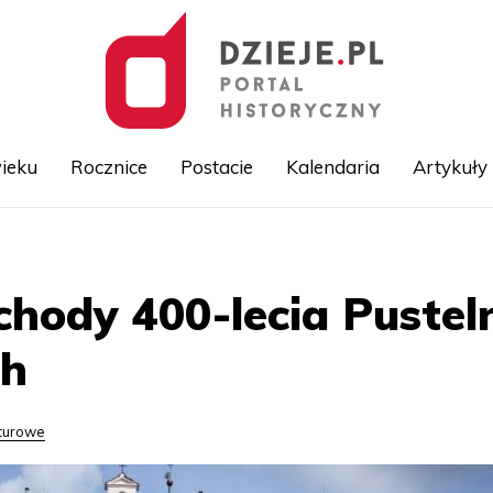
ieku
Rocznice
Postacie
Kalendaria
Artykuły
Przejdź
do
treści
hody 400-lecia Pustel
ch
lturowe