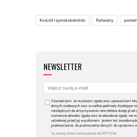
Kościół rzymskokatolicki
Rytwiany
pustel
NEWSLETTER
Oświadczam, że wyrażam zgodę oraz upoważniam Muzeu
danych osobowych oraz wszelkie podmioty działające na
niezbędnych do otrzymywania newslettera dzieje.pl od
momencie odwołać zgodę oraz że odwołanie zgody nie 
udzielonej przed jej wycofaniem. Jestem też świadomy/a
przetwarzania, do przenoszenia danych, do sprzeciwu 