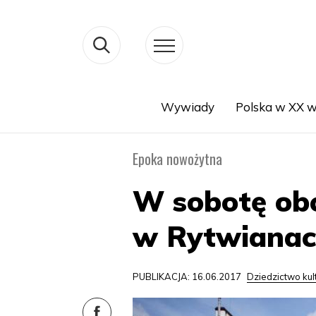
Wywiady
Polska w XX w
Search
Epoka nowożytna
W sobotę obc
w Rytwiana
PUBLIKACJA: 16.06.2017
Dziedzictwo ku