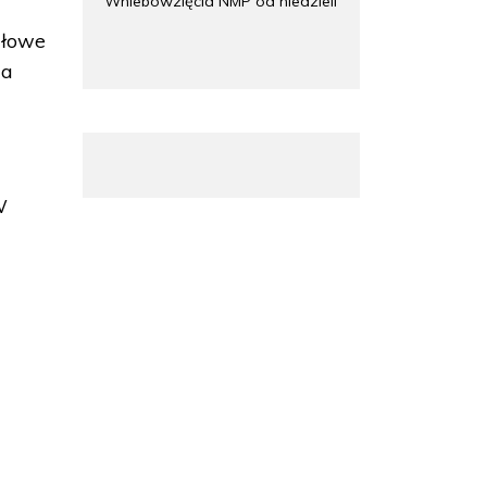
Wniebowzięcia NMP od niedzieli
dłowe
la
i
W