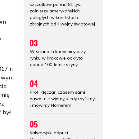
szczątków ponad 81 tys.
żołnierzy amerykańskich
poległych w konfliktach
iom
zbrojnych od II wojny światowej
w
03
W ścianach kamienicy przy
rynku w Krakowie odkryto
ponad 100-letnie szyny
17 r.
sowym
04
cia
Prof. Klęczar: czasem sami
lnię
nawet nie wiemy, kiedy myślimy
ez
i mówimy Homerem
 był
05
Kalwaryjski odpust