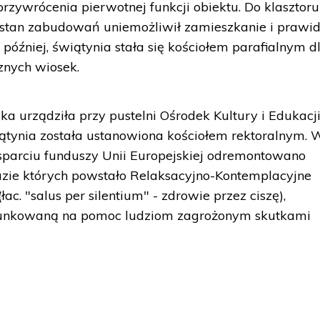
rzywrócenia pierwotnej funkcji obiektu. Do klasztoru
z stan zabudowań uniemożliwił zamieszkanie i prawi
 później, świątynia stała się kościołem parafialnym d
znych wiosek.
a urządziła przy pustelni Ośrodek Kultury i Edukacj
iątynia została ustanowiona kościołem rektoralnym. 
 wsparciu funduszy Unii Europejskiej odremontowano
azie których powstało Relaksacyjno-Kontemplacyjne
c. "salus per silentium" - zdrowie przez ciszę),
runkowaną na pomoc ludziom zagrożonym skutkami
)