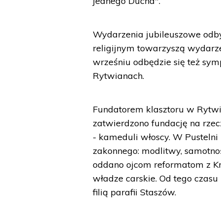
jednego Ducha".
Wydarzenia jubileuszowe odby
religijnym towarzyszą wydarze
wrześniu odbędzie się też s
Rytwianach.
Fundatorem klasztoru w Rytwi
zatwierdzono fundację na rze
- kameduli włoscy. W Pusteln
zakonnego: modlitwy, samotnośc
oddano ojcom reformatom z Kra
władze carskie. Od tego czasu
filią parafii Staszów.