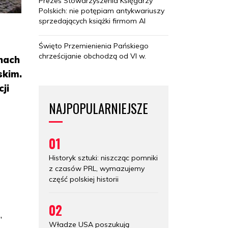
Prezes Stowarzyszenia Księgarzy
Polskich: nie potępiam antykwariuszy
sprzedających książki firmom AI
Święto Przemienienia Pańskiego
chrześcijanie obchodzą od VI w.
anach
skim.
ji
NAJPOPULARNIEJSZE
01
Historyk sztuki: niszcząc pomniki
z czasów PRL, wymazujemy
część polskiej historii
02
,
Władze USA poszukują