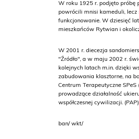
W roku 1925 r. podjęto próbę p
powrócili mnisi kameduli, lec
funkcjonowanie. W dziesięć lat
mieszkańców Rytwian i okolic
W 2001 r. diecezja sandomiersk
"Źródło", a w maju 2002 r. św
kolejnych latach m.in. dzięki
zabudowania klasztorne, na b
Centrum Terapeutyczne SPeS (ła
prowadzące działalność ukie
współczesnej cywilizacji. (PAP
ban/ wkt/