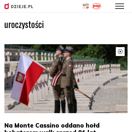
uroczystości
Przejdź
do
treści
Na Monte Cassino oddano hołd