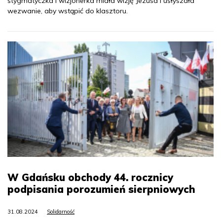
stygmatyczka i wizjonerka miała wizję Jezusa i usłyszała
wezwanie, aby wstąpić do klasztoru.
W Gdańsku obchody 44. rocznicy
podpisania porozumień sierpniowych
31.08.2024
Solidarność