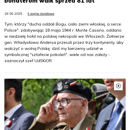
bohaterom walk sprzed 81 lat
18.05.2025
II wojna światowa
Tym, którzy "ducha oddali Bogu, ciało ziemi włoskiej, a serce
Polsce", zdobywając 18 maja 1944 r. Monte Cassino, oddano
w niedzielę hołd na polskiej nekropolii we Włoszech. Żołnierze
gen. Władysława Andersa przeszli przez trzy kontynenty, aby
walczyć o wolną Polskę; dziś my bierzemy udział w
symbolicznej "sztafecie pokoleń", wiele od nas zależy -
zaznaczył szef UdSKiOR.