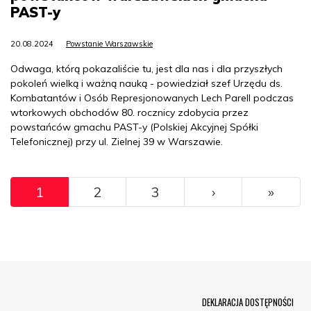
PAST-y
20.08.2024
Powstanie Warszawskie
Odwaga, którą pokazaliście tu, jest dla nas i dla przyszłych
pokoleń wielką i ważną nauką - powiedział szef Urzędu ds.
Kombatantów i Osób Represjonowanych Lech Parell podczas
wtorkowych obchodów 80. rocznicy zdobycia przez
powstańców gmachu PAST-y (Polskiej Akcyjnej Spółki
Telefonicznej) przy ul. Zielnej 39 w Warszawie.
Pagination
››
Ostat
1
2
3
›
»
Menu Footer
DEKLARACJA DOSTĘPNOŚCI