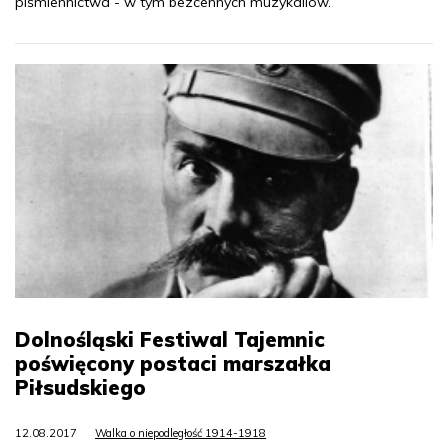
piśmiennictwa - w tym bezcennych muzykaliów.
Dolnośląski Festiwal Tajemnic
poświęcony postaci marszałka
Piłsudskiego
12.08.2017
Walka o niepodległość 1914-1918