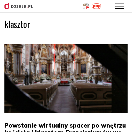
klasztor
Przejdź
do
treści
Powstanie wirtualny spacer po wnętrzu