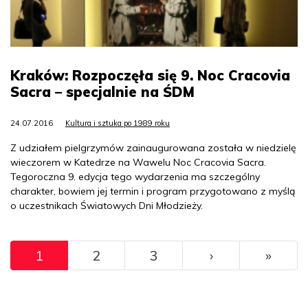
Kraków: Rozpoczęła się 9. Noc Cracovia
Sacra – specjalnie na ŚDM
24.07.2016
Kultura i sztuka po 1989 roku
Z udziałem pielgrzymów zainaugurowana została w niedzielę
wieczorem w Katedrze na Wawelu Noc Cracovia Sacra.
Tegoroczna 9. edycja tego wydarzenia ma szczególny
charakter, bowiem jej termin i program przygotowano z myślą
o uczestnikach Światowych Dni Młodzieży.
Pagination
››
Ostat
1
2
3
›
»