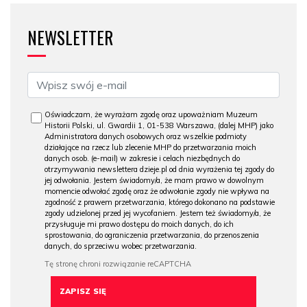
NEWSLETTER
Oświadczam, że wyrażam zgodę oraz upoważniam Muzeum
Historii Polski, ul. Gwardii 1, 01-538 Warszawa, (dalej MHP) jako
Administratora danych osobowych oraz wszelkie podmioty
działające na rzecz lub zlecenie MHP do przetwarzania moich
danych osob. (e-mail) w zakresie i celach niezbędnych do
otrzymywania newslettera dzieje.pl od dnia wyrażenia tej zgody do
jej odwołania. Jestem świadomy/a, że mam prawo w dowolnym
momencie odwołać zgodę oraz że odwołanie zgody nie wpływa na
zgodność z prawem przetwarzania, którego dokonano na podstawie
zgody udzielonej przed jej wycofaniem. Jestem też świadomy/a, że
przysługuje mi prawo dostępu do moich danych, do ich
sprostowania, do ograniczenia przetwarzania, do przenoszenia
danych, do sprzeciwu wobec przetwarzania.