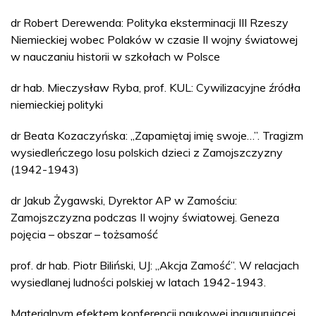
dr Robert Derewenda: Polityka eksterminacji III Rzeszy
Niemieckiej wobec Polaków w czasie II wojny światowej
w nauczaniu historii w szkołach w Polsce
dr hab. Mieczysław Ryba, prof. KUL: Cywilizacyjne źródła
niemieckiej polityki
dr Beata Kozaczyńska: „Zapamiętaj imię swoje…”. Tragizm
wysiedleńczego losu polskich dzieci z Zamojszczyzny
(1942-1943)
dr Jakub Żygawski, Dyrektor AP w Zamościu:
Zamojszczyzna podczas II wojny światowej. Geneza
pojęcia – obszar – tożsamość
prof. dr hab. Piotr Biliński, UJ: „Akcja Zamość”. W relacjach
wysiedlanej ludności polskiej w latach 1942-1943.
Materialnym efektem konferencji naukowej inaugurującej