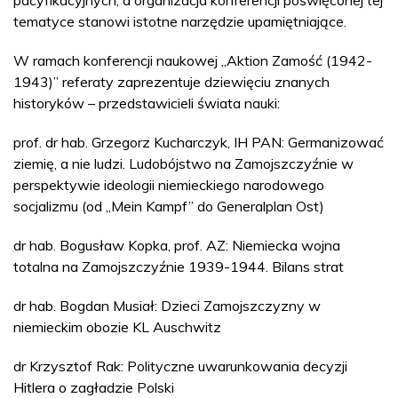
pacyfikacyjnych, a organizacja konferencji poświęconej tej
tematyce stanowi istotne narzędzie upamiętniające.
W ramach konferencji naukowej „Aktion Zamość (1942-
1943)” referaty zaprezentuje dziewięciu znanych
historyków – przedstawicieli świata nauki:
prof. dr hab. Grzegorz Kucharczyk, IH PAN: Germanizować
ziemię, a nie ludzi. Ludobójstwo na Zamojszczyźnie w
perspektywie ideologii niemieckiego narodowego
socjalizmu (od „Mein Kampf” do Generalplan Ost)
dr hab. Bogusław Kopka, prof. AZ: Niemiecka wojna
totalna na Zamojszczyźnie 1939-1944. Bilans strat
dr hab. Bogdan Musiał: Dzieci Zamojszczyzny w
niemieckim obozie KL Auschwitz
dr Krzysztof Rak: Polityczne uwarunkowania decyzji
Hitlera o zagładzie Polski