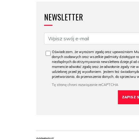
NEWSLETTER
Oświadczam, że wyrażam zgodę oraz upoważniam Muzeu
danych osobowych oraz wszelkie podmioty działające na
niezbędnych do otrzymywania newslettera dzieje.pl od
momencie odwołać zgodę oraz że odwołanie zgody nie 
udzielonej przed jej wycofaniem. Jestem też świadomy/a
przetwarzania, do przenoszenia danych, do sprzeciwu 