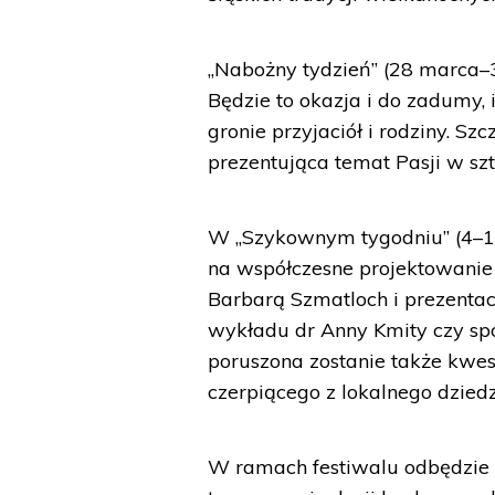
„Nabożny tydzień” (28 marca–3
Będzie to okazja i do zadumy
gronie przyjaciół i rodziny. 
prezentująca temat Pasji w sz
W „Szykownym tygodniu” (4–10 
na współczesne projektowanie 
Barbarą Szmatloch i prezentację
wykładu dr Anny Kmity czy spot
poruszona zostanie także kwe
czerpiącego z lokalnego dzied
W ramach festiwalu odbędzie si