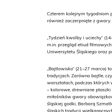
Czterem kolejnym tygodniom 
również zaczerpnięte z gwary.
„Tydzień kwolby i uciechy” (1
m.in. przegląd etiud filmowyc
Uniwersytetu Śląskiego oraz p
„Bajtlowisko” (21–27 marca) 
tradycjach. Zarówno bajtle, czy
warsztatach, podczas których
– kolorowe, drewniane ptaszki
miłośników gwary obowiązko
śląskiej godki, Barbarą Szmatl
śląskich tradycji wielkanocnyc