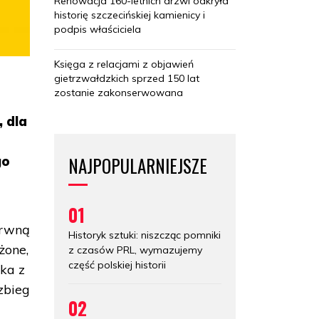
Renowacja 160-letnich drzwi odkryła
historię szczecińskiej kamienicy i
podpis właściciela
Księga z relacjami z objawień
gietrzwałdzkich sprzed 150 lat
zostanie zakonserwowana
, dla
NAJPOPULARNIEJSZE
go
01
arwną
Historyk sztuki: niszcząc pomniki
żone,
z czasów PRL, wymazujemy
część polskiej historii
ka z
zbieg
02