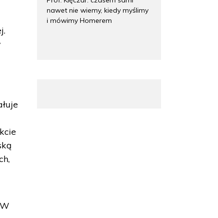
nawet nie wiemy, kiedy myślimy
i mówimy Homerem
j.
w
ałuje
kcie
ską
ch,
. W