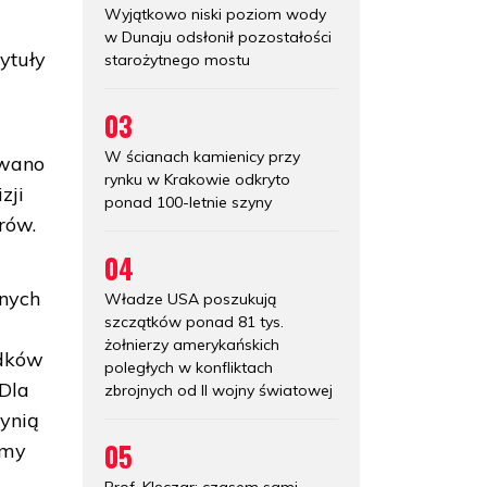
Wyjątkowo niski poziom wody
w Dunaju odsłonił pozostałości
ytuły
starożytnego mostu
03
W ścianach kamienicy przy
owano
rynku w Krakowie odkryto
zji
ponad 100-letnie szyny
rów.
04
wnych
Władze USA poszukują
szczątków ponad 81 tys.
żołnierzy amerykańskich
adków
poległych w konfliktach
 Dla
zbrojnych od II wojny światowej
ynią
05
rmy
Prof. Klęczar: czasem sami