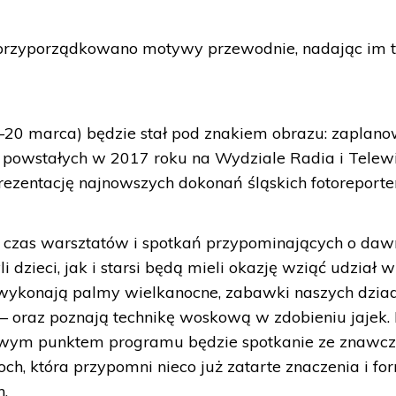
przyporządkowano motywy przewodnie, nadając im t
4–20 marca) będzie stał pod znakiem obrazu: zaplan
h powstałych w 2017 roku na Wydziale Radia i Telewi
rezentację najnowszych dokonań śląskich fotoreporte
to czas warsztatów i spotkań przypominających o da
li dzieci, jak i starsi będą mieli okazję wziąć udział w
 wykonają palmy wielkanocne, zabawki naszych dzi
 – oraz poznają technikę woskową w zdobieniu jajek.
wym punktem programu będzie spotkanie ze znawcz
och, która przypomni nieco już zatarte znaczenia i fo
h.