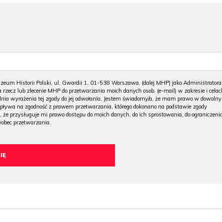
m Historii Polski, ul. Gwardii 1, 01-538 Warszawa, (dalej MHP) jako Administratora
 rzecz lub zlecenie MHP do przetwarzania moich danych osob. (e-mail) w zakresie i celac
 dnia wyrażenia tej zgody do jej odwołania. Jestem świadomy/a, że mam prawo w dowoln
wpływa na zgodność z prawem przetwarzania, którego dokonano na podstawie zgody
, że przysługuje mi prawo dostępu do moich danych, do ich sprostowania, do ograniczeni
wobec przetwarzania.