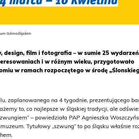
eum Górnośląskim
 design, film i fotografia – w sumie 25 wydarzeń
teresowaniach i w różnym wieku, przygotowało
omiu w ramach rozpoczętego w środę „Ślonskie
alu, zaplanowanego na 4 tygodnie, prezentującego b
każemy to, co najlepsze w śląskiej tradycji, ale odświe
 szwungiem” – powiedziała PAP Agnieszka Woszczyńs
 muzeum. Tytułowy „szwung” to po śląsku właśnie ro
chem.