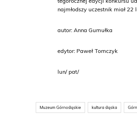
tegorocznej edycji konkursu u
najmłodszy uczestnik miał 22 la
autor: Anna Gumułka
edytor: Paweł Tomczyk
lun/ pat/
Muzeum Górnośląskie
kultura śląska
Górn