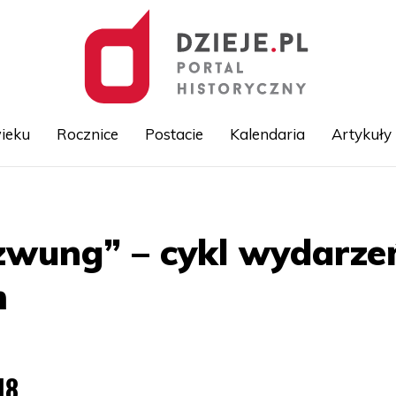
ieku
Rocznice
Postacie
Kalendaria
Artykuły
Przejdź
do
treści
zwung” – cykl wydarz
m
18