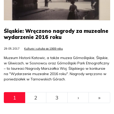
Śląskie: Wręczono nagrody za muzealne
wydarzenie 2016 roku
29.05.2017
Kultura i sztuka po 1989 roku
Muzeum Historii Katowic, a także muzea Górnośląskie, Śląskie,
w Gliwicach, w Sosnowcu oraz Górnośląski Park Etnograficzny
– to laureaci Nagrody Marszałka Woj. Śląskiego w konkursie
na "Wydarzenie muzealne 2016 roku". Nagrody wręczono w
poniedziałek w Tarnowskich Górach.
Pagination
››
Ostat
1
2
3
›
»