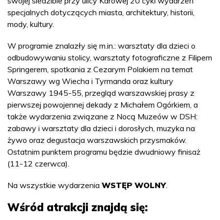
swojej siedzibie przy ulicy Karowej 20 cykl wydarzeń
specjalnych dotyczących miasta, architektury, historii,
mody, kultury.
W programie znalazły się m.in.: warsztaty dla dzieci o
odbudowywaniu stolicy, warsztaty fotograficzne z Filipem
Springerem, spotkania z Cezarym Polakiem na temat
Warszawy wg Wiecha i Tyrmanda oraz kultury
Warszawy 1945-55, przegląd warszawskiej prasy z
pierwszej powojennej dekady z Michałem Ogórkiem, a
także wydarzenia związane z Nocą Muzeów w DSH:
zabawy i warsztaty dla dzieci i dorosłych, muzyka na
żywo oraz degustacja warszawskich przysmaków.
Ostatnim punktem programu będzie dwudniowy finisaż
(11-12 czerwca).
Na wszystkie wydarzenia
WSTĘP WOLNY
.
Wśród atrakcji znajdą się: