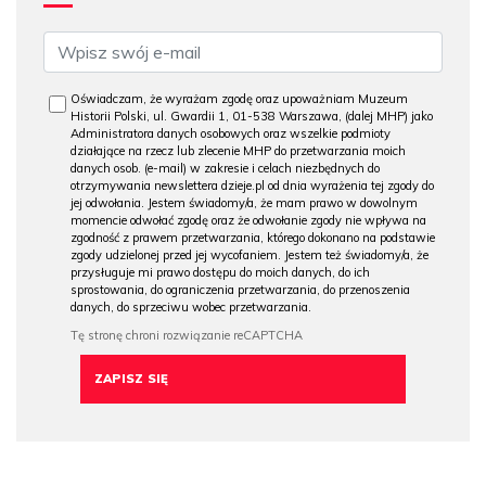
Oświadczam, że wyrażam zgodę oraz upoważniam Muzeum
Historii Polski, ul. Gwardii 1, 01-538 Warszawa, (dalej MHP) jako
Administratora danych osobowych oraz wszelkie podmioty
działające na rzecz lub zlecenie MHP do przetwarzania moich
danych osob. (e-mail) w zakresie i celach niezbędnych do
otrzymywania newslettera dzieje.pl od dnia wyrażenia tej zgody do
jej odwołania. Jestem świadomy/a, że mam prawo w dowolnym
momencie odwołać zgodę oraz że odwołanie zgody nie wpływa na
zgodność z prawem przetwarzania, którego dokonano na podstawie
zgody udzielonej przed jej wycofaniem. Jestem też świadomy/a, że
przysługuje mi prawo dostępu do moich danych, do ich
sprostowania, do ograniczenia przetwarzania, do przenoszenia
danych, do sprzeciwu wobec przetwarzania.