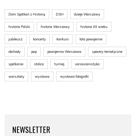
Dom Spotkań z Historią
DSH
dzieje Warszawy
historia Polski
historia Warszawy
historia XX wieku
jubileusz
koncerty
konkurs
lata powojenne
obchody
pap
powojenna Warszawa
spacery tematyczne
spotkania
stolica
turniej
varsavianistyka
warsztaty
wystawa
wystawa fotografii
NEWSLETTER