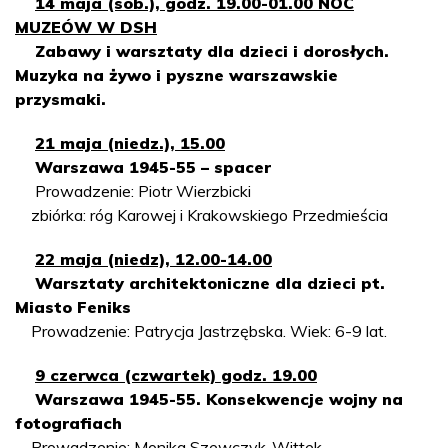
14 maja (sob.), godz. 19.00-01.00 NOC
MUZEÓW W DSH
Zabawy i warsztaty dla dzieci i dorosłych.
Muzyka na żywo i pyszne warszawskie
przysmaki.
21 maja (niedz.), 15.00
Warszawa 1945-55 – spacer
Prowadzenie: Piotr Wierzbicki
zbiórka: róg Karowej i Krakowskiego Przedmieścia
22 maja (niedz), 12.00-14.00
Warsztaty architektoniczne dla dzieci pt.
Miasto Feniks
Prowadzenie: Patrycja Jastrzębska. Wiek: 6-9 lat.
9 czerwca (czwartek) godz. 19.00
Warszawa 1945-55. Konsekwencje wojny na
fotografiach
Prowadzenie: Monika Szewczyk-Wittek