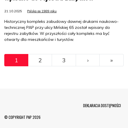
21.10.2025
Polska po 1989 roku
Historyczny kompleks zabudowy dawnej drukarni naukowo-
technicznej PAP przy ulicy Mińskiej 65 został wpisany do
rejestru zabytków. W przyszłości cały kompleks ma być
otwarty dla mieszkańców i turystów.
Pagination
››
Ostat
1
2
3
›
»
Menu Footer
DEKLARACJA DOSTĘPNOŚCI
© COPYRIGHT PAP 2026