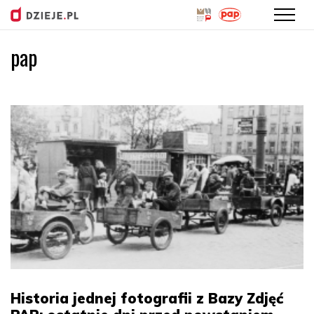
pap
Przejdź
do
treści
Historia jednej fotografii z Bazy Zdjęć