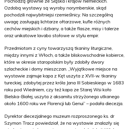
Pochodzą głównie ze Śląska i krajów niemieckich.
Ozdobą wystawy są wyroby norymberskie, skąd
pochodzili najwybitniejsi rzemieślnicy. Na szczególną
uwagę zasługują lichtarze ołtarzowe, kufle różnych
cechów miejskich i dzbany, a także flasze, misy i talerze
oraz unikatowe lavabo stołowe w stylu empir.
Przedmiotom z cyny towarzyszą tkaniny liturgiczne,
między innymi z Włoch, a także bliskowschodnie kobierce,
które w okresie staropolskim były zdobiły dwory
szlacheckie i domy mieszczan. „Wyjątkowe miejsce na
wystawie zajmuje kapa z Kęt uszyta z XVII-w. tkaniny
tureckiej, zdobytej przez króla Jana III Sobieskiego w 1683
roku pod Wiedniem, czy też kapa ze Starej Wsi koło
Bielska-Białej, uszyta z aksamitu strzyżonego utkanego
około 1600 roku we Florencji lub Genui” – podała diecezja.
Dyrektor diecezjalnego muzeum rozproszonego ks. dr
Szymon Tracz powiedział, że na wystawie znalazły się