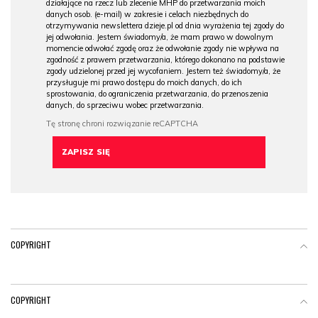
działające na rzecz lub zlecenie MHP do przetwarzania moich
danych osob. (e-mail) w zakresie i celach niezbędnych do
otrzymywania newslettera dzieje.pl od dnia wyrażenia tej zgody do
jej odwołania. Jestem świadomy/a, że mam prawo w dowolnym
momencie odwołać zgodę oraz że odwołanie zgody nie wpływa na
zgodność z prawem przetwarzania, którego dokonano na podstawie
zgody udzielonej przed jej wycofaniem. Jestem też świadomy/a, że
przysługuje mi prawo dostępu do moich danych, do ich
sprostowania, do ograniczenia przetwarzania, do przenoszenia
danych, do sprzeciwu wobec przetwarzania.
COPYRIGHT
COPYRIGHT