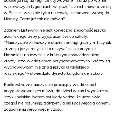
polskiego i są do tego zmotywowane. "Zaraz po wojnie,
w pierwszych tygodniach, większość z nich mówiła, że są
w Polsce i w szkole tylko na chwilę i niebawem wrócą do
Ukrainy. Teraz już tak nie mówią".
Zdaniem Listewnik nie jest konieczna znajomość języka
ukraińskiego, żeby przyjąć uczniów do szkoły.
"Nauczyciele z dłuższym stażem pedagogicznym, tacy jak
ja, znają język rosyjski i to oczywiście się przydaje.
Natomiast nauczyciele z krótszym doświadczeniem,
którzy uczą w oddziałach przygotowawczych i którzy są
wychowawcami nie znają języka ukraińskiego i
rosyjskiego" - stwierdziła dyrektorka gdańskiej szkoły.
Podkreśliła, że nauczyciele pracujący w oddziałach
przygotowawczych mówią do dzieci wolno i wyraźnie w
języku polskim. Natomiast kiedy widzą, że uczniowie
czegoś nie rozumieją, zatrzymują się i poświęcają danemu
zagadnieniu nieco więcej czasu.