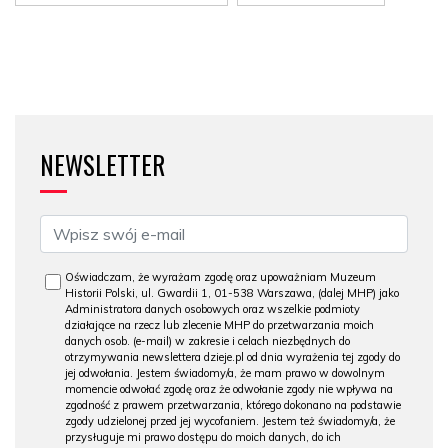
NEWSLETTER
Oświadczam, że wyrażam zgodę oraz upoważniam Muzeum
Historii Polski, ul. Gwardii 1, 01-538 Warszawa, (dalej MHP) jako
Administratora danych osobowych oraz wszelkie podmioty
działające na rzecz lub zlecenie MHP do przetwarzania moich
danych osob. (e-mail) w zakresie i celach niezbędnych do
otrzymywania newslettera dzieje.pl od dnia wyrażenia tej zgody do
jej odwołania. Jestem świadomy/a, że mam prawo w dowolnym
momencie odwołać zgodę oraz że odwołanie zgody nie wpływa na
zgodność z prawem przetwarzania, którego dokonano na podstawie
zgody udzielonej przed jej wycofaniem. Jestem też świadomy/a, że
przysługuje mi prawo dostępu do moich danych, do ich