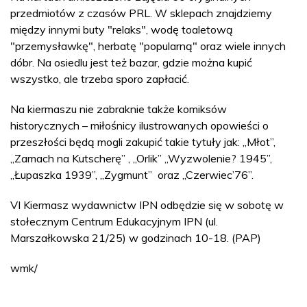
przedmiotów z czasów PRL. W sklepach znajdziemy
między innymi buty "relaks", wodę toaletową
"przemysławkę", herbatę "popularną" oraz wiele innych
dóbr. Na osiedlu jest też bazar, gdzie można kupić
wszystko, ale trzeba sporo zapłacić.
Na kiermaszu nie zabraknie także komiksów
historycznych – miłośnicy ilustrowanych opowieści o
przeszłości będą mogli zakupić takie tytuły jak: „Młot”,
„Zamach na Kutscherę” , „Orlik” „Wyzwolenie? 1945”,
„Łupaszka 1939”, „Zygmunt” oraz „Czerwiec’76”.
VI Kiermasz wydawnictw IPN odbędzie się w sobotę w
stołecznym Centrum Edukacyjnym IPN (ul.
Marszałkowska 21/25) w godzinach 10-18. (PAP)
wmk/