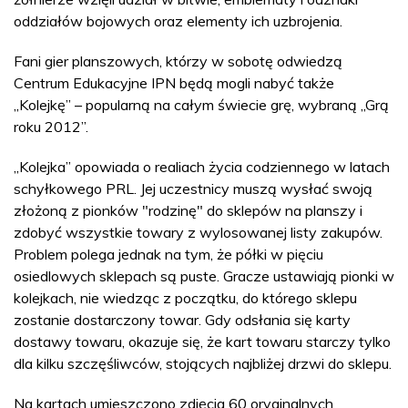
oddziałów bojowych oraz elementy ich uzbrojenia.
Fani gier planszowych, którzy w sobotę odwiedzą
Centrum Edukacyjne IPN będą mogli nabyć także
„Kolejkę” – popularną na całym świecie grę, wybraną „Grą
roku 2012”.
„Kolejka” opowiada o realiach życia codziennego w latach
schyłkowego PRL. Jej uczestnicy muszą wysłać swoją
złożoną z pionków "rodzinę" do sklepów na planszy i
zdobyć wszystkie towary z wylosowanej listy zakupów.
Problem polega jednak na tym, że półki w pięciu
osiedlowych sklepach są puste. Gracze ustawiają pionki w
kolejkach, nie wiedząc z początku, do którego sklepu
zostanie dostarczony towar. Gdy odsłania się karty
dostawy towaru, okazuje się, że kart towaru starczy tylko
dla kilku szczęśliwców, stojących najbliżej drzwi do sklepu.
Na kartach umieszczono zdjęcia 60 oryginalnych