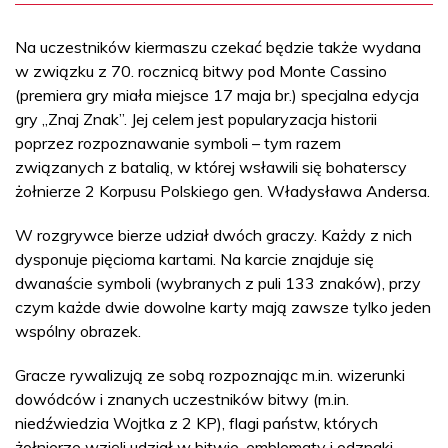
Na uczestników kiermaszu czekać będzie także wydana
w związku z 70. rocznicą bitwy pod Monte Cassino
(premiera gry miała miejsce 17 maja br.) specjalna edycja
gry „Znaj Znak”. Jej celem jest popularyzacja historii
poprzez rozpoznawanie symboli – tym razem
związanych z batalią, w której wsławili się bohaterscy
żołnierze 2 Korpusu Polskiego gen. Władysława Andersa.
W rozgrywce bierze udział dwóch graczy. Każdy z nich
dysponuje pięcioma kartami. Na karcie znajduje się
dwanaście symboli (wybranych z puli 133 znaków), przy
czym każde dwie dowolne karty mają zawsze tylko jeden
wspólny obrazek.
Gracze rywalizują ze sobą rozpoznając m.in. wizerunki
dowódców i znanych uczestników bitwy (m.in.
niedźwiedzia Wojtka z 2 KP), flagi państw, których
żołnierze wzięli udział w bitwie, emblematy i odznaki