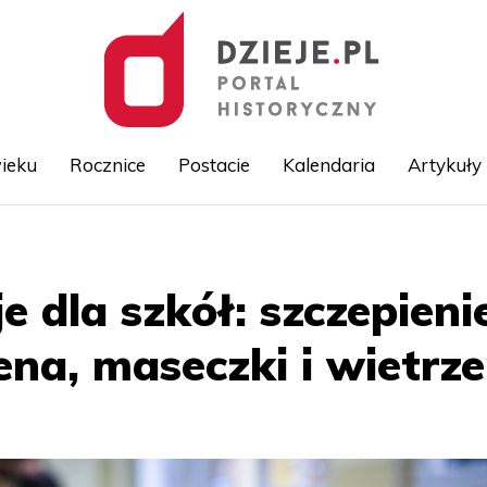
ieku
Rocznice
Postacie
Kalendaria
Artykuły
Przejdź
do
treści
 dla szkół: szczepienie
ena, maseczki i wietrze