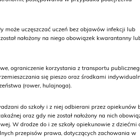
ły może uczęszczać uczeń bez objawów infekcji lub
 został nałożony na niego obowiązek kwarantanny lu
iwe, ograniczenie korzystania z transportu publiczne
rzemieszczania się pieszo oraz środkami indywidual
eństwa (rower, hulajnoga).
zani do szkoły i z niej odbierani przez opiekunów 
zakaźnej oraz gdy nie został nałożony na nich obowią
wej. W drodze do i ze szkoły opiekunowie z dziećmi 
alnych przepisów prawa, dotyczących zachowania w