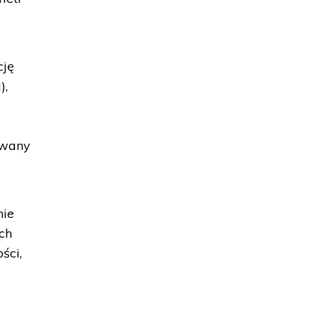
cję
),
owany
nie
ch
ści,