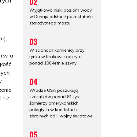
02
órych
Wyjątkowo niski poziom wody
w Dunaju odsłonił pozostałości
starożytnego mostu
m),
03
W ścianach kamienicy przy
erw, a
rynku w Krakowie odkryto
ponad 100-letnie szyny
głość
ych,
04
w
ecnie
Władze USA poszukują
szczątków ponad 81 tys.
d 12
żołnierzy amerykańskich
poległych w konfliktach
zbrojnych od II wojny światowej
05