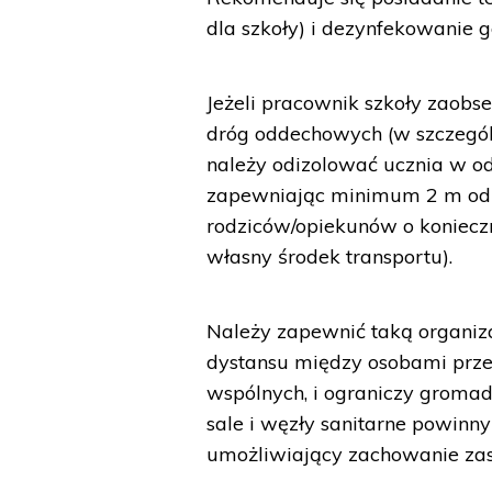
dla szkoły) i dezynfekowanie g
Jeżeli pracownik szkoły zaob
dróg oddechowych (w szczególn
należy odizolować ucznia w 
zapewniając minimum 2 m odle
rodziców/opiekunów o koniecz
własny środek transportu).
Należy zapewnić taką organiza
dystansu między osobami przeb
wspólnych, i ograniczy gromad
sale i węzły sanitarne powinn
umożliwiający zachowanie zas