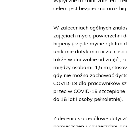
Wytyczne to zbiór zaleceń i r
celem jest bezpieczna oraz hi
W zaleceniach ogólnych znalazł
zajęciach mycie powierzchni 
higieny (częste mycie rąk lub 
unikanie dotykania oczu, nosa i
także w dni wolne od zajęć),
między osobami: 1,5 m), stoso
gdy nie można zachować dysta
COVID-19 dla pracowników szk
przeciw COVID-19 szczepione m
do 18 lat i osoby pełnoletnie).
Zalecenia szczegółowe dotyczą: 
pomieszczeń i powierzchni, g