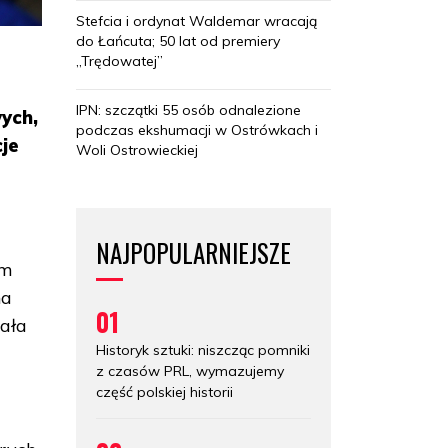
Stefcia i ordynat Waldemar wracają
do Łańcuta; 50 lat od premiery
„Trędowatej”
IPN: szczątki 55 osób odnalezione
ych,
podczas ekshumacji w Ostrówkach i
cje
Woli Ostrowieckiej
NAJPOPULARNIEJSZE
em
na
01
iała
Historyk sztuki: niszcząc pomniki
z czasów PRL, wymazujemy
część polskiej historii