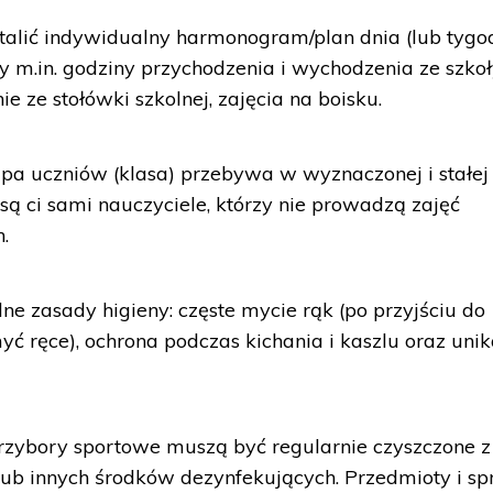
talić indywidualny harmonogram/plan dnia (lub tygo
y m.in. godziny przychodzenia i wychodzenia ze szkoł
ie ze stołówki szkolnej, zajęcia na boisku.
a uczniów (klasa) przebywa w wyznaczonej i stałej s
ą ci sami nauczyciele, którzy nie prowadzą zajęć
.
e zasady higieny: częste mycie rąk (po przyjściu do
ć ręce), ochrona podczas kichania i kaszlu oraz unik
i przybory sportowe muszą być regularnie czyszczone z
ub innych środków dezynfekujących. Przedmioty i sp