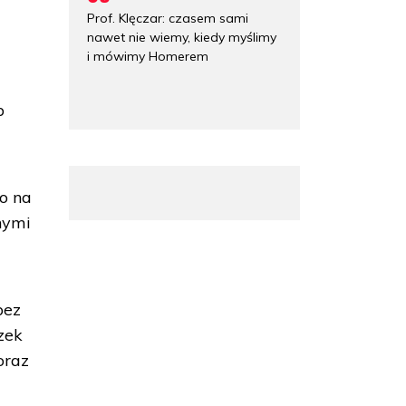
Prof. Klęczar: czasem sami
nawet nie wiemy, kiedy myślimy
i mówimy Homerem
b
go na
nymi
bez
zek
oraz