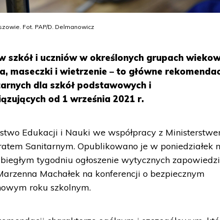
szowie. Fot. PAP/D. Delmanowicz
w szkół i uczniów w określonych grupach wiekow
na, maseczki i wietrzenie – to główne rekomenda
arnych dla szkół podstawowych i
ujących od 1 września 2021 r.
stwo Edukacji i Nauki we współpracy z Ministerstw
ratem Sanitarnym. Opublikowano je w poniedziałek 
 ubiegłym tygodniu ogłoszenie wytycznych zapowiedz
 Marzenna Machałek na konferencji o bezpiecznym
nowym roku szkolnym.