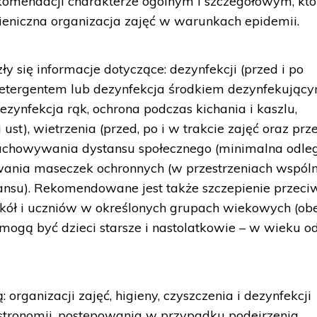
ekomendacji charakterze ogólnym i szczegółowym, kt
gieniczna organizacja zajęć w warunkach epidemii.
y się informacje dotyczące: dezynfekcji (przed i po
detergentem lub dezynfekcja środkiem dezynfekujący
dezynfekcja rąk, ochrona podczas kichania i kaszlu,
 ust), wietrzenia (przed, po i w trakcie zajęć oraz prz
 zachowywania dystansu społecznego (minimalna odle
wania maseczek ochronnych (w przestrzeniach wspóln
nsu). Rekomendowane jest także szczepienie przeci
ół i uczniów w określonych grupach wiekowych (ob
ogą być dzieci starsze i nastolatkowie – w wieku o
organizacji zajęć, higieny, czyszczenia i dezynfekcji
astronomii, postępowania w przypadku podejrzenia