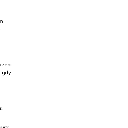
en
o
rzeni
, gdy
z.
metr