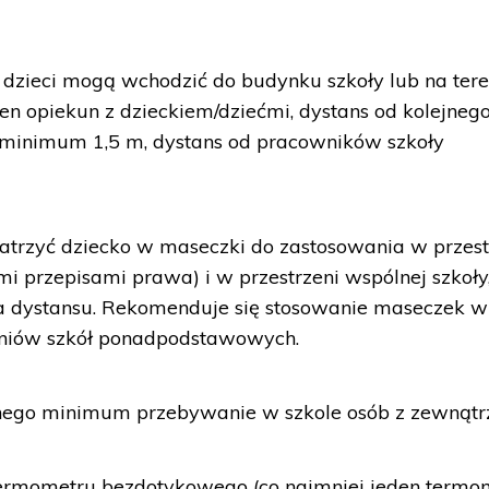
zieci mogą wchodzić do budynku szkoły lub na ter
en opiekun z dzieckiem/dziećmi, dystans od kolejneg
 minimum 1,5 m, dystans od pracowników szkoły
trzyć dziecko w maseczki do zastosowania w przest
mi przepisami prawa) i w przestrzeni wspólnej szkoły
a dystansu. Rekomenduje się stosowanie maseczek w
czniów szkół ponadpodstawowych.
nego minimum przebywanie w szkole osób z zewnątr
ermometru bezdotykowego (co najmniej jeden termo