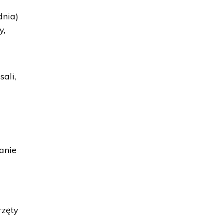
dnia)
y,
ali,
anie
rzęty