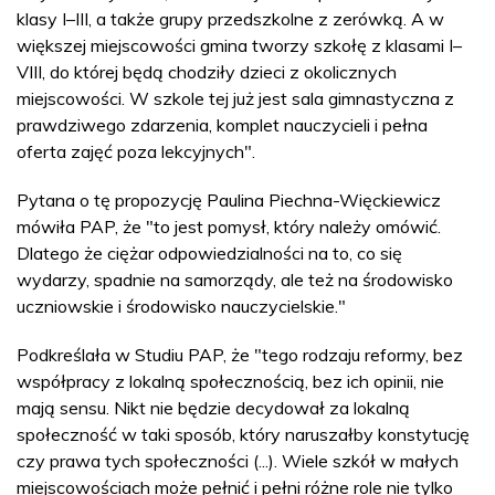
klasy I–III, a także grupy przedszkolne z zerówką. A w
większej miejscowości gmina tworzy szkołę z klasami I–
VIII, do której będą chodziły dzieci z okolicznych
miejscowości. W szkole tej już jest sala gimnastyczna z
prawdziwego zdarzenia, komplet nauczycieli i pełna
oferta zajęć poza lekcyjnych".
Pytana o tę propozycję Paulina Piechna-Więckiewicz
mówiła PAP, że "to jest pomysł, który należy omówić.
Dlatego że ciężar odpowiedzialności na to, co się
wydarzy, spadnie na samorządy, ale też na środowisko
uczniowskie i środowisko nauczycielskie."
Podkreślała w Studiu PAP, że "tego rodzaju reformy, bez
współpracy z lokalną społecznością, bez ich opinii, nie
mają sensu. Nikt nie będzie decydował za lokalną
społeczność w taki sposób, który naruszałby konstytucję
czy prawa tych społeczności (...). Wiele szkół w małych
miejscowościach może pełnić i pełni różne role nie tylko