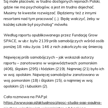
Są małe placówki, w trudno dostępnych rejonach Polski,
gdzie nie ma psychologów, a jest im trudno dojechać.
Musimy te kwestie rozwiązać. Będziemy też z innymi
resortami nad tym pracować (...). Będę walczyć, żeby w
każdej szkole był psycholog" mówiła.
Według raportu opublikowanego przez Fundację Grow
SPACE, w ub.r. było 2139 prób samobójczych wśród osób
poniżej 18. roku życia. 146 z nich zakończyło się śmiercią.
Najwięcej prób samobójczych – jak wskazali autorzy
raportu – zanotowano w województwach: pomorskim
(406), śląskim (295) i łódzkim (219). Najmniej (21) było ich
w woj. opolskim. Najwięcej samobójstw zanotowano w
woj. pomorskim (18) i śląskim (15), a najmniej w woj.
opolskim (2) i lubuskim (2).
Cała rozmowa na PAP.pl:
https://www.pap.pl/aktualnosci/gosc-studia-pap-paulina-