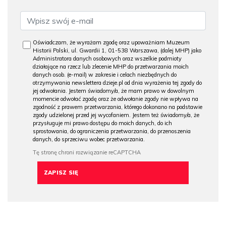
Oświadczam, że wyrażam zgodę oraz upoważniam Muzeum
Historii Polski, ul. Gwardii 1, 01-538 Warszawa, (dalej MHP) jako
Administratora danych osobowych oraz wszelkie podmioty
działające na rzecz lub zlecenie MHP do przetwarzania moich
danych osob. (e-mail) w zakresie i celach niezbędnych do
otrzymywania newslettera dzieje.pl od dnia wyrażenia tej zgody do
jej odwołania. Jestem świadomy/a, że mam prawo w dowolnym
momencie odwołać zgodę oraz że odwołanie zgody nie wpływa na
zgodność z prawem przetwarzania, którego dokonano na podstawie
zgody udzielonej przed jej wycofaniem. Jestem też świadomy/a, że
przysługuje mi prawo dostępu do moich danych, do ich
sprostowania, do ograniczenia przetwarzania, do przenoszenia
danych, do sprzeciwu wobec przetwarzania.