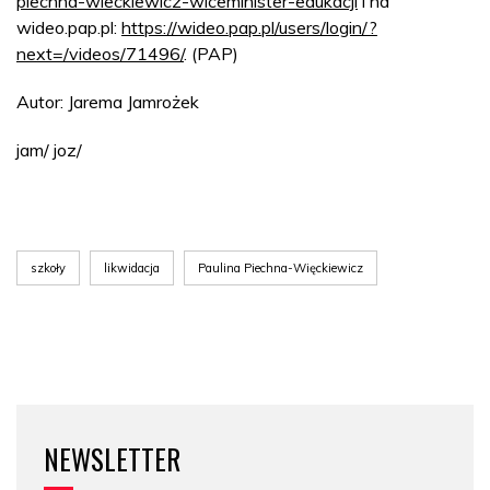
piechna-wieckiewicz-wiceminister-edukacji
i na
wideo.pap.pl:
https://wideo.pap.pl/users/login/?
next=/videos/71496/
. (PAP)
Autor: Jarema Jamrożek
jam/ joz/
szkoły
likwidacja
Paulina Piechna-Więckiewicz
NEWSLETTER