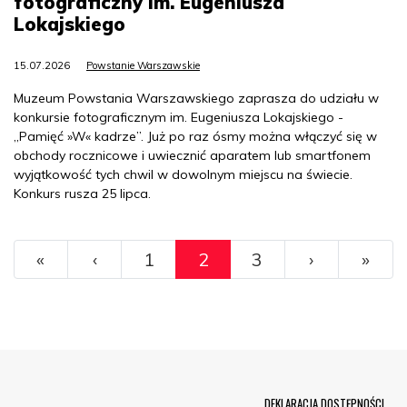
fotograficzny im. Eugeniusza
Lokajskiego
15.07.2026
Powstanie Warszawskie
Muzeum Powstania Warszawskiego zaprasza do udziału w
konkursie fotograficznym im. Eugeniusza Lokajskiego -
„Pamięć »W« kadrze”. Już po raz ósmy można włączyć się w
obchody rocznicowe i uwiecznić aparatem lub smartfonem
wyjątkowość tych chwil w dowolnym miejscu na świecie.
Konkurs rusza 25 lipca.
Pagination
Pierwszy
«
»
Osta
«
‹
1
2
3
›
»
Menu Footer
DEKLARACJA DOSTĘPNOŚCI