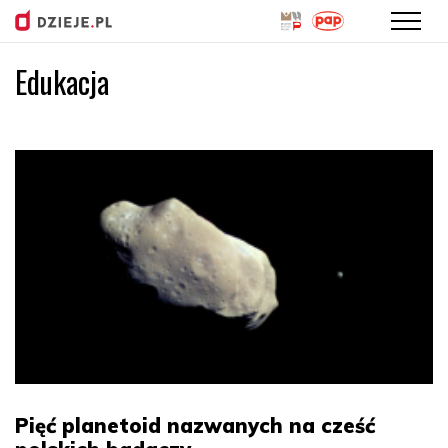
Edukacja
Przejdź
do
treści
Pięć planetoid nazwanych na cześć