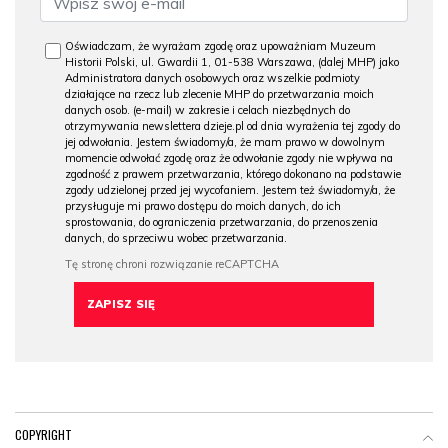
Oświadczam, że wyrażam zgodę oraz upoważniam Muzeum
Historii Polski, ul. Gwardii 1, 01-538 Warszawa, (dalej MHP) jako
Administratora danych osobowych oraz wszelkie podmioty
działające na rzecz lub zlecenie MHP do przetwarzania moich
danych osob. (e-mail) w zakresie i celach niezbędnych do
otrzymywania newslettera dzieje.pl od dnia wyrażenia tej zgody do
jej odwołania. Jestem świadomy/a, że mam prawo w dowolnym
momencie odwołać zgodę oraz że odwołanie zgody nie wpływa na
zgodność z prawem przetwarzania, którego dokonano na podstawie
zgody udzielonej przed jej wycofaniem. Jestem też świadomy/a, że
przysługuje mi prawo dostępu do moich danych, do ich
sprostowania, do ograniczenia przetwarzania, do przenoszenia
danych, do sprzeciwu wobec przetwarzania.
COPYRIGHT