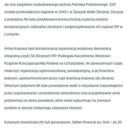
się ona zalążkiem rozbudowanego później Państwa Podziemnego. SZP
została przekształcona najpierw w 1940 r. w Związek Walki Zbrojnej. Decyzja
o powstaniu AK była podyktowana koniecznością scalenia polskich
konspiracyjnych oddziałów zbrojnych i podporządkowania ich rządowi RP w
Londynie.
Armia Krajowa była konspiracyjną organizacją wojskową stanowiącą
integralną część Sił Zbrojnych RP. Podlegała Naczelnemu Wodzowi i
Rządowi Rzeczypospolitej Polskiej na Uchodźstwie. W zamierzeniach rządu
miała być organizacją ogólnonarodową, ponadpartyjną, a jej Dowódca
jedynym, upełnomocnionym przez rząd dowódcą krajowej siły zbrojnej.
Głównym zadaniem AK było prowadzenie walki o odzyskanie niepodległości
przez organizowanie i prowadzenie samoobrony oraz przygotowanie armii
podziemnej na okres powstania, które miało wybuchnąć na ziemiach
polskich w okresie militarnego załamania Niemiec.
Kolejnymi dowódcami AK byli generałowie: Stefan Rowecki ps. Grot – do 30