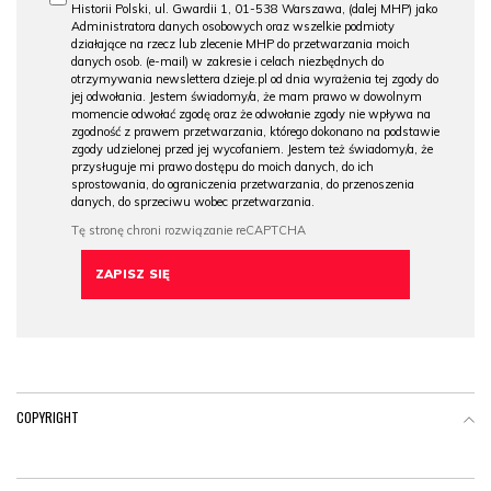
Historii Polski, ul. Gwardii 1, 01-538 Warszawa, (dalej MHP) jako
Administratora danych osobowych oraz wszelkie podmioty
działające na rzecz lub zlecenie MHP do przetwarzania moich
danych osob. (e-mail) w zakresie i celach niezbędnych do
otrzymywania newslettera dzieje.pl od dnia wyrażenia tej zgody do
jej odwołania. Jestem świadomy/a, że mam prawo w dowolnym
momencie odwołać zgodę oraz że odwołanie zgody nie wpływa na
zgodność z prawem przetwarzania, którego dokonano na podstawie
zgody udzielonej przed jej wycofaniem. Jestem też świadomy/a, że
przysługuje mi prawo dostępu do moich danych, do ich
sprostowania, do ograniczenia przetwarzania, do przenoszenia
danych, do sprzeciwu wobec przetwarzania.
COPYRIGHT