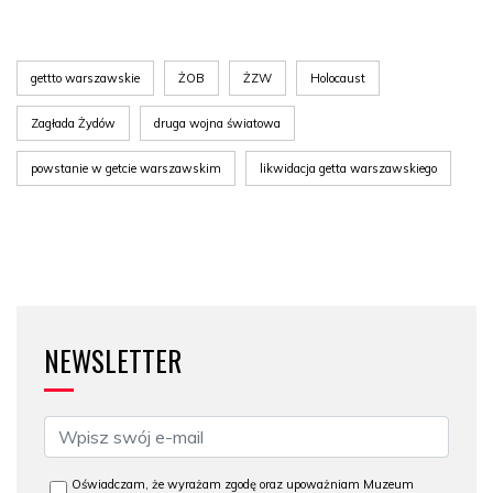
gettto warszawskie
ŻOB
ŻZW
Holocaust
Zagłada Żydów
druga wojna światowa
powstanie w getcie warszawskim
likwidacja getta warszawskiego
NEWSLETTER
Oświadczam, że wyrażam zgodę oraz upoważniam Muzeum