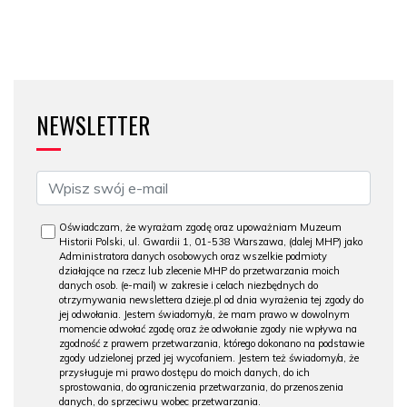
NEWSLETTER
Oświadczam, że wyrażam zgodę oraz upoważniam Muzeum
Historii Polski, ul. Gwardii 1, 01-538 Warszawa, (dalej MHP) jako
Administratora danych osobowych oraz wszelkie podmioty
działające na rzecz lub zlecenie MHP do przetwarzania moich
danych osob. (e-mail) w zakresie i celach niezbędnych do
otrzymywania newslettera dzieje.pl od dnia wyrażenia tej zgody do
jej odwołania. Jestem świadomy/a, że mam prawo w dowolnym
momencie odwołać zgodę oraz że odwołanie zgody nie wpływa na
zgodność z prawem przetwarzania, którego dokonano na podstawie
zgody udzielonej przed jej wycofaniem. Jestem też świadomy/a, że
przysługuje mi prawo dostępu do moich danych, do ich
sprostowania, do ograniczenia przetwarzania, do przenoszenia
danych, do sprzeciwu wobec przetwarzania.