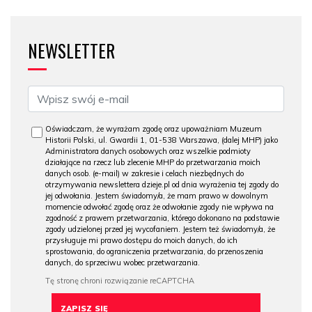
NEWSLETTER
Oświadczam, że wyrażam zgodę oraz upoważniam Muzeum
Historii Polski, ul. Gwardii 1, 01-538 Warszawa, (dalej MHP) jako
Administratora danych osobowych oraz wszelkie podmioty
działające na rzecz lub zlecenie MHP do przetwarzania moich
danych osob. (e-mail) w zakresie i celach niezbędnych do
otrzymywania newslettera dzieje.pl od dnia wyrażenia tej zgody do
jej odwołania. Jestem świadomy/a, że mam prawo w dowolnym
momencie odwołać zgodę oraz że odwołanie zgody nie wpływa na
zgodność z prawem przetwarzania, którego dokonano na podstawie
zgody udzielonej przed jej wycofaniem. Jestem też świadomy/a, że
przysługuje mi prawo dostępu do moich danych, do ich
sprostowania, do ograniczenia przetwarzania, do przenoszenia
danych, do sprzeciwu wobec przetwarzania.