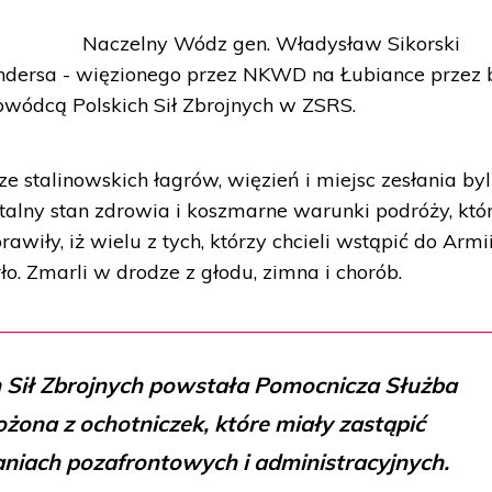
Naczelny Wódz gen. Władysław Sikorski
dersa - więzionego przez NKWD na Łubiance przez b
Dowódcą Polskich Sił Zbrojnych w ZSRS.
e stalinowskich łagrów, więzień i miejsc zesłania byl
atalny stan zdrowia i koszmarne warunki podróży, któ
awiły, iż wielu z tych, którzy chcieli wstąpić do Armi
arło. Zmarli w drodze z głodu, zimna i chorób.
 Sił Zbrojnych powstała Pomocnicza Służba
ożona z ochotniczek, które miały zastąpić
niach pozafrontowych i administracyjnych.