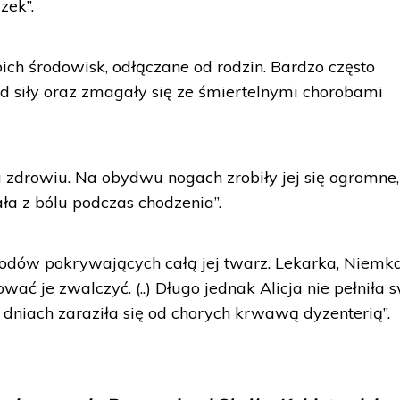
zek”.
ch środowisk, odłączane od rodzin. Bardzo często
ad siły oraz zmagały się ze śmiertelnymi chorobami
zdrowiu. Na obydwu nogach zrobiły jej się ogromne,
ła z bólu podczas chodzenia”.
zodów pokrywających całą jej twarz. Lekarka, Niemka
ować je zwalczyć. (..) Długo jednak Alicja nie pełniła 
u dniach zaraziła się od chorych krwawą dyzenterią”.