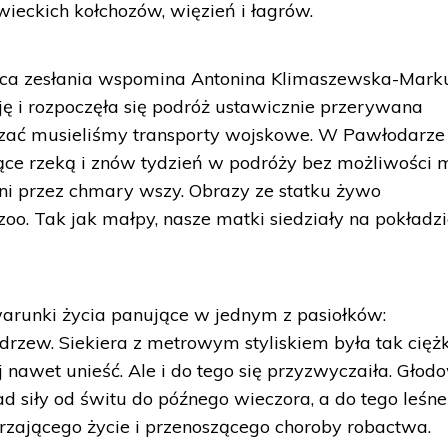
wieckich kołchozów, więzień i łagrów.
sca zesłania wspomina Antonina Klimaszewska-Marku
ję i rozpoczęła się podróż ustawicznie przerywana
czać musieliśmy transporty wojskowe. W Pawłodarze
ące rzeką i znów tydzień w podróży bez możliwości 
ni przez chmary wszy. Obrazy ze statku żywo
o. Tak jak małpy, nasze matki siedziały na pokładzi
runki życia panujące w jednym z pasiołków:
 drzew. Siekiera z metrowym styliskiem była tak ciężk
 nawet unieść. Ale i do tego się przyzwyczaiła. Głod
d siły od świtu do późnego wieczora, a do tego leśne
krzającego życie i przenoszącego choroby robactwa.