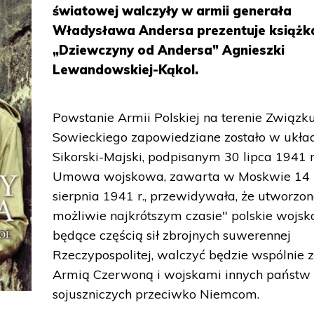
światowej walczyły w armii generała
Władysława Andersa prezentuje książk
„Dziewczyny od Andersa” Agnieszki
Lewandowskiej-Kąkol.
Powstanie Armii Polskiej na terenie Związk
Sowieckiego zapowiedziane zostało w ukła
Sikorski-Majski, podpisanym 30 lipca 1941 r
Umowa wojskowa, zawarta w Moskwie 14
sierpnia 1941 r., przewidywała, że utworzo
możliwie najkrótszym czasie" polskie wojsko
będące częścią sił zbrojnych suwerennej
Rzeczypospolitej, walczyć będzie wspólnie 
Armią Czerwoną i wojskami innych państw
sojuszniczych przeciwko Niemcom.