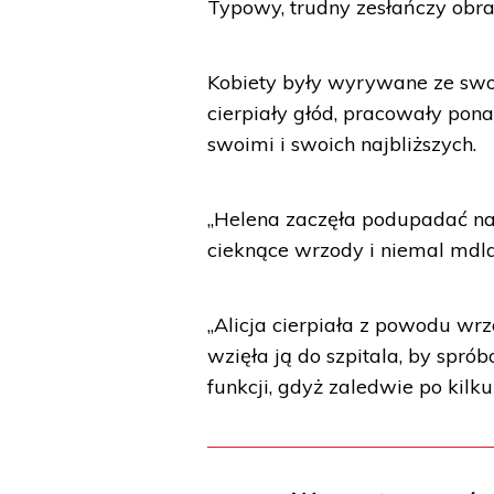
Typowy, trudny zesłańczy obra
Kobiety były wyrywane ze swoi
cierpiały głód, pracowały pon
swoimi i swoich najbliższych.
„Helena zaczęła podupadać na 
cieknące wrzody i niemal mdla
„Alicja cierpiała z powodu wr
wzięła ją do szpitala, by sprób
funkcji, gdyż zaledwie po kilk