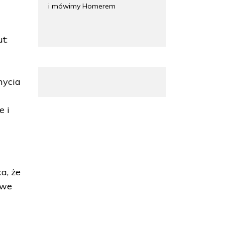
i mówimy Homerem
t:
mycia
e i
a, że
owe