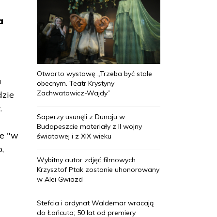
a
Otwarto wystawę „Trzeba być stale
u
obecnym. Teatr Krystyny
Zachwatowicz-Wajdy”
dzie
.
Saperzy usunęli z Dunaju w
Budapeszcie materiały z II wojny
ne "w
światowej i z XIX wieku
,
Wybitny autor zdjęć filmowych
Krzysztof Ptak zostanie uhonorowany
z
w Alei Gwiazd
Stefcia i ordynat Waldemar wracają
do Łańcuta; 50 lat od premiery