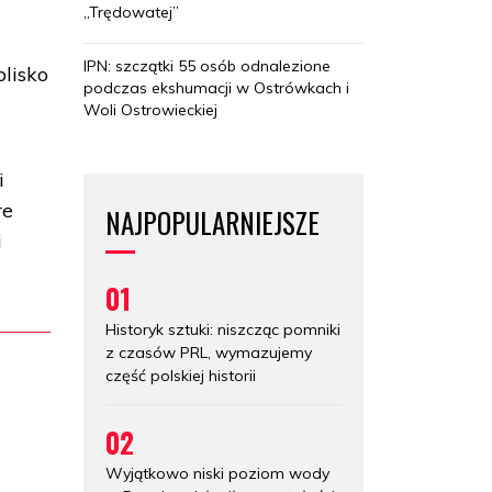
„Trędowatej”
IPN: szczątki 55 osób odnalezione
lisko
podczas ekshumacji w Ostrówkach i
Woli Ostrowieckiej
i
re
NAJPOPULARNIEJSZE
i
01
Historyk sztuki: niszcząc pomniki
z czasów PRL, wymazujemy
część polskiej historii
02
Wyjątkowo niski poziom wody