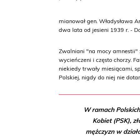
mianował gen. Władysława An
dwa lata od jesieni 1939 r. - 
Zwalniani "na mocy amnestii" z
wycieńczeni i często chorzy. F
niekiedy trwały miesiącami, spr
Polskiej, nigdy do niej nie dot
W ramach Polskich
Kobiet (PSK), zł
mężczyzn w działa