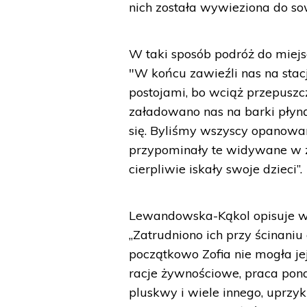
nich została wywieziona do so
W taki sposób podróż do miej
"W końcu zawieźli nas na stac
postojami, bo wciąż przepusz
załadowano nas na barki płyn
się. Byliśmy wszyscy opanowa
przypominały te widywane w zo
cierpliwie iskały swoje dzieci”.
Lewandowska-Kąkol opisuje wa
„Zatrudniono ich przy ścinaniu
początkowo Zofia nie mogła jej
racje żywnościowe, praca pona
pluskwy i wiele innego, uprzy