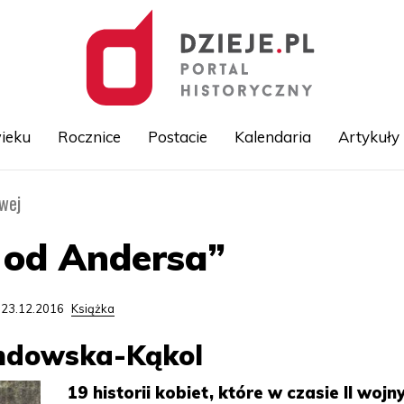
ieku
Rocznice
Postacie
Kalendaria
Artykuły
owej
Przejdź
do
treści
 od Andersa”
 23.12.2016
Książka
ndowska-Kąkol
19 historii kobiet, które w czasie II wojn