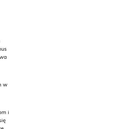
a
nus
twa
m w
om i
ię
ze