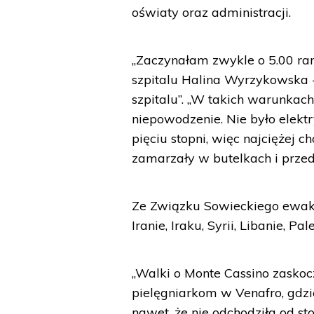
oświaty oraz administracji.
„Zaczynałam zwykle o 5.00 ra
szpitalu Halina Wyrzykowska - 
szpitalu”. „W takich warunka
niepowodzenie. Nie było elekt
pięciu stopni, więc najcięże
zamarzały w butelkach i przed
Ze Związku Sowieckiego ewak
Iranie, Iraku, Syrii, Libanie, P
„Walki o Monte Cassino zaskoc
pielęgniarkom w Venafro, gdzie
nawet, że nie odchodziła od sto