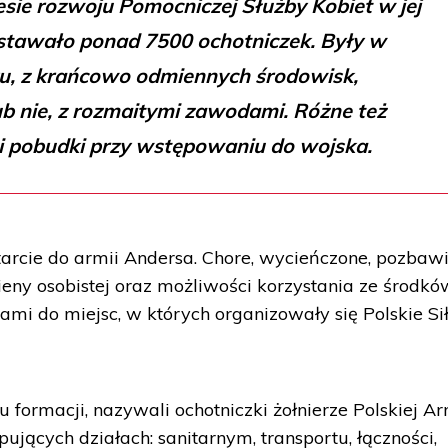
ie rozwoju Pomocniczej Służby Kobiet w jej
stawało ponad 7500 ochotniczek. Były w
u, z krańcowo odmiennych środowisk,
b nie, z rozmaitymi zawodami. Różne też
i pobudki przy wstępowaniu do wojska.
otarcie do armii Andersa. Chore, wycieńczone, pozbaw
ieny osobistej oraz możliwości korzystania ze środkó
ami do miejsc, w których organizowały się Polskie Si
u formacji, nazywali ochotniczki żołnierze Polskiej Ar
pujących działach: sanitarnym, transportu, łączności,