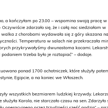
no, a kończyłam po 23.00 – wspomina swoją pracę w
Oczywiście zdarzało się, że i całą noc siedziałam w
ch walka z chorobami wydawała się z góry skazana n
ryczności. Temperatura w salach nie przekraczała mi
j chorych przykrywałyśmy dwunastoma kocami. Lekars
 podaniem trzeba było je roztapiać” – dodaje.
uowano ponad 1700 ochotniczek, które służyły pote
alestynie, Egipcie, a na koniec we Włoszech.
zyły wszystkich bezmiarem ludzkiej krzywdy. Lekarz
 służyła Karola, nie starczało czasu na sen. Zdarzyło s
łu operacyjnego przez trzydzieści sześć godzin” – pis