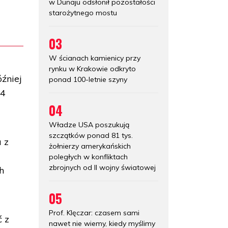
w Dunaju odsłonił pozostałości
starożytnego mostu
03
W ścianach kamienicy przy
rynku w Krakowie odkryto
óźniej
ponad 100-letnie szyny
44
04
Władze USA poszukują
szczątków ponad 81 tys.
 z
żołnierzy amerykańskich
poległych w konfliktach
zbrojnych od II wojny światowej
h
05
Prof. Klęczar: czasem sami
ć z
nawet nie wiemy, kiedy myślimy