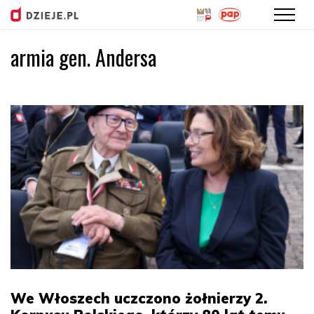
armia gen. Andersa
Przejdź
do
treści
We Włoszech uczczono żołnierzy 2.