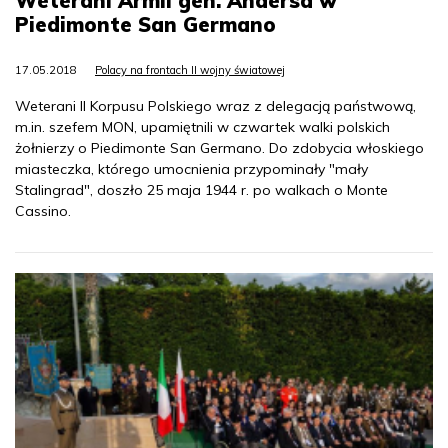
Weterani Armii gen. Andersa w
Piedimonte San Germano
17.05.2018
Polacy na frontach II wojny światowej
Weterani II Korpusu Polskiego wraz z delegacją państwową,
m.in. szefem MON, upamiętnili w czwartek walki polskich
żołnierzy o Piedimonte San Germano. Do zdobycia włoskiego
miasteczka, którego umocnienia przypominały "mały
Stalingrad", doszło 25 maja 1944 r. po walkach o Monte
Cassino.