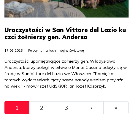
Uroczystości w San Vittore del Lazio ku
czci żołnierzy gen. Andersa
17.05.2018
Polacy na frontach II wojny światowej
Uroczystości upamiętniające żołnierzy gen. Władysława
Andersa, którzy polegli w bitwie o Monte Cassino odbyły się w
środę w San Vittore del Lazio we Włoszech. "Pamięć o
tamtych wydarzeniach łączy nasze narody węzłem przyjaźni
na wieki" - mówił szef UdSKiOR Jan Józef Kasprzyk.
Pagination
››
Ostat
1
2
3
›
»