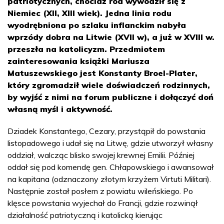
patriotycznych, chociaż ród wywodził się z
Niemiec (XII, XIII wiek). Jedna linia rodu
wyodrębniona po szlaku inflanckim nabyła
wprzódy dobra na Litwie (XVII w), a już w XVIII w.
przeszła na katolicyzm. Przedmiotem
zainteresowania książki Mariusza
Matuszewskiego jest Konstanty Broel-Plater,
który zgromadził wiele doświadczeń rodzinnych,
by wyjść z nimi na forum publiczne i dołączyć doń
własną myśl i aktywność.
Dziadek Konstantego, Cezary, przystąpił do powstania
listopadowego i udał się na Litwę, gdzie utworzył własny
oddział, walcząc blisko swojej krewnej Emilii. Później
oddał się pod komendę gen. Chłapowskiego i awansował
na kapitana (odznaczony złotym krzyżem Virtuti Militari).
Następnie został posłem z powiatu wileńskiego. Po
klęsce powstania wyjechał do Francji, gdzie rozwinął
działalność patriotyczną i katolicką kierując