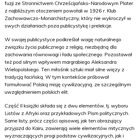
fuzji ze Stronnictwem Chrześcijańsko-Narodowym Plater
z najbliższym otoczeniem powołali w 1926 r. Klub
Zachowawczo-Monarchistyczny, który nie wykroczył w
swych działaniach poza publicystykę i prelekcje.
W swojej publicystyce podkreślał wagę naturalnego
związku życia publicznego z religią, niezbędną dla
zachowania równowagi i ładu społecznego. Pozostawał
też pod silnym wpływem margrabiego Aleksandra
Wielopolskiego. Ten miłośnik sztuki miał silne więzy z
tradycją łacińską. W tym kontekście próbował
formułować Polską misję cywilizacyjną, ze szczególnym
uwzględnieniem polskich elit.
Część II książki składa się z dwu elementów, tj. wyboru
Listów z Afryki oraz przykładowych Pism politycznych.
Same listy, prócz części opisowej, jak ten obrazujący
przyjazd do Kairu, zawierają wiele elementów mitycznych
wyznaczających progi podstaw cywilizacyjnych, jak i