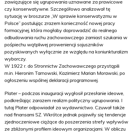
zawiązujące się ugrupowania uznawane za prawicowe
czy konserwatywne. Szczegółowo analizował tę
sytuację w broszurze „W sprawie konserwatyzmu w
Polsce” postulując zrazem konieczność nowej pracy
formacyjnej, która mogłaby doprowadzić do realnego
odbudowania ruchu zachowawczego zamiast szukania w
pośpiechu wątpliwej proweniencji sojuszników
pozyskiwanych wyłącznie ze względu na koniunkturalizm
wyborczy.
W 1922 r. do Stronnictw Zachowawczego przystąpili
m.in. Hieronim Tarnowski, Kazimierz Marian Morawski, po
ogłoszeniu wspólnej deklaracji programowej.
Plater – podczas inauguracji wygłosił przesłanie ideowe,
podkreślając zarazem realizm polityczny ugrupowania. I
tutaj Plater odpowiadał za wydawnictwo. Czuwał także
nad finansami SZ. Wkrótce jednak pojawiły się tendencje
zjednoczeniowe ciążące do poszerzenia strefy wpływów
ze zbliżonymi profilem ideowym organizacjami. W obliczu