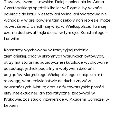
Towarzystwem Litewskim. Dalej z polecenia ks. Adma
Czartoryskiego spędził kilka lat w Rzymie, by w końcu
powrócić do kraju. Niestety ani Wilno, ani Warszawa nie
wchodziły w grę, bowiem tam czekały nań represje, może
nawet śmierć. Osiedlił się więc w Wielkopolsce. Tam się
ożenił i dochował trójki dzieci, w tym ojca Konstantego –
Ludwika.
Konstanty wychowany w tradycyjnej rodzinie
ziemiańskiej, choć w skromnych warunkach bytowych,
otrzymał staranne, patriotyczne i katolickie wychowanie
pozostając jednak pod silnym wpływem działań i
poglądów Margrabiego Wielopolskiego, ceniąc umiar i
rozwagę, w przeciwieństwie do ducha zrywów
powstańczych. Maturę oraz szlify towarzyskie pośród
elity intelektualnej i arystokratycznej zdobywał w
Krakowie, zaś studia inżynierskie w Akademii Górniczej w
Leoben.