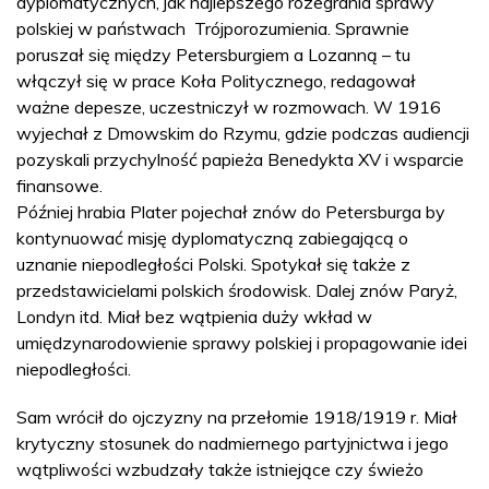
dyplomatycznych, jak najlepszego rozegrania sprawy
polskiej w państwach Trójporozumienia. Sprawnie
poruszał się między Petersburgiem a Lozanną – tu
włączył się w prace Koła Politycznego, redagował
ważne depesze, uczestniczył w rozmowach. W 1916
wyjechał z Dmowskim do Rzymu, gdzie podczas audiencji
pozyskali przychylność papieża Benedykta XV i wsparcie
finansowe.
Później hrabia Plater pojechał znów do Petersburga by
kontynuować misję dyplomatyczną zabiegającą o
uznanie niepodległości Polski. Spotykał się także z
przedstawicielami polskich środowisk. Dalej znów Paryż,
Londyn itd. Miał bez wątpienia duży wkład w
umiędzynarodowienie sprawy polskiej i propagowanie idei
niepodległości.
Sam wrócił do ojczyzny na przełomie 1918/1919 r. Miał
krytyczny stosunek do nadmiernego partyjnictwa i jego
wątpliwości wzbudzały także istniejące czy świeżo