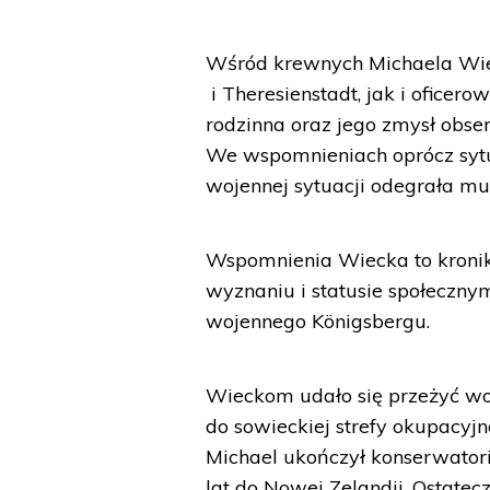
Wśród krewnych Michaela Wie
i Theresienstadt, jak i ofice
rodzinna oraz jego zmysł obs
We wspomnieniach oprócz sytua
wojennej sytuacji odegrała mu
Wspomnienia Wiecka to kronika
wyznaniu i statusie społeczny
wojennego Königsbergu.
Wieckom udało się przeżyć woj
do sowieckiej strefy okupacyjn
Michael ukończył konserwato
lat do Nowej Zelandii. Ostatec