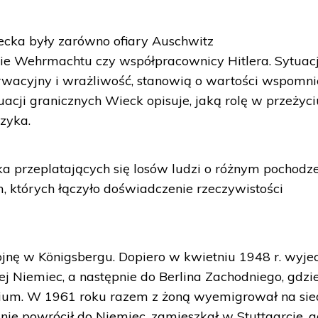
cka były zarówno ofiary Auschwitz
rowie Wehrmachtu czy współpracownicy Hitlera. Sytuac
erwacyjny i wrażliwość, stanowią o wartości wspomn
cji granicznych Wieck opisuje, jaką rolę w przeżyci
zyka.
 przeplatających się losów ludzi o różnym pochodze
m, których łączyło doświadczenie rzeczywistości
nę w Königsbergu. Dopiero w kwietniu 1948 r. wyjec
ej Niemiec, a następnie do Berlina Zachodniego, gdzi
rium. W 1961 roku razem z żoną wyemigrował na si
znie powrócił do Niemiec, zamieszkał w Stuttgarcie, g