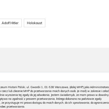
Adolf Hitler
Holokaust
m Historii Polski, ul. Gwardii 1, 01-538 Warszawa, (dalej MHP) jako Administratora
 rzecz lub zlecenie MHP do przetwarzania moich danych osob. (e-mail) w zakresie i celac
 dnia wyrażenia tej zgody do jej odwołania. Jestem świadomy/a, że mam prawo w dowoln
wpływa na zgodność z prawem przetwarzania, którego dokonano na podstawie zgody
, że przysługuje mi prawo dostępu do moich danych, do ich sprostowania, do ograniczeni
wobec przetwarzania.