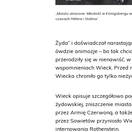
„Miasto utracone. Młodość w Königsbergu 
czasach Hitlera i Stalina”
Żyda” i doświadczał narastający
ówdzie animozje – bo tak chc
przerodziły się w nienawiść, 
wspomnieniach Wieck. Przed 
Wiecka chroniło go tylko nież
Wieck opisuje szczegółowo pog
żydowskiej, zniszczenie miast
przez Armię Czerwoną, a także
przez Sowietów przyniosło Wi
internowania Rothenstein.