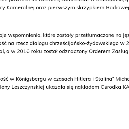
stry Kameralnej oraz pierwszym skrzypkiem Radiowe
e wspomnienia, które zostały przetłumaczone na ję
alność na rzecz dialogu chrześcijańsko-żydowskiego w
al, a w 2016 roku został odznaczony Orderem Zasług
dość w Königsbergu w czasach Hitlera i Stalina” Mich
eny Leszczyńskiej ukazała się nakładem Ośrodka K
.