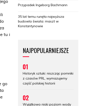
Jego
Przypadek Ingeborg Bachmann
li
35 lat temu runęła najwyższa
do
budowla świata: maszt w
Konstantynowie
 za
e tu i
NAJPOPULARNIEJSZE
01
Historyk sztuki: niszcząc pomniki
z czasów PRL, wymazujemy
e go
część polskiej historii
ta
02
ie
Wyjątkowo niski poziom wody