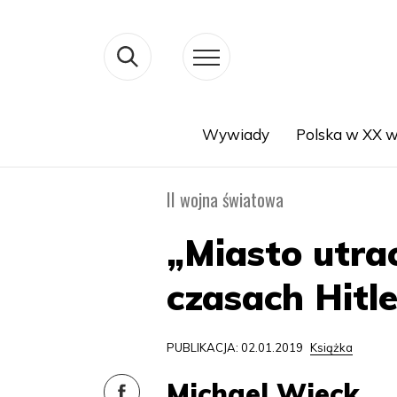
Wywiady
Polska w XX w
Search
II wojna światowa
„Miasto utra
czasach Hitle
PUBLIKACJA: 02.01.2019
Książka
Michael Wieck