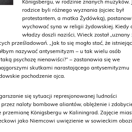
Königsbergu, w rodzinie znanych muzyków. 
rodzice byli różnego wyznania (ojciec był
w
protestantem, a matka Żydówką), postanowi
wychować syna w religii żydowskiej. Kiedy 
władzy doszli naziści, Wieck został „uznany
ch prześladowań. „Jak to się mogło stać, że istniejąc
iałbym nazywać antysemityzm – u tak wielu osób
w taką psychozę nienawiści?” – zastanawia się we
najgorszymi skutkami narastającego antysemityzmu
ydowskie pochodzenie ojca.
arszanie się sytuacji represjonowanej ludności
a przez naloty bombowe aliantów, oblężenie i zdobyci
 przemianę Königsbergu w Kaliningrad. Zajęcie mias
eckowi jako Niemcowi uwięzienie w sowieckim oboz