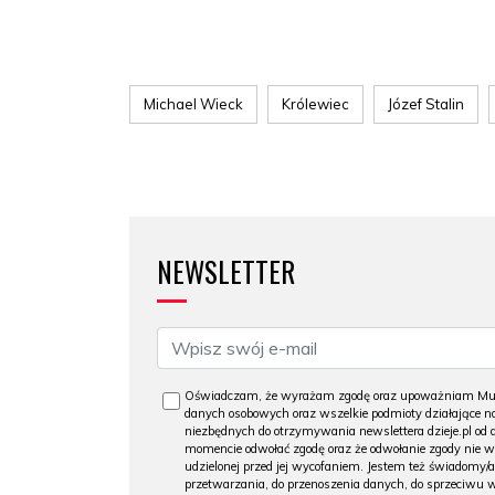
Michael Wieck
Królewiec
Józef Stalin
NEWSLETTER
Oświadczam, że wyrażam zgodę oraz upoważniam Muzeu
danych osobowych oraz wszelkie podmioty działające na
niezbędnych do otrzymywania newslettera dzieje.pl od
momencie odwołać zgodę oraz że odwołanie zgody nie 
udzielonej przed jej wycofaniem. Jestem też świadomy/a
przetwarzania, do przenoszenia danych, do sprzeciwu 