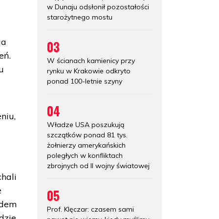
w Dunaju odsłonił pozostałości
starożytnego mostu
ja
03
ień.
W ścianach kamienicy przy
u
rynku w Krakowie odkryto
ponad 100-letnie szyny
04
niu,
Władze USA poszukują
szczątków ponad 81 tys.
żołnierzy amerykańskich
poległych w konfliktach
zbrojnych od II wojny światowej
hali
e
05
edem
Prof. Klęczar: czasem sami
dzie