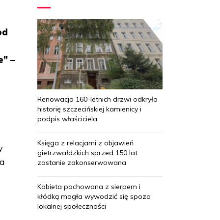
od
e” –
Renowacja 160-letnich drzwi odkryła
historię szczecińskiej kamienicy i
podpis właściciela
Księga z relacjami z objawień
y
gietrzwałdzkich sprzed 150 lat
 a
zostanie zakonserwowana
Kobieta pochowana z sierpem i
kłódką mogła wywodzić się spoza
lokalnej społeczności