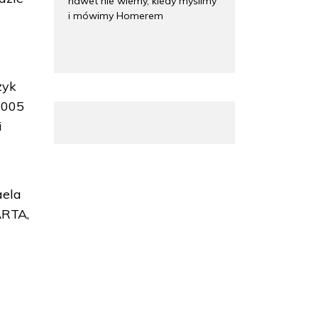
nawet nie wiemy, kiedy myślimy
i mówimy Homerem
j
zyk
 2005
i
aela
ARTA,