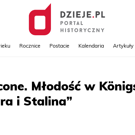
ieku
Rocznice
Postacie
Kalendaria
Artykuły
Przejdź
do
treści
cone. Młodość w Köni
ra i Stalina”