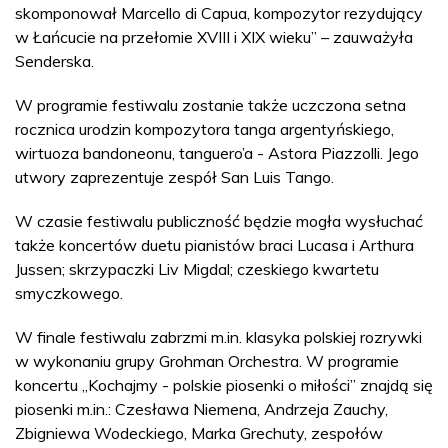
skomponował Marcello di Capua, kompozytor rezydujący
w Łańcucie na przełomie XVIII i XIX wieku” – zauważyła
Senderska.
W programie festiwalu zostanie także uczczona setna
rocznica urodzin kompozytora tanga argentyńskiego,
wirtuoza bandoneonu, tanguero’a - Astora Piazzolli. Jego
utwory zaprezentuje zespół San Luis Tango.
W czasie festiwalu publiczność będzie mogła wysłuchać
także koncertów duetu pianistów braci Lucasa i Arthura
Jussen; skrzypaczki Liv Migdal; czeskiego kwartetu
smyczkowego.
W finale festiwalu zabrzmi m.in. klasyka polskiej rozrywki
w wykonaniu grupy Grohman Orchestra. W programie
koncertu „Kochajmy - polskie piosenki o miłości” znajdą się
piosenki m.in.: Czesława Niemena, Andrzeja Zauchy,
Zbigniewa Wodeckiego, Marka Grechuty, zespołów