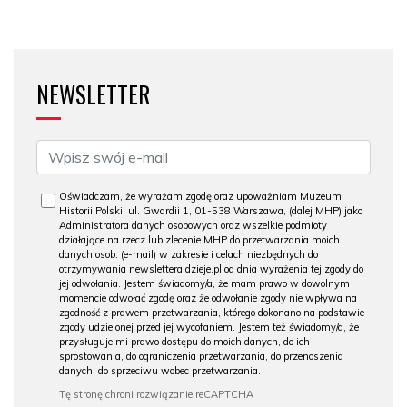
NEWSLETTER
Oświadczam, że wyrażam zgodę oraz upoważniam Muzeum
Historii Polski, ul. Gwardii 1, 01-538 Warszawa, (dalej MHP) jako
Administratora danych osobowych oraz wszelkie podmioty
działające na rzecz lub zlecenie MHP do przetwarzania moich
danych osob. (e-mail) w zakresie i celach niezbędnych do
otrzymywania newslettera dzieje.pl od dnia wyrażenia tej zgody do
jej odwołania. Jestem świadomy/a, że mam prawo w dowolnym
momencie odwołać zgodę oraz że odwołanie zgody nie wpływa na
zgodność z prawem przetwarzania, którego dokonano na podstawie
zgody udzielonej przed jej wycofaniem. Jestem też świadomy/a, że
przysługuje mi prawo dostępu do moich danych, do ich
sprostowania, do ograniczenia przetwarzania, do przenoszenia
danych, do sprzeciwu wobec przetwarzania.