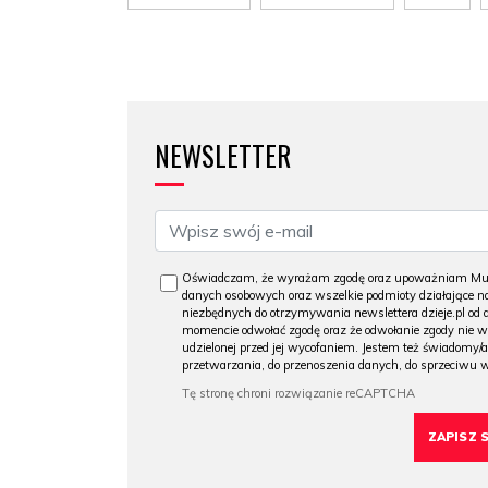
NEWSLETTER
Oświadczam, że wyrażam zgodę oraz upoważniam Muzeu
danych osobowych oraz wszelkie podmioty działające na
niezbędnych do otrzymywania newslettera dzieje.pl od
momencie odwołać zgodę oraz że odwołanie zgody nie 
udzielonej przed jej wycofaniem. Jestem też świadomy/a
przetwarzania, do przenoszenia danych, do sprzeciwu 