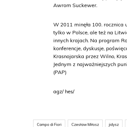
Awrom Suckewer.
W 2011 minęła 100. rocznica u
tylko w Polsce, ale też na Litwi
innych krajach. Na program Ro
konferencje, dyskusje, poświę
Krasnojarska przez Wilno, Kra
Jednym z najważniejszych pun
(PAP)
agz/ hes/
Campo di Fiori
Czesław Miłosz
jidysz