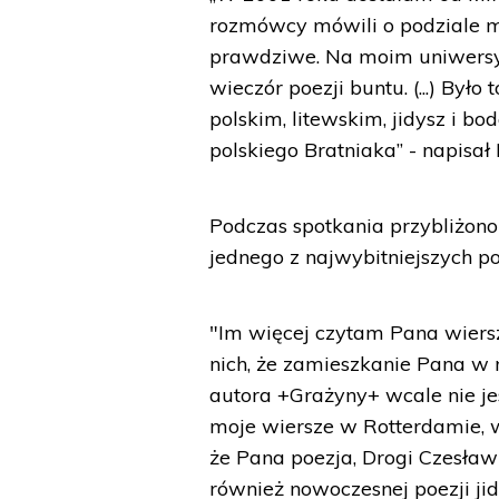
rozmówcy mówili o podziale m
prawdziwe. Na moim uniwersyt
wieczór poezji buntu. (...) By
polskim, litewskim, jidysz i bo
polskiego Bratniaka” - napisał 
Podczas spotkania przybliżo
jednego z najwybitniejszych p
"Im więcej czytam Pana wiersz
nich, że zamieszkanie Pana w
autora +Grażyny+ wcale nie je
moje wiersze w Rotterdamie, w
że Pana poezja, Drogi Czesławi
również nowoczesnej poezji jid