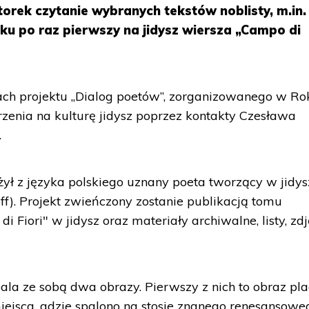
orek czytanie wybranych tekstów noblisty, m.in.
u po raz pierwszy na jidysz wiersza „Campo di
ch projektu „Dialog poetów”, zorganizowanego w Ro
rzenia na kulturę jidysz poprzez kontakty Czesława
.
żył z języka polskiego uznany poeta tworzący w jidys
off). Projekt zwieńczony zostanie publikacją tomu
 Fiori" w jidysz oraz materiały archiwalne, listy, zdj
ala ze sobą dwa obrazy. Pierwszy z nich to obraz pl
iejsca, gdzie spalono na stosie znanego renesansowe