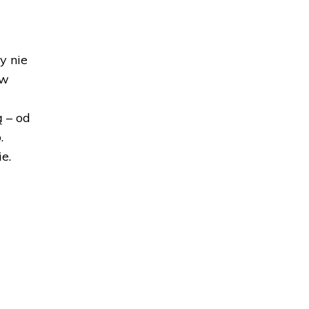
y nie
 w
 – od
.
e.