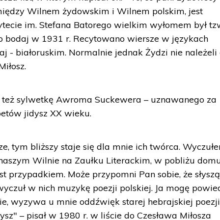
iędzy Wilnem żydowskim i Wilnem polskim, jest
ecie im. Stefana Batorego wielkim wyłomem był tz
ło to bodaj w 1931 r. Recytowano wiersze w językach
daj - białoruskim. Normalnie jednak Żydzi nie należeli
Miłosz.
no też sylwetkę Awroma Suckewera – uznawanego za
oetów jidysz XX wieku.
e, tym bliższy staje się dla mnie ich twórca. Wyczu
 naszym Wilnie na Zaułku Literackim, w pobliżu dom
st przypadkiem. Może przypomni Pan sobie, że słysz
yczuł w nich muzykę poezji polskiej. Ja mogę powied
e, wyzywa u mnie oddźwięk starej hebrajskiej poezji,
ysz" – pisał w 1980 r. w liście do Czesława Miłosza