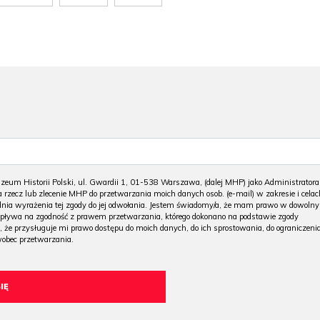
m Historii Polski, ul. Gwardii 1, 01-538 Warszawa, (dalej MHP) jako Administratora
 rzecz lub zlecenie MHP do przetwarzania moich danych osob. (e-mail) w zakresie i celac
 dnia wyrażenia tej zgody do jej odwołania. Jestem świadomy/a, że mam prawo w dowoln
wpływa na zgodność z prawem przetwarzania, którego dokonano na podstawie zgody
, że przysługuje mi prawo dostępu do moich danych, do ich sprostowania, do ograniczeni
wobec przetwarzania.