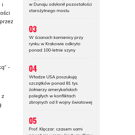
 i
w Dunaju odsłonił pozostałości
starożytnego mostu
ości
 przez
03
W ścianach kamienicy przy
rynku w Krakowie odkryto
ponad 100-letnie szyny
04
ą” -
Władze USA poszukują
szczątków ponad 81 tys.
żołnierzy amerykańskich
 z
poległych w konfliktach
zbrojnych od II wojny światowej
ą
05
Prof. Klęczar: czasem sami