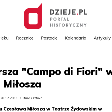
ieku
Rocznice
Postacie
Kalendaria
Artykuły
Przejdź
do
treści
rsza "Campo di Fiori" w
 Miłosza
 20.12.2011
Kultura i sztuka
ku Czesława Miłosza w Teatrze Żydowskim w