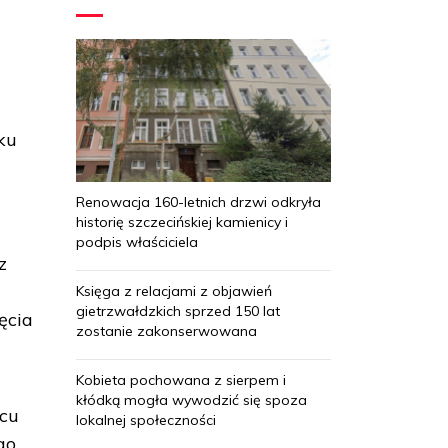
ku
Renowacja 160-letnich drzwi odkryła
historię szczecińskiej kamienicy i
podpis właściciela
z
Księga z relacjami z objawień
gietrzwałdzkich sprzed 150 lat
ęcia
zostanie zakonserwowana
Kobieta pochowana z sierpem i
kłódką mogła wywodzić się spoza
acu
lokalnej społeczności
go