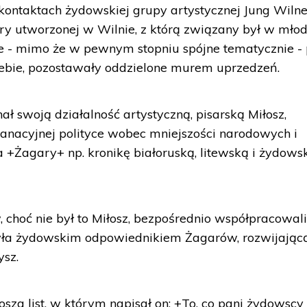
ontaktach żydowskiej grupy artystycznej Jung Wilne
ary utworzonej w Wilnie, z którą związany był w młod
 te - mimo że w pewnym stopniu spójne tematycznie -
 siebie, pozostawały oddzielone murem uprzedzeń.
ał swoją działalność artystyczną, pisarską Miłosz,
anacyjnej polityce wobec mniejszości narodowych i
+Żagary+ np. kronikę białoruską, litewską i żydowsk
 choć nie był to Miłosz, bezpośrednio współpracowali
była żydowskim odpowiednikiem Żagarów, rozwijając
ysz.
sza list, w którym napisał on: +To, co pani żydowscy