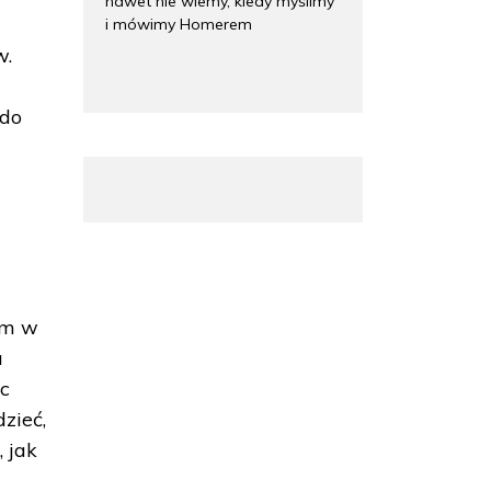
nawet nie wiemy, kiedy myślimy
i mówimy Homerem
w.
 do
łem w
u
ąc
zieć,
 jak