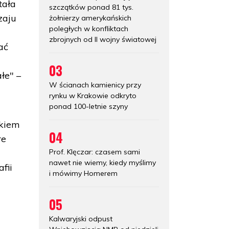
tała
szczątków ponad 81 tys.
zaju
żołnierzy amerykańskich
poległych w konfliktach
zbrojnych od II wojny światowej
ać
03
łe" –
W ścianach kamienicy przy
rynku w Krakowie odkryto
ponad 100-letnie szyny
nkiem
04
re
Prof. Klęczar: czasem sami
nawet nie wiemy, kiedy myślimy
fii
i mówimy Homerem
05
Kalwaryjski odpust