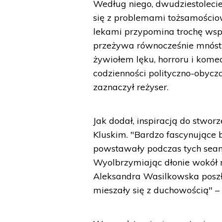
Według niego, dwudziestolecie
się z problemami tożsamościo
lekami przypomina trochę wspó
przeżywa równocześnie mnóst
żywiołem lęku, horroru i kom
codzienności polityczno-obycza
zaznaczył reżyser.
Jak dodał, inspiracją do stwor
Kluskim. "Bardzo fascynujące by
powstawały podczas tych sean
Wyolbrzymiając dłonie wokół ma
Aleksandra Wasilkowska poszł
mieszały się z duchowością" –