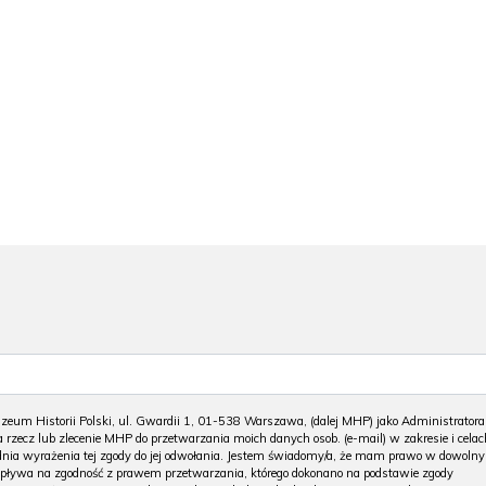
m Historii Polski, ul. Gwardii 1, 01-538 Warszawa, (dalej MHP) jako Administratora
 rzecz lub zlecenie MHP do przetwarzania moich danych osob. (e-mail) w zakresie i celac
 dnia wyrażenia tej zgody do jej odwołania. Jestem świadomy/a, że mam prawo w dowoln
wpływa na zgodność z prawem przetwarzania, którego dokonano na podstawie zgody