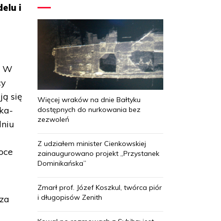
elu i
. W
cy
ą się
Więcej wraków na dnie Bałtyku
ska-
dostępnych do nurkowania bez
zezwoleń
dniu
Z udziałem minister Cienkowskiej
oce
zainaugurowano projekt „Przystanek
Dominikańska”
Zmarł prof. Józef Koszkul, twórca piór
i długopisów Zenith
 za