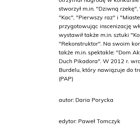
stworzył m.in. "Dziwną rzekę",
"Kac", "Pierwszy raz" i "Miast
przygotowując inscenizację wł
wystawił także m.in. sztuki "Kos
"Rekonstruktor". Na swoim kon
także m.in. spektakle: "Dom Akt
Duch Pikadora". W 2012 r. wr
Burdelu, który nawiązuje do tr
(PAP)
autor: Daria Porycka
edytor: Paweł Tomczyk