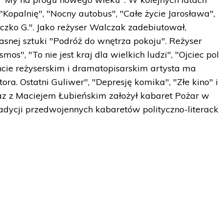
 "Kopalnię", "Nocny autobus", "Całe życie Jarosława",
eczko G.". Jako reżyser Walczak zadebiutował,
asnej sztuki "Podróż do wnętrza pokoju". Reżyser
mos", "To nie jest kraj dla wielkich ludzi", "Ojciec pol
cie reżyserskim i dramatopisarskim artysta ma
ora. Ostatni Guliwer", "Depresję komika", "Złe kino" i
az z Maciejem Łubieńskim założył kabaret Pożar w
adycji przedwojennych kabaretów polityczno-literack