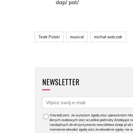
dap/ pat/
Teatr Polski
musical
michał walczak
NEWSLETTER
Oświadczam, że wyrażam zgodę oraz upoważniam Muzeu
danych osobowych oraz wszelkie podmioty działające na
niezbędnych do otrzymywania newslettera dzieje.pl od
momencie odwołać zgodę oraz że odwołanie zgody nie 