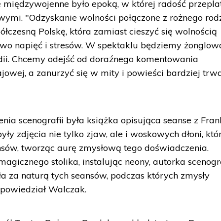
 międzywojenne było epoką, w której radość przepla
wymi. "Odzyskanie wolności połączone z rożnego rod
łczesną Polskę, która zamiast cieszyć się wolnością
wo napięć i stresów. W spektaklu będziemy żonglow
edii. Chcemy odejść od doraźnego komentowania
jowej, a zanurzyć się w mity i powieści bardziej trwa
zenia scenografii była książka opisująca seanse z Fra
ły zdjęcia nie tylko zjaw, ale i woskowych dłoni, któ
sów, tworząc aurę zmysłową tego doświadczenia.
gicznego stolika, instalując neony, autorka scenogra
a za naturą tych seansów, podczas których zmysły
 powiedział Walczak.