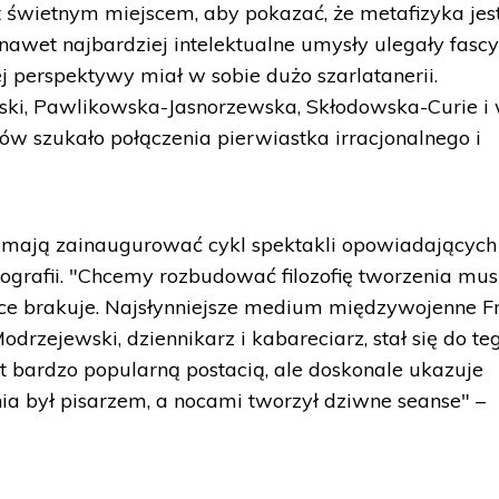
st świetnym miejscem, aby pokazać, że metafizyka jes
 nawet najbardziej intelektualne umysły ulegały fascy
ej perspektywy miał w sobie dużo szarlatanerii.
ski, Pawlikowska-Jasnorzewska, Skłodowska-Curie i 
tów szukało połączenia pierwiastka irracjonalnego i
" mają zainaugurować cykl spektakli opowiadających
biografii. "Chcemy rozbudować filozofię tworzenia mus
sce brakuje. Najsłynniejsze medium międzywojenne F
odrzejewski, dziennikarz i kabareciarz, stał się do te
t bardzo popularną postacią, ale doskonale ukazuje
nia był pisarzem, a nocami tworzył dziwne seanse" –