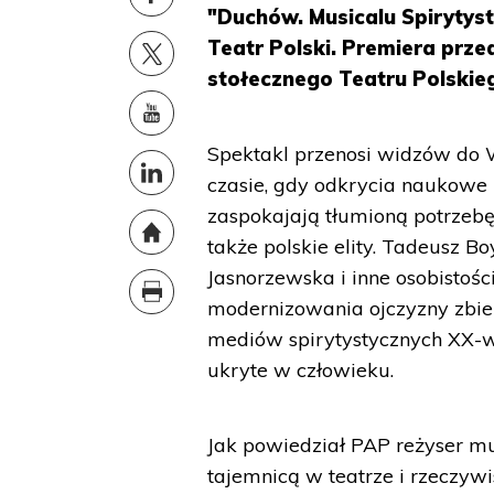
"Duchów. Musicalu Spiryty
Teatr Polski. Premiera prze
stołecznego Teatru Polskie
Spektakl przenosi widzów do
czasie, gdy odkrycia naukowe r
zaspokajają tłumioną potrzeb
także polskie elity. Tadeusz B
Jasnorzewska i inne osobistości 
modernizowania ojczyzny zbier
mediów spirytystycznych XX-
ukryte w człowieku.
Jak powiedział PAP reżyser mu
tajemnicą w teatrze i rzeczywis