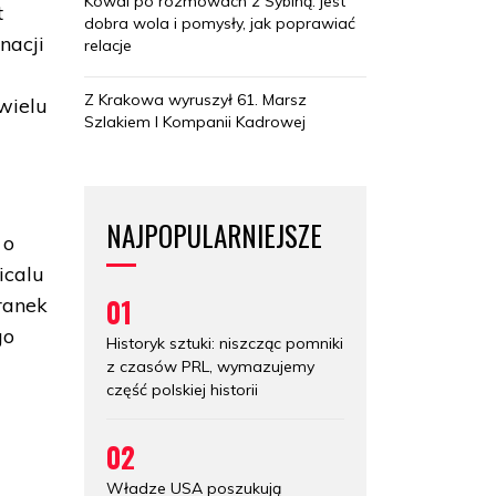
Kowal po rozmowach z Sybihą: jest
t
dobra wola i pomysły, jak poprawiać
nacji
relacje
Z Krakowa wyruszył 61. Marsz
wielu
Szlakiem I Kompanii Kadrowej
NAJPOPULARNIEJSZE
 o
icalu
01
ranek
go
Historyk sztuki: niszcząc pomniki
z czasów PRL, wymazujemy
część polskiej historii
02
Władze USA poszukują