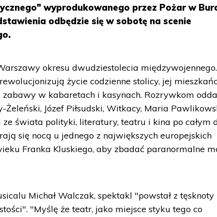
stycznego" wyprodukowanego przez Pożar w Burd
dstawienia odbędzie się w sobotę na scenie
go.
 Warszawy okresu dwudziestolecia międzywojennego
ewolucjonizują życie codzienne stolicy, jej mieszkań
ę zabawy w kabaretach i kasynach. Rozrywkom oddaj
oy-Żeleński, Józef Piłsudski, Witkacy, Maria Pawlikow
ze świata polityki, literatury, teatru i kina po całym 
ają się nocą u jednego z największych europejskich
wieku Franka Kluskiego, aby zbadać paranormalne m
sicalu Michał Walczak, spektakl "powstał z tęsknoty
tości". "Myślę że teatr, jako miejsce styku tego co