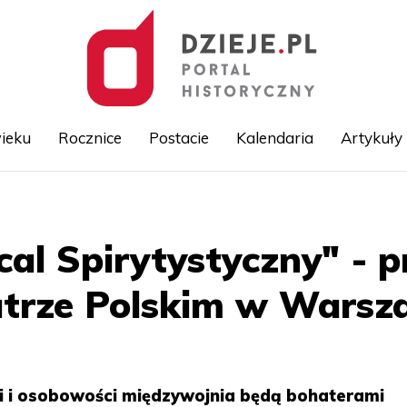
ieku
Rocznice
Postacie
Kalendaria
Artykuły
Przejdź
do
treści
cal Spirytystyczny" - 
atrze Polskim w Warsz
ci i osobowości międzywojnia będą bohaterami