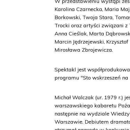
W przedstawieniu wystąpi zes
Karolina Czarnecka, Maria Maj
Borkowski, Twoja Stara, Toma
Trocki oraz artyści związani 
Anna Cieślak, Marta Dąbrowsk
Marcin Jędrzejewski, Krzyszto
Mirosława Zbrojewicza.
Spektakl jest współprodukowa
programu "Sto wskrzeszeń na 1
Michał Walczak (ur. 1979 r.) 
warszawskiego kabaretu Pożar
następnie na wydziale Wiedzy 
Warszawie. Debiutem dramatop
otrzymał nagrodę w konkursie