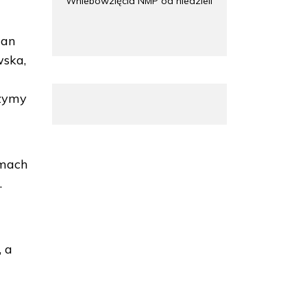
Wniebowzięcia NMP od niedzieli
jan
wska,
czymy
amach
.
 a