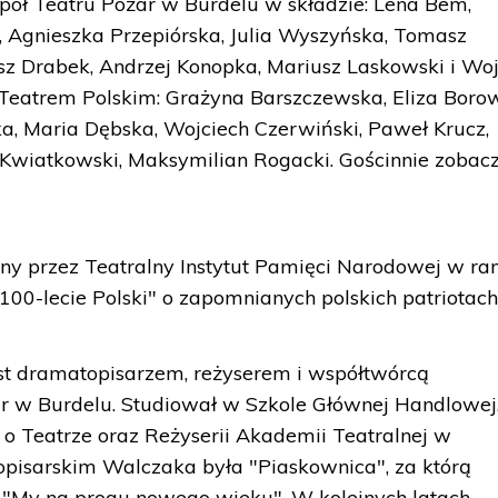
pół Teatru Pożar w Burdelu w składzie: Lena Bem,
, Agnieszka Przepiórska, Julia Wyszyńska, Tomasz
sz Drabek, Andrzej Konopka, Mariusz Laskowski i Wo
z Teatrem Polskim: Grażyna Barszczewska, Eliza Boro
a, Maria Dębska, Wojciech Czerwiński, Paweł Krucz,
f Kwiatkowski, Maksymilian Rogacki. Gościnnie zoba
ny przez Teatralny Instytut Pamięci Narodowej w r
00-lecie Polski" o zapomnianych polskich patriotach
jest dramatopisarzem, reżyserem i współtwórcą
 w Burdelu. Studiował w Szkole Głównej Handlowej,
o Teatrze oraz Reżyserii Akademii Teatralnej w
isarskim Walczaka była "Piaskownica", za którą
 "My na progu nowego wieku". W kolejnych latach