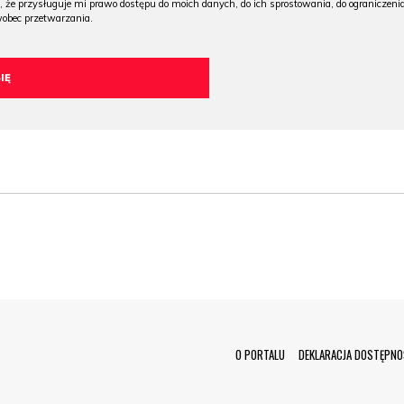
, że przysługuje mi prawo dostępu do moich danych, do ich sprostowania, do ograniczeni
wobec przetwarzania.
Menu Footer
O PORTALU
DEKLARACJA DOSTĘPNO