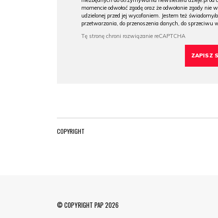
niezbędnych do otrzymywania newslettera dzieje.pl od
momencie odwołać zgodę oraz że odwołanie zgody nie 
udzielonej przed jej wycofaniem. Jestem też świadomy/a
przetwarzania, do przenoszenia danych, do sprzeciwu 
COPYRIGHT
© COPYRIGHT PAP 2026