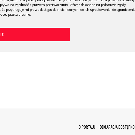
 dnia wyrażenia tej zgody do jej odwołania. Jestem świadomy/a, że mam prawo w dowoln
wpływa na zgodność z prawem przetwarzania, którego dokonano na podstawie zgody
, że przysługuje mi prawo dostępu do moich danych, do ich sprostowania, do ograniczeni
wobec przetwarzania.
Menu Footer
O PORTALU
DEKLARACJA DOSTĘPNO