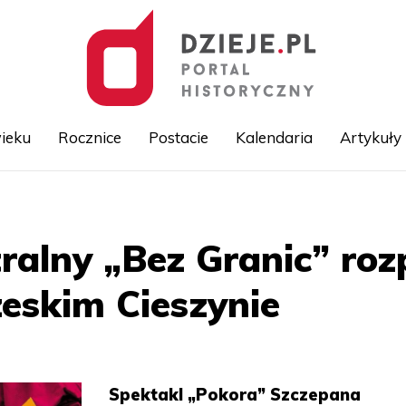
ieku
Rocznice
Postacie
Kalendaria
Artykuły
Przejdź
do
treści
tralny „Bez Granic” roz
zeskim Cieszynie
Spektakl „Pokora” Szczepana