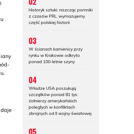
02
,
Historyk sztuki: niszcząc pomniki
z czasów PRL, wymazujemy
ru
część polskiej historii
03
W ścianach kamienicy przy
rynku w Krakowie odkryto
miany
ponad 100-letnie szyny
hód-
u,
04
Władze USA poszukują
szczątków ponad 81 tys.
żołnierzy amerykańskich
poległych w konfliktach
 daje
zbrojnych od II wojny światowej
05