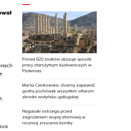
ował
Ponad 620 znaków ukazuje sposób
onach
pracy starożytnym budowniczych w
Ptolemais
e
Marta Cienkowska: chcemy zapewnić
godny pochówek wszystkim ofiarom
zbrodni wołyńsko-galicyjskiej
e,
Nagasaki ostrzega przed
zagrożeniem wojną atomową w
rocznicę zrzucenia bomby
ava