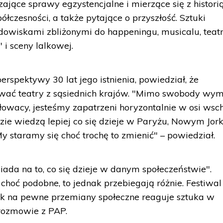
jące sprawy egzystencjalne i mierzące się z historią
łczesności, a także pytające o przyszłość. Sztuki
dowiskami zbliżonymi do happeningu, musicalu, teat
 i sceny lalkowej.
perspektywy 30 lat jego istnienia, powiedział, że
wać teatry z sąsiednich krajów. "Mimo swobody wy
 Słowacy, jesteśmy zapatrzeni horyzontalnie w osi wsc
zie wiedzą lepiej co się dzieje w Paryżu, Nowym Jork
My staramy się choć trochę to zmienić" – powiedział.
iada na to, co się dzieje w danym społeczeństwie".
choć podobne, to jednak przebiegają różnie. Festiwal
jak na pewne przemiany społeczne reaguje sztuka w
rozmowie z PAP.