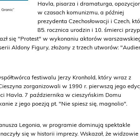
Havla, pisarza i dramaturga, opozycjon
 Granic”
w czasach komunizmu, a później
prezydenta Czechosłowacji i Czech, kt
85. rocznica urodzin i 10. śmierci przy
azł się "Protest" w wykonaniu aktorów warszawskie
rii Aldony Figury, złożony z trzech utworów: "Audien
półtwórca festiwalu Jerzy Kronhold, który wraz z
ieszyna zorganizowali w 1990 r. pierwszą jego edyc
ci Havla. 7 października w cieszyńskim Domu
ie z jego poezją pt. "Nie spiesz się, magnolio".
Janusza Legonia, w programie dominują spektakle
naczyły się w historii imprezy. Wskazał, że widzowie