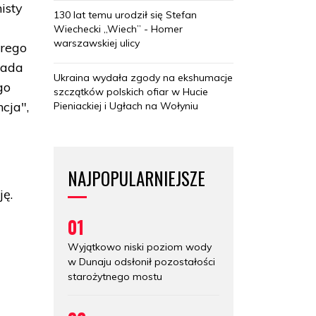
isty
130 lat temu urodził się Stefan
Wiechecki „Wiech” - Homer
warszawskiej ulicy
órego
pada
Ukraina wydała zgody na ekshumacje
go
szczątków polskich ofiar w Hucie
cja",
Pieniackiej i Ugłach na Wołyniu
NAJPOPULARNIEJSZE
ję.
01
Wyjątkowo niski poziom wody
w Dunaju odsłonił pozostałości
starożytnego mostu