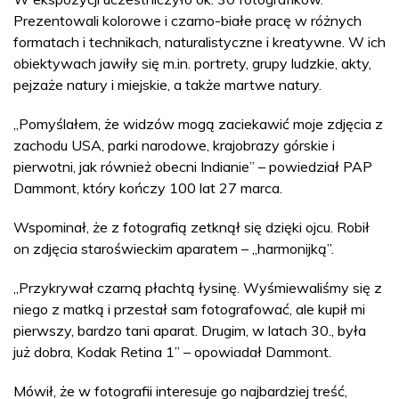
Prezentowali kolorowe i czarno-białe pracę w różnych
formatach i technikach, naturalistyczne i kreatywne. W ich
obiektywach jawiły się m.in. portrety, grupy ludzkie, akty,
pejzaże natury i miejskie, a także martwe natury.
„Pomyślałem, że widzów mogą zaciekawić moje zdjęcia z
zachodu USA, parki narodowe, krajobrazy górskie i
pierwotni, jak również obecni Indianie” – powiedział PAP
Dammont, który kończy 100 lat 27 marca.
Wspominał, że z fotografią zetknął się dzięki ojcu. Robił
on zdjęcia staroświeckim aparatem – „harmonijką”.
„Przykrywał czarną płachtą łysinę. Wyśmiewaliśmy się z
niego z matką i przestał sam fotografować, ale kupił mi
pierwszy, bardzo tani aparat. Drugim, w latach 30., była
już dobra, Kodak Retina 1” – opowiadał Dammont.
Mówił, że w fotografii interesuje go najbardziej treść,