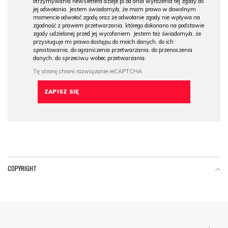
otrzymywania newslettera dzieje.pl od dnia wyrażenia tej zgody do
jej odwołania. Jestem świadomy/a, że mam prawo w dowolnym
momencie odwołać zgodę oraz że odwołanie zgody nie wpływa na
zgodność z prawem przetwarzania, którego dokonano na podstawie
zgody udzielonej przed jej wycofaniem. Jestem też świadomy/a, że
przysługuje mi prawo dostępu do moich danych, do ich
sprostowania, do ograniczenia przetwarzania, do przenoszenia
danych, do sprzeciwu wobec przetwarzania.
COPYRIGHT
Menu Footer