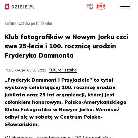
Kultura i sztuka po 1989 roku
Przejdź
do
Klub fotografików w Nowym Jorku czci
treści
swe 25-lecie i 100. rocznicę urodzin
Fryderyka Dammonta
Kultura i sztuka
PUBLIKACJA: 05.03.2023
„Fryderyk Dammont i Przyjaciele” to tytuł
wystawy celebrującej 100. rocznicę urodzin
jubilata oraz 25 lat organizacji, której jest
członkiem honorowym, Polsko-Amerykańskiego
Klubu Fotografika w Nowym Jorku. Wernisaż
odbył się w sobotę w Centrum Polsko-
Słowiańskim.
W ekspozycji uczestniczyło ok. 30 fotografików.