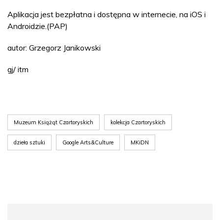
Aplikacja jest bezpłatna i dostępna w internecie, na iOS i
Androidzie.(PAP)
autor: Grzegorz Janikowski
gj/ itm
Muzeum Książąt Czartoryskich
kolekcja Czartoryskich
dzieła sztuki
Google Arts&Culture
MKiDN