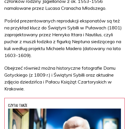
członków rodziny Jagiellonów z ok. 1553-1556
namalowane przez Lucasa Cranacha Młodszego.
Pośród prezentowanych reprodukcji eksponatów są też
na przykład klucz do Świątyni Sybilli w Puławach (1801)
zaprojektowany przez Henryka Ittara i Nautilus, czyli
puchar z muszli łodzika z figurką Neptuna siedzącego na
kuli według projektu Michaela Madera (datowany na lata
1603-1609).
Obejrzeć również można historyczne fotografie Domu
Gotyckiego (z 1809 r.) i Świątyni Sybilli oraz aktualne
zdjęcia dziedzińca i Pałacu Książąt Czartoryskich w
Krakowie.
CZYTAJ TAKŻE