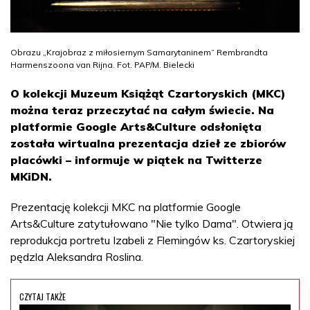
Obrazu „Krajobraz z miłosiernym Samarytaninem” Rembrandta
Harmenszoona van Rijna. Fot. PAP/M. Bielecki
O kolekcji Muzeum Książąt Czartoryskich (MKC)
można teraz przeczytać na całym świecie. Na
platformie Google Arts&Culture odsłonięta
została wirtualna prezentacja dzieł ze zbiorów
placówki – informuje w piątek na Twitterze
MKiDN.
Prezentację kolekcji MKC na platformie Google
Arts&Culture zatytułowano "Nie tylko Dama". Otwiera ją
reprodukcja portretu Izabeli z Flemingów ks. Czartoryskiej
pędzla Aleksandra Roslina.
CZYTAJ TAKŻE