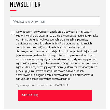
NEWSLETTER
Oświadczam, że wyrażam zgodę oraz upoważniam Muzeum
Historii Polski, ul. Gwardii 1, 01-538 Warszawa, (dalej MHP) jako
Administratora danych osobowych oraz wszelkie podmioty
działające na rzecz lub zlecenie MHP do przetwarzania moich
danych osob. (e-mail) w zakresie i celach niezbędnych do
otrzymywania newslettera dzieje.pl od dnia wyrażenia tej zgody do
jej odwołania. Jestem świadomy/a, że mam prawo w dowolnym
momencie odwołać zgodę oraz że odwołanie zgody nie wpływa na
zgodność z prawem przetwarzania, którego dokonano na podstawie
zgody udzielonej przed jej wycofaniem. Jestem też świadomy/a, że
przysługuje mi prawo dostępu do moich danych, do ich
sprostowania, do ograniczenia przetwarzania, do przenoszenia
danych, do sprzeciwu wobec przetwarzania.