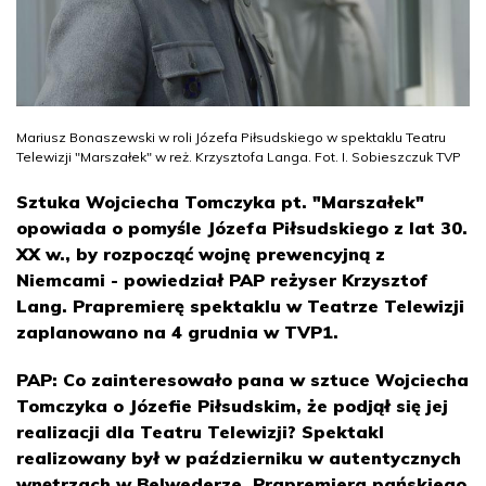
Mariusz Bonaszewski w roli Józefa Piłsudskiego w spektaklu Teatru
Telewizji "Marszałek" w reż. Krzysztofa Langa. Fot. I. Sobieszczuk TVP
Sztuka Wojciecha Tomczyka pt. "Marszałek"
opowiada o pomyśle Józefa Piłsudskiego z lat 30.
XX w., by rozpocząć wojnę prewencyjną z
Niemcami - powiedział PAP reżyser Krzysztof
Lang. Prapremierę spektaklu w Teatrze Telewizji
zaplanowano na 4 grudnia w TVP1.
PAP: Co zainteresowało pana w sztuce Wojciecha
Tomczyka o Józefie Piłsudskim, że podjął się jej
realizacji dla Teatru Telewizji? Spektakl
realizowany był w październiku w autentycznych
wnętrzach w Belwederze. Prapremiera pańskiego