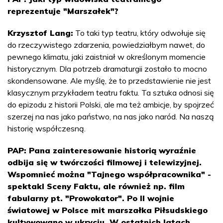
reprezentuje "Marszałek"?
Krzysztof Lang:
To taki typ teatru, który odwołuje się
do rzeczywistego zdarzenia, powiedziałbym nawet, do
pewnego klimatu, jaki zaistniał w określonym momencie
historycznym. Dla potrzeb dramaturgii zostało to mocno
skondensowane. Ale myślę, że to przedstawienie nie jest
klasycznym przykładem teatru faktu. Ta sztuka odnosi się
do epizodu z historii Polski, ale ma też ambicje, by spojrzeć
szerzej na nas jako państwo, na nas jako naród. Na naszą
historię współczesną.
PAP: Pana zainteresowanie historią wyraźnie
odbija się w twórczości filmowej i telewizyjnej.
Wspomnieć można "Tajnego współpracownika" -
spektakl Sceny Faktu, ale również np. film
fabularny pt. "Prowokator". Po II wojnie
światowej w Polsce mit marszałka Piłsudskiego
kultywowano w ukryciu. W ostatnich latach