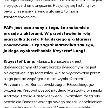
intrygujące dramaturgicznie. Pasjonuję się historią i w
pewnym sensie - zrymowało się z to moimi
zainteresowaniami.
PAP: Jest pan znany z tego, że znakomicie
pracuje z aktorami. W przedstawieniu rolę
marszałka Józefa Piłsudskiego gra Mariusz
Bonaszewski. Czy zagrał marszałka takiego,
jakiego wyobraził sobie Krzysztof Lang?
Krzysztof Lang:
Mariusz Bonaszewski jest
doświadczonym aktorem; bardzo świadomym i to jest
niewątpliwie jego Marszałek. Ale ta wykreowana przez
niego postać współgra z moim wyobrażeniem.
Przypomnę, że Bonaszewski zagrał Piłsudskiego już
wcześniej. Kreował postać młodego Marszałka w serialu
Andrzeja Trzosa-Rastawieckiego. Uważałem, że ta rola
będzie dla Bonaszewskiego swego rodzaju dopełnieniem
tego, co już wcześniej zrobił. W naszym spektaklu