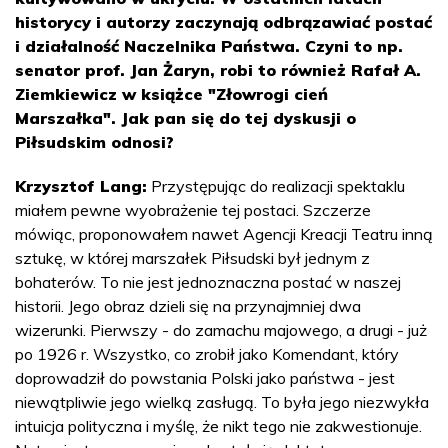
historycy i autorzy zaczynają odbrązawiać postać
i działalność Naczelnika Państwa. Czyni to np.
senator prof. Jan Żaryn, robi to również Rafał A.
Ziemkiewicz w książce "Złowrogi cień
Marszałka". Jak pan się do tej dyskusji o
Piłsudskim odnosi?
Krzysztof Lang:
Przystępując do realizacji spektaklu
miałem pewne wyobrażenie tej postaci. Szczerze
mówiąc, proponowałem nawet Agencji Kreacji Teatru inną
sztukę, w której marszałek Piłsudski był jednym z
bohaterów. To nie jest jednoznaczna postać w naszej
historii. Jego obraz dzieli się na przynajmniej dwa
wizerunki. Pierwszy - do zamachu majowego, a drugi - już
po 1926 r. Wszystko, co zrobił jako Komendant, który
doprowadził do powstania Polski jako państwa - jest
niewątpliwie jego wielką zasługą. To była jego niezwykła
intuicja polityczna i myślę, że nikt tego nie zakwestionuje.