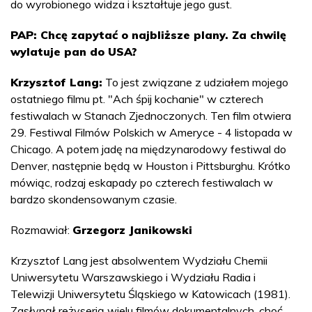
do wyrobionego widza i kształtuje jego gust.
PAP: Chcę zapytać o najbliższe plany. Za chwilę
wylatuje pan do USA?
Krzysztof Lang:
To jest związane z udziałem mojego
ostatniego filmu pt. "Ach śpij kochanie" w czterech
festiwalach w Stanach Zjednoczonych. Ten film otwiera
29. Festiwal Filmów Polskich w Ameryce - 4 listopada w
Chicago. A potem jadę na międzynarodowy festiwal do
Denver, następnie będą w Houston i Pittsburghu. Krótko
mówiąc, rodzaj eskapady po czterech festiwalach w
bardzo skondensowanym czasie.
Rozmawiał:
Grzegorz Janikowski
Krzysztof Lang jest absolwentem Wydziału Chemii
Uniwersytetu Warszawskiego i Wydziału Radia i
Telewizji Uniwersytetu Śląskiego w Katowicach (1981).
Zasłynął reżyserią wielu filmów dokumentalnych, choć