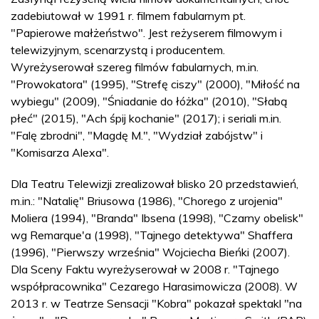
zadebiutował w 1991 r. filmem fabularnym pt.
"Papierowe małżeństwo". Jest reżyserem filmowym i
telewizyjnym, scenarzystą i producentem.
Wyreżyserował szereg filmów fabularnych, m.in.
"Prowokatora" (1995), "Strefę ciszy" (2000), "Miłość na
wybiegu" (2009), "Śniadanie do łóżka" (2010), "Słabą
płeć" (2015), "Ach śpij kochanie" (2017); i seriali m.in.
"Falę zbrodni", "Magdę M.", "Wydział zabójstw" i
"Komisarza Alexa".
Dla Teatru Telewizji zrealizował blisko 20 przedstawień,
m.in.: "Natalię" Briusowa (1986), "Chorego z urojenia"
Moliera (1994), "Branda" Ibsena (1998), "Czarny obelisk"
wg Remarque'a (1998), "Tajnego detektywa" Shaffera
(1996), "Pierwszy września" Wojciecha Bieńki (2007).
Dla Sceny Faktu wyreżyserował w 2008 r. "Tajnego
współpracownika" Cezarego Harasimowicza (2008). W
2013 r. w Teatrze Sensacji "Kobra" pokazał spektakl "na