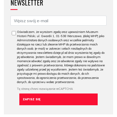
NEWSLETTER
Oświadczam, że wyrażam zgodę oraz upoważniam Muzeum
Historii Polski, ul. Gwardii 1, 01-538 Warszawa, (dalej MHP) jako
Administratora danych osobowych oraz wszelkie podmioty
działające na rzecz lub zlecenie MHP do przetwarzania moich
danych osob. (e-mail) w zakresie i celach niezbędnych do
otrzymywania newslettera dzieje.pl od dnia wyrażenia tej zgody do
jej odwołania. Jestem świadomy/a, że mam prawo w dowolnym
momencie odwołać zgodę oraz że odwołanie zgody nie wpływa na
zgodność z prawem przetwarzania, którego dokonano na podstawie
zgody udzielonej przed jej wycofaniem. Jestem też świadomy/a, że
przysługuje mi prawo dostępu do moich danych, do ich
sprostowania, do ograniczenia przetwarzania, do przenoszenia
danych, do sprzeciwu wobec przetwarzania.