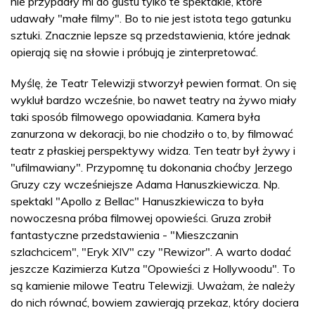
nie przypadły mi do gustu tylko te spektakle, które
udawały "małe filmy". Bo to nie jest istota tego gatunku
sztuki. Znacznie lepsze są przedstawienia, które jednak
opierają się na słowie i próbują je zinterpretować.
Myślę, że Teatr Telewizji stworzył pewien format. On się
wykluł bardzo wcześnie, bo nawet teatry na żywo miały
taki sposób filmowego opowiadania. Kamera była
zanurzona w dekoracji, bo nie chodziło o to, by filmować
teatr z płaskiej perspektywy widza. Ten teatr był żywy i
"ufilmawiany". Przypomnę tu dokonania choćby Jerzego
Gruzy czy wcześniejsze Adama Hanuszkiewicza. Np.
spektakl "Apollo z Bellac" Hanuszkiewicza to była
nowoczesna próba filmowej opowieści. Gruza zrobił
fantastyczne przedstawienia - "Mieszczanin
szlachcicem", "Eryk XIV" czy "Rewizor". A warto dodać
jeszcze Kazimierza Kutza "Opowieści z Hollywoodu". To
są kamienie milowe Teatru Telewizji. Uważam, że należy
do nich równać, bowiem zawierają przekaz, który dociera