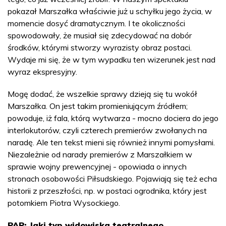
pokazał Marszałka właściwie już u schyłku jego życia, w
momencie dosyć dramatycznym. I te okoliczności
spowodowały, że musiał się zdecydować na dobór
środków, którymi stworzy wyrazisty obraz postaci.
Wydaje mi się, że w tym wypadku ten wizerunek jest nad
wyraz ekspresyjny.
Mogę dodać, że wszelkie sprawy dzieją się tu wokół
Marszałka. On jest takim promieniującym źródłem;
powoduje, iż fala, którą wytwarza - mocno dociera do jego
interlokutorów, czyli czterech premierów zwołanych na
naradę. Ale ten tekst mieni się również innymi pomysłami.
Niezależnie od narady premierów z Marszałkiem w
sprawie wojny prewencyjnej - opowiada o innych
stronach osobowości Piłsudskiego. Pojawiają się też echa
historii z przeszłości, np. w postaci ogrodnika, który jest
potomkiem Piotra Wysockiego.
PAP: Jaki typ widowiska teatralnego