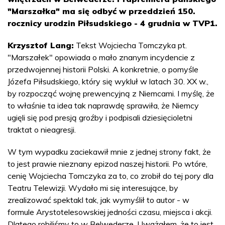
"Marszałka" ma się odbyć w przeddzień 150.
rocznicy urodzin Piłsudskiego - 4 grudnia w TVP1.
Krzysztof Lang:
Tekst Wojciecha Tomczyka pt.
"Marszałek" opowiada o mało znanym incydencie z
przedwojennej historii Polski. A konkretnie, o pomyśle
Józefa Piłsudskiego, który się wykluł w latach 30. XX w.,
by rozpocząć wojnę prewencyjną z Niemcami. I myślę, że
to właśnie ta idea tak naprawdę sprawiła, że Niemcy
ugięli się pod presją groźby i podpisali dziesięcioletni
traktat o nieagresji.
W tym wypadku zaciekawił mnie z jednej strony fakt, że
to jest prawie nieznany epizod naszej historii. Po wtóre,
cenię Wojciecha Tomczyka za to, co zrobił do tej pory dla
Teatru Telewizji. Wydało mi się interesujące, by
zrealizować spektakl tak, jak wymyślił to autor - w
formule Arystotelesowskiej jedności czasu, miejsca i akcji.
Dlatego robiliśmy to w Belwederze. Uważałem, że to jest