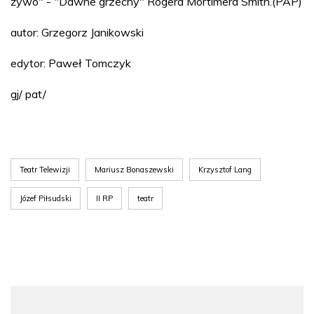
żywo" - "Dawne grzechy" Rogera Mortimera Smith.(PAP)
autor: Grzegorz Janikowski
edytor: Paweł Tomczyk
gj/ pat/
Teatr Telewizji
Mariusz Bonaszewski
Krzysztof Lang
Józef Piłsudski
II RP
teatr