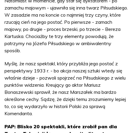
Natomiast w momencie, gdy stał się dyktatorem - po
zamachu majowym - ujawniła się inna twarz Piłsudskiego.
W zasadzie ma na koncie co najmniej trzy czyny, które
rzucają cień na jego postać. Po pierwsze - zamach
majowy, po drugie - proces brzeski, po trzecie - Bereza
Kartuska. Chociażby te trzy elementy powodują, że
patrzymy na Józefa Piłsudskiego w ambiwalentny
sposób.
Myślę, że nasz spektakl, który przybliża jego postać z
perspektywy 1933 r. - bo akcja naszej sztuki wtedy się
właśnie dzieje - pozwoli spojrzeć na Piłsudskiego z wielu
punktów widzenia. Kreujący go aktor Mariusz
Bonaszewski sprawił, że nasz Marszałek ma bardzo
określone cechy. Sądzę, że dzięki temu zrozumiemy lepiej
to, co się wydarzyło w historii Polski za sprawą
Komendanta.
PAP: Blisko 20 spektakli, które zrobił pan dla