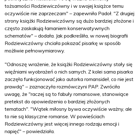
tożsamości Rodziewiczówny i w swojej książce temu
oczywiście nie zaprzeczam" – zapewniła Padoł. "Z drugiej
strony książki Rodziewiczówny są dużo bardziej złożone i
często zaskakują łamaniem konserwatywnych
schematów" – dodała. Jak podkreśliła, w nowej biografii
Rodziewiczówny chciała pokazać pisarkę w sposób
możliwie pełnowymiarowy.
"Odnoszę wrażenie, że książki Rodziewiczówny stały się
więźniami wyobrażeń o nich samych. Z kolei sama pisarka
zaczęła funkcjonować jako autorka romansideł, co nie jest
prawdą" – zaznaczyła rozmówczyni PAP. Zwróciła
uwagę, że "raczej są to fabuły romansowe, stanowiące
pretekst do opowiedzenia o bardziej złożonych
tematach". "Wątek miłosny bywa oczywiście ważny, ale
to nie są klasyczne romanse. W powieściach
Rodziewiczówny jest więcej innego rodzaju emocji i
napięć" – powiedziała.