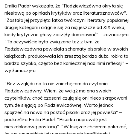
Emilia Padoł wskazała, że "Rodziewiczówna okryła się
niesławą po opiniach krytyków oraz literaturoznawców".
"Została jej przypięta łatka twórczyni literatury popularnej,
drugiej kategorii i ciągnie się za nią jeszcze od XIX wieku,
kiedy krytyczne głosy zaczęły dominować" – zaznaczyła.
"To oczywiście było związane też z tym, że
Rodziewiczówna powielała schematy pisarskie w swoich
książkach, produkowała ich zresztą bardzo dużo, robiła to
bardzo szybko, często bez koniecznej nad nimi refleksji" –
wytłumaczyła.
"Bez względu na to nie zniechęcam do czytania
Rodziewiczówny. Wiem, że wciąż ma ona swoich
czytelników, choć czasami czują się oni nieco skrępowani
tym, że sięgają po Rodziewiczównę. Warto jednak
spojrzeć na nowo na postać pisarki oraz jej powieści" –
podkreśliła Emilia Padoł. "Pisarka naprawdę jest
nieszablonową postacią". "W książce chciałam pokazać,
że we wszystkich jej wewnętrznych konfliktach i