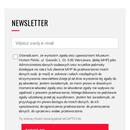
NEWSLETTER
Oświadczam, że wyrażam zgodę oraz upoważniam Muzeum
Historii Polski, ul. Gwardii 1, 01-538 Warszawa, (dalej MHP) jako
Administratora danych osobowych oraz wszelkie podmioty
działające na rzecz lub zlecenie MHP do przetwarzania moich
danych osob. (e-mail) w zakresie i celach niezbędnych do
otrzymywania newslettera dzieje.pl od dnia wyrażenia tej zgody do
jej odwołania. Jestem świadomy/a, że mam prawo w dowolnym
momencie odwołać zgodę oraz że odwołanie zgody nie wpływa na
zgodność z prawem przetwarzania, którego dokonano na podstawie
zgody udzielonej przed jej wycofaniem. Jestem też świadomy/a, że
przysługuje mi prawo dostępu do moich danych, do ich
sprostowania, do ograniczenia przetwarzania, do przenoszenia
danych, do sprzeciwu wobec przetwarzania.