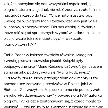
książce pochylam się nad wszystkimi aspektami jej
biografii, staram się jednak nie robić żadnych założeń, nie
naciągać niczego do tez". "Chcę natomiast zwrócić
uwagę, że w biografii Marii Rodziewiczówny jest wiele
niuansów, nieoczywistości. Dla nas dzisiaj jej życiorys
może roić się od sprzecznych wyborów i zdarzeń, ale dla
pisarki wcale tak nie musiało być" – wskazała
rozmówczyni PAP.
Emilia Padoł w książce zwróciła również uwagę na
kwestię pisowni nazwiska pisarki. Książki były
podpisywane jako "Maria Rodziewiczówna", tymczasem
sama pisarka podpisywała się "Maria Rodziewicz".
"Zauważyłam to, kiedy przeglądałam dokumenty i listy
pochodzące zarówno z archiwów w Polsce, jak i w
Białorusi. Zauważyłam, że pisarka sama nie podpisywała
się jako +Rodziewiczówna+" - powiedziała PAP autorka
biografii. "W książce zastanawiam się, z czego mogło to
wynikać — czy np. było to związane z ekspresją płciową,