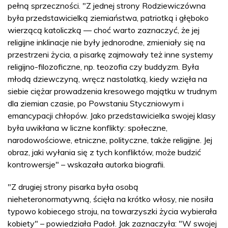
pełną sprzeczności. "Z jednej strony Rodziewiczówna
była przedstawicielką ziemiaństwa, patriotką i głęboko
wierzącą katoliczką — choć warto zaznaczyć, że jej
religijne inklinacje nie były jednorodne, zmieniały się na
przestrzeni życia, a pisarkę zajmowały też inne systemy
religijno-filozoficzne, np. teozofia czy buddyzm. Była
młodą dziewczyną, wręcz nastolatką, kiedy wzięła na
siebie ciężar prowadzenia kresowego majątku w trudnym
dla ziemian czasie, po Powstaniu Styczniowym i
emancypacji chłopów. Jako przedstawicielka swojej klasy
była uwikłana w liczne konflikty: społeczne,
narodowościowe, etniczne, polityczne, także religijne. Jej
obraz, jaki wyłania się z tych konfliktów, może budzić
kontrowersje" – wskazała autorka biografii.
"Z drugiej strony pisarka była osobą
nieheteronormatywną, ścięła na krótko włosy, nie nosiła
typowo kobiecego stroju, na towarzyszki życia wybierała
kobiety" – powiedziała Padoł. Jak zaznaczyła: "W swojej