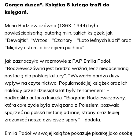
Gorąca dusza”. Książka 8 lutego trafi do
księgarń.
Maria Rodziewiczówna (1863-1944) była
powieściopisarką, autorką m.in. takich książek, jak
"Dewajtis", "Wrzos", "Czahary", "Lato leśnych ludzi" oraz
"Między ustami a brzegiem pucharu".
Jak zaznaczyła w rozmowie z PAP Emilia Padoł,
"Rodziewiczówna jest bardzo ważną, lecz niedocenianą,
postacią dla polskiej kultury". "Wywarła bardzo duży
wpływ na czytelnictwo. Popularność jej książek oraz ich
nakłady przez dziesiątki lat były fenomenem" –
podkreśliła autorka książki. "Biografia Rodziewiczówny,
która całe życie była związana z Polesiem, pozwala
spojrzeć na polską historię od innej strony oraz lepiej
zrozumieć nasze dzisiejsze spory" – dodała.
Emilia Padoł w swojej książce pokazuje pisarkę jako osobę