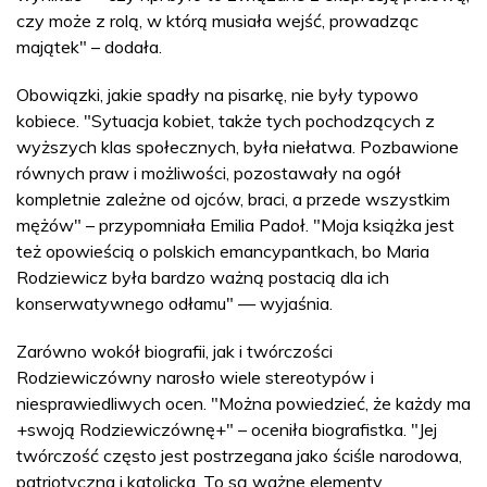
czy może z rolą, w którą musiała wejść, prowadząc
majątek" – dodała.
Obowiązki, jakie spadły na pisarkę, nie były typowo
kobiece. "Sytuacja kobiet, także tych pochodzących z
wyższych klas społecznych, była niełatwa. Pozbawione
równych praw i możliwości, pozostawały na ogół
kompletnie zależne od ojców, braci, a przede wszystkim
mężów" – przypomniała Emilia Padoł. "Moja książka jest
też opowieścią o polskich emancypantkach, bo Maria
Rodziewicz była bardzo ważną postacią dla ich
konserwatywnego odłamu" — wyjaśnia.
Zarówno wokół biografii, jak i twórczości
Rodziewiczówny narosło wiele stereotypów i
niesprawiedliwych ocen. "Można powiedzieć, że każdy ma
+swoją Rodziewiczównę+" – oceniła biografistka. "Jej
twórczość często jest postrzegana jako ściśle narodowa,
patriotyczna i katolicka. To są ważne elementy